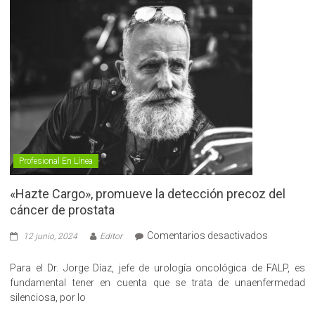
Profesional En Línea
«Hazte Cargo», promueve la detección precoz del
cáncer de prostata
en
Comentarios desactivados
12 junio, 2024
Editor
«Hazte
Cargo»,
Para el Dr. Jorge Díaz, jefe de urología oncológica de FALP, es
promueve
fundamental tener en cuenta que se trata de unaenfermedad
la
silenciosa, por lo
detección