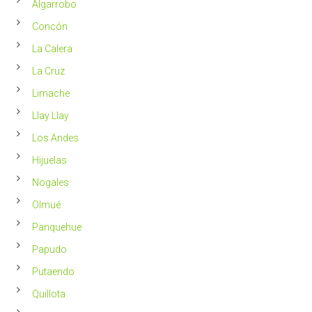
Chile
Algarrobo
más
saludable
Concón
La Calera
La Cruz
Limache
Llay Llay
Los Andes
Hijuelas
Nogales
Olmué
Panquehue
Papudo
Putaendo
Quillota