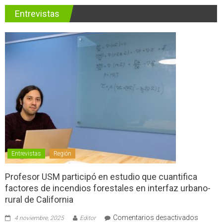
Entrevistas
Entrevistas
Región
Profesor USM participó en estudio que cuantifica
factores de incendios forestales en interfaz urbano-
rural de California
en
Comentarios desactivados
4 noviembre, 2025
Editor