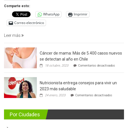
precoz
Comparte esto:
del
WhatsApp
Imprimir
cáncer
de
Correo electrónico
prostata
Leer más
Cáncer de mama: Más de 5.400 casos nuevos
se detectan al año en Chile
en
18 octubre, 2023
Comentarios desactivados
Cáncer
de
mama:
Nutricionista entrega consejos para vivir un
Más
de
2023 más saludable
5.400
en
24 enero, 2023
Comentarios desactivados
casos
Nutricionis
nuevos
entrega
se
consejos
detectan
para
Por Ciudades
al
vivir
año
un
en
2023