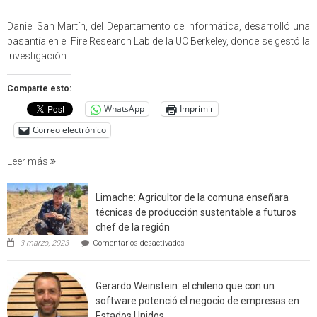
Profes
USM
Daniel San Martín, del Departamento de Informática, desarrolló una
partici
pasantía en el Fire Research Lab de la UC Berkeley, donde se gestó la
en
investigación
estudio
que
Comparte esto:
cuantif
WhatsApp
Imprimir
factore
de
Correo electrónico
incendi
foresta
Leer más
en
interfaz
Limache: Agricultor de la comuna enseñara
urbano
técnicas de producción sustentable a futuros
rural
chef de la región
de
en
3 marzo, 2023
Comentarios desactivados
Californ
Limache:
Agricultor
de
Gerardo Weinstein: el chileno que con un
la
comuna
software potenció el negocio de empresas en
enseñara
Estados Unidos