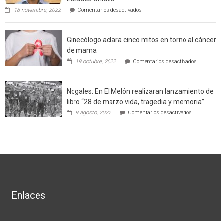
técnicas
en
de
18 noviembre, 2022
Comentarios desactivados
Gerardo
producción
Weinstein:
sustentable
el
a
Ginecólogo aclara cinco mitos en torno al cáncer
chileno
futuros
que
chef
de mama
con
de
en
19 octubre, 2022
Comentarios desactivados
un
la
Ginecólog
software
región
aclara
potenció
cinco
el
Nogales: En El Melón realizaran lanzamiento de
mitos
negocio
en
libro “28 de marzo vida, tragedia y memoria”
de
torno
empresas
en
9 agosto, 2022
Comentarios desactivados
al
en
Nogales:
cáncer
Estados
En
de
Unidos
El
mama
Melón
realizaran
lanzamient
de
libro
“28
de
Enlaces
marzo
vida,
tragedia
y