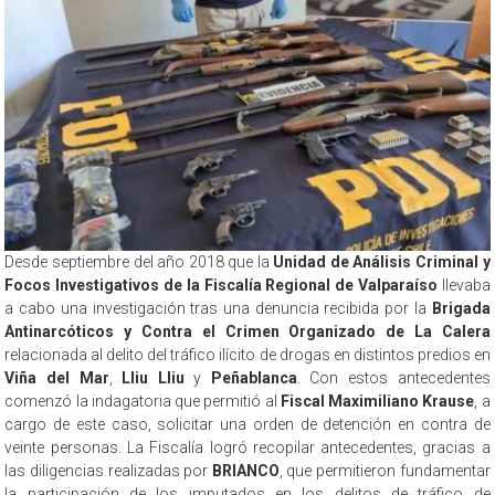
Desde septiembre del año 2018 que la
Unidad de Análisis Criminal y
Focos Investigativos de la Fiscalía Regional de Valparaíso
llevaba
a cabo una investigación tras una denuncia recibida por la
Brigada
Antinarcóticos y Contra el Crimen Organizado de La Calera
relacionada al delito del tráfico ilícito de drogas en distintos predios en
Viña del Mar
,
Lliu Lliu
y
Peñablanca
. Con estos antecedentes
comenzó la indagatoria que permitió al
Fiscal Maximiliano Krause
, a
cargo de este caso, solicitar una orden de detención en contra de
veinte personas. La Fiscalía logró recopilar antecedentes, gracias a
las diligencias realizadas por
BRIANCO
, que permitieron fundamentar
la participación de los imputados en los delitos de tráfico de