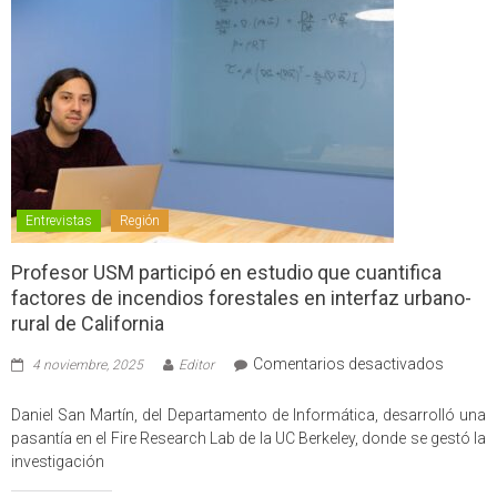
Entrevistas
Región
Profesor USM participó en estudio que cuantifica
factores de incendios forestales en interfaz urbano-
rural de California
en
Comentarios desactivados
4 noviembre, 2025
Editor
Profes
USM
Daniel San Martín, del Departamento de Informática, desarrolló una
partici
pasantía en el Fire Research Lab de la UC Berkeley, donde se gestó la
en
investigación
estudio