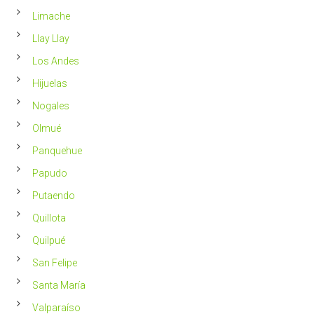
Limache
Llay Llay
Los Andes
Hijuelas
Nogales
Olmué
Panquehue
Papudo
Putaendo
Quillota
Quilpué
San Felipe
Santa María
Valparaíso