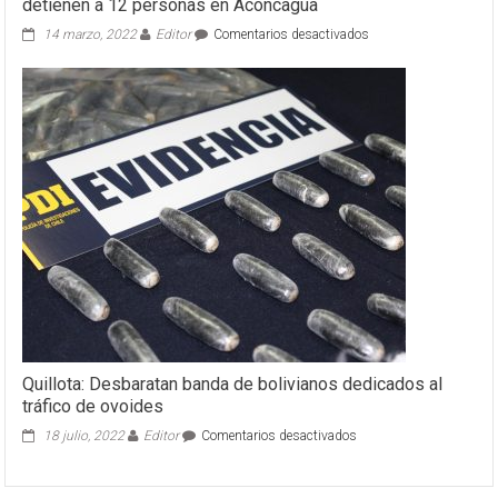
detienen a 12 personas en Aconcagua
en
14 marzo, 2022
Editor
Comentarios desactivados
Los
Andes:
Incautan
más
de
mil
millones
en
droga
y
detienen
a
12
personas
en
Aconcagua
Quillota: Desbaratan banda de bolivianos dedicados al
tráfico de ovoides
en
18 julio, 2022
Editor
Comentarios desactivados
Quillota:
Desbaratan
banda