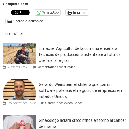
que
Comparte esto:
cuantif
WhatsApp
Imprimir
factore
de
Correo electrónico
incendi
foresta
Leer más
en
interfaz
Limache: Agricultor de la comuna enseñara
urbano
técnicas de producción sustentable a futuros
rural
chef de la región
de
en
3 marzo, 2023
Comentarios desactivados
Californ
Limache:
Agricultor
de
Gerardo Weinstein: el chileno que con un
la
comuna
software potenció el negocio de empresas en
enseñara
Estados Unidos
técnicas
en
de
18 noviembre, 2022
Comentarios desactivados
Gerardo
producción
Weinstein:
sustentable
el
a
Ginecólogo aclara cinco mitos en torno al cáncer
chileno
futuros
que
chef
de mama