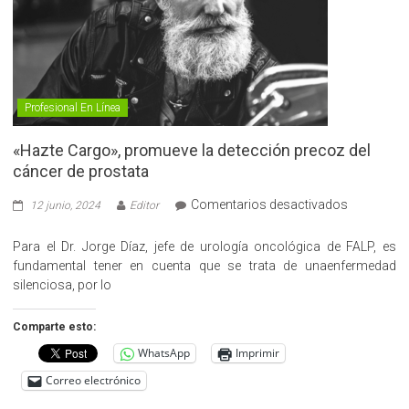
Profesional En Línea
«Hazte Cargo», promueve la detección precoz del
cáncer de prostata
en
Comentarios desactivados
12 junio, 2024
Editor
«Hazte
Cargo»,
Para el Dr. Jorge Díaz, jefe de urología oncológica de FALP, es
promueve
fundamental tener en cuenta que se trata de unaenfermedad
la
silenciosa, por lo
detección
precoz
Comparte esto:
del
WhatsApp
Imprimir
cáncer
de
Correo electrónico
prostata