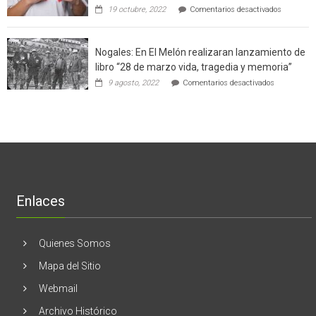
con
de
en
19 octubre, 2022
Comentarios desactivados
un
la
Ginecólog
software
región
aclara
potenció
cinco
el
Nogales: En El Melón realizaran lanzamiento de
mitos
negocio
en
libro “28 de marzo vida, tragedia y memoria”
de
torno
empresas
en
9 agosto, 2022
Comentarios desactivados
al
en
Nogales:
cáncer
Estados
En
de
Unidos
El
mama
Melón
realizaran
lanzamient
de
libro
“28
de
Enlaces
marzo
vida,
tragedia
y
Quienes Somos
memoria”
Mapa del Sitio
Webmail
Archivo Histórico