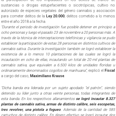
sustancias o drogas estupefacientes o sicotrópicas, cultivo no
autorizado de especies vegetales del género cannabis y asociación
para cometer delitos de la
Ley 20.000
, delitos cometido a lo menos
entre el año 2018 a la fecha.
“Durante el periodo de investigación fue posible detener en principio a
ocho personas y luego el pasado 23 de noviembre a 20 personas más. A
través de la técnica de interceptaciones telefónicas y vigilancia se pudo
establecer la participación de estas 28 personas en distintos cultivos de
cannabis sativa. Durante la investigación también se logró establecer la
existencia de a lo menos 10 plantaciones de las cuales se logró la
incautación en ocho de ellas, incautando un total de 20 mil plantas de
cannabis sativa, que equivalen a 6.500 kilos de unidades floridas u
ordinariamente denominados cogollos de marihuana”
, explicó el
Fiscal
a cargo del caso,
Maximiliano Krause
.
“Dicha banda era liderada por un sujeto apodado “el patrón”, siendo
detenido su líder junto a otras veinte personas, todas integrantes de
esta banda. En los respectivos allanamientos
se logró incautar 8.327
plantas de cannabis sativa, armas de distinto calibre, seis escopetas,
tres revolver, una pistola a fogueo
. Además de la cantidad de 585
cartuchos de distinto calibre. En dinero efectivo se logró incautar dos