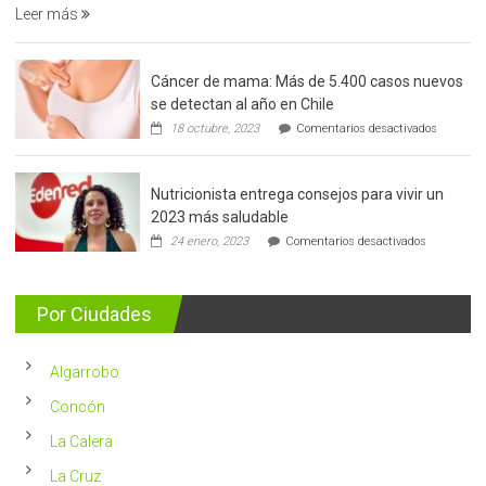
Leer más
Cáncer de mama: Más de 5.400 casos nuevos
se detectan al año en Chile
en
18 octubre, 2023
Comentarios desactivados
Cáncer
de
mama:
Nutricionista entrega consejos para vivir un
Más
de
2023 más saludable
5.400
en
24 enero, 2023
Comentarios desactivados
casos
Nutricionis
nuevos
entrega
se
consejos
detectan
para
Por Ciudades
al
vivir
año
un
en
2023
Chile
Algarrobo
más
saludable
Concón
La Calera
La Cruz