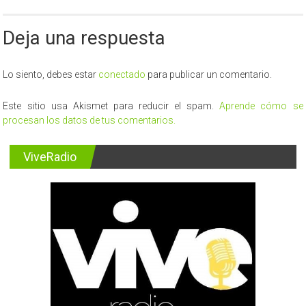
de
bolivianos
Deja una respuesta
dedicados
al
tráfico
de
Lo siento, debes estar
conectado
para publicar un comentario.
ovoides
Este sitio usa Akismet para reducir el spam.
Aprende cómo se
procesan los datos de tus comentarios.
ViveRadio