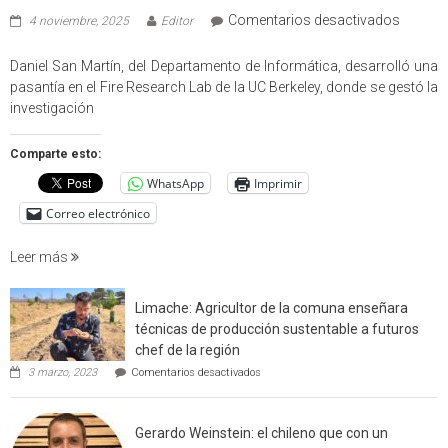
en
Comentarios desactivados
4 noviembre, 2025
Editor
Profes
USM
Daniel San Martín, del Departamento de Informática, desarrolló una
partici
pasantía en el Fire Research Lab de la UC Berkeley, donde se gestó la
en
investigación
estudio
que
Comparte esto:
cuantif
WhatsApp
Imprimir
factore
de
Correo electrónico
incendi
foresta
Leer más
en
interfaz
Limache: Agricultor de la comuna enseñara
urbano
técnicas de producción sustentable a futuros
rural
chef de la región
de
en
3 marzo, 2023
Comentarios desactivados
Californ
Limache:
Agricultor
de
Gerardo Weinstein: el chileno que con un
la
comuna