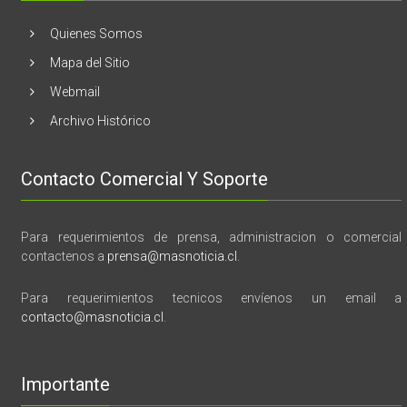
tragedia
y
Quienes Somos
memoria”
Mapa del Sitio
Webmail
Archivo Histórico
Contacto Comercial Y Soporte
Para requerimientos de prensa, administracion o comercial
contactenos a
prensa@masnoticia.cl
.
Para requerimientos tecnicos envíenos un email a
contacto@masnoticia.cl
.
Importante