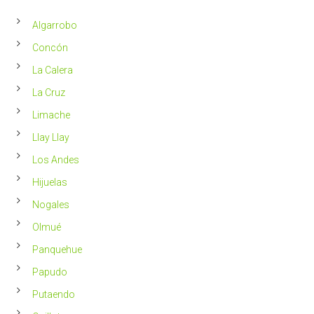
un
en
2023
Chile
Algarrobo
más
saludable
Concón
La Calera
La Cruz
Limache
Llay Llay
Los Andes
Hijuelas
Nogales
Olmué
Panquehue
Papudo
Putaendo