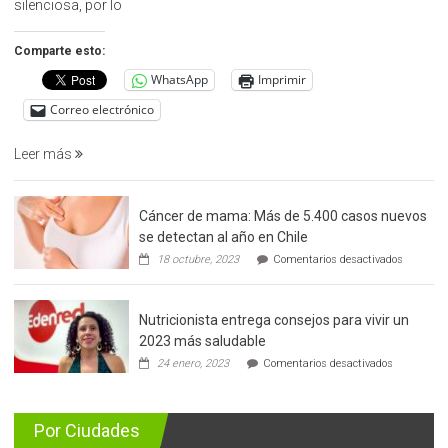
silenciosa, por lo
detección
precoz
Comparte esto:
del
WhatsApp
Imprimir
cáncer
de
Correo electrónico
prostata
Leer más
Cáncer de mama: Más de 5.400 casos nuevos
se detectan al año en Chile
en
18 octubre, 2023
Comentarios desactivados
Cáncer
de
mama:
Nutricionista entrega consejos para vivir un
Más
de
2023 más saludable
5.400
en
24 enero, 2023
Comentarios desactivados
casos
Nutricionis
nuevos
entrega
se
consejos
detectan
para
Por Ciudades
al
vivir
año