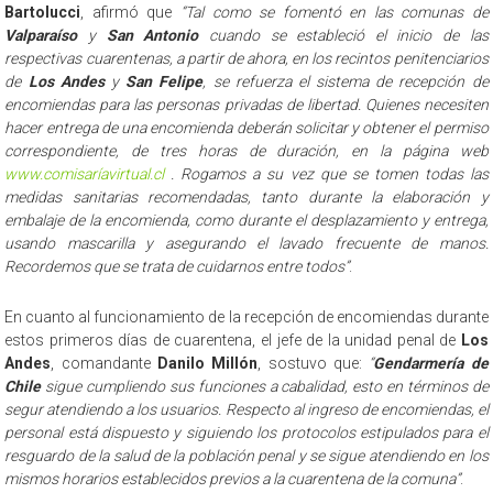
Bartolucci
, afirmó que
“Tal como se fomentó en las comunas de
Valparaíso
y
San Antonio
cuando se estableció el inicio de las
respectivas cuarentenas, a partir de ahora, en los recintos penitenciarios
de
Los Andes
y
San Felipe
, se refuerza el sistema de recepción de
encomiendas para las personas privadas de libertad. Quienes necesiten
hacer entrega de una encomienda deberán solicitar y obtener el permiso
correspondiente, de tres horas de duración, en la página web
www.comisaríavirtual.cl
. Rogamos a su vez que se tomen todas las
medidas sanitarias recomendadas, tanto durante la elaboración y
embalaje de la encomienda, como durante el desplazamiento y entrega,
usando mascarilla y asegurando el lavado frecuente de manos.
Recordemos que se trata de cuidarnos entre todos”
.
En cuanto al funcionamiento de la recepción de encomiendas durante
estos primeros días de cuarentena, el jefe de la unidad penal de
Los
Andes
, comandante
Danilo Millón
, sostuvo que:
“
Gendarmería de
Chile
sigue cumpliendo sus funciones a cabalidad, esto en términos de
segur atendiendo a los usuarios. Respecto al ingreso de encomiendas, el
personal está dispuesto y siguiendo los protocolos estipulados para el
resguardo de la salud de la población penal y se sigue atendiendo en los
mismos horarios establecidos previos a la cuarentena de la comuna”
.