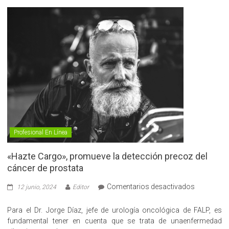
Profesional En Línea
«Hazte Cargo», promueve la detección precoz del
cáncer de prostata
en
Comentarios desactivados
12 junio, 2024
Editor
«Hazte
Cargo»,
Para el Dr. Jorge Díaz, jefe de urología oncológica de FALP, es
promueve
fundamental tener en cuenta que se trata de unaenfermedad
la