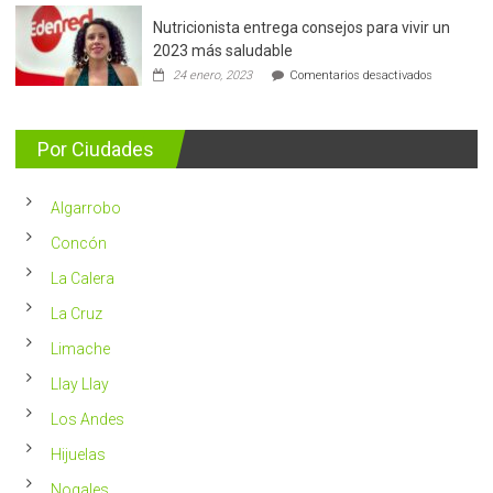
mama:
Nutricionista entrega consejos para vivir un
Más
de
2023 más saludable
5.400
en
24 enero, 2023
Comentarios desactivados
casos
Nutricionis
nuevos
entrega
se
consejos
detectan
para
Por Ciudades
al
vivir
año
un
en
2023
Chile
Algarrobo
más
saludable
Concón
La Calera
La Cruz
Limache
Llay Llay
Los Andes
Hijuelas
Nogales