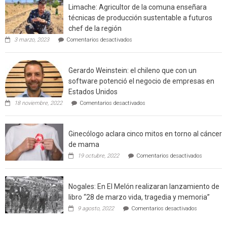
Limache: Agricultor de la comuna enseñara
urbano
técnicas de producción sustentable a futuros
rural
chef de la región
de
en
3 marzo, 2023
Comentarios desactivados
Californ
Limache:
Agricultor
de
Gerardo Weinstein: el chileno que con un
la
comuna
software potenció el negocio de empresas en
enseñara
Estados Unidos
técnicas
en
de
18 noviembre, 2022
Comentarios desactivados
Gerardo
producción
Weinstein:
sustentable
el
a
Ginecólogo aclara cinco mitos en torno al cáncer
chileno
futuros
que
chef
de mama
con
de
en
19 octubre, 2022
Comentarios desactivados
un
la
Ginecólog
software
región
aclara
potenció
cinco
el
Nogales: En El Melón realizaran lanzamiento de
mitos
negocio
en
libro “28 de marzo vida, tragedia y memoria”
de
torno
empresas
en
9 agosto, 2022
Comentarios desactivados
al
en
Nogales:
cáncer
Estados
En
de