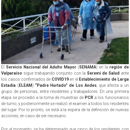
El
Servicio Nacional del Adulto Mayor
(
SENAMA
) en la
región de
Valparaíso
sigue trabajando conjunto con la
Seremi de Salud
ante
los casos confirmados de
COVID19
en el
Establecimiento de Larga
Estadía
(
ELEAM
)
“Padre Hurtado” de Los Andes
, que afecta a un
grupo de personas, entre residentes y trabajadores. En una primera
etapa se procedió a la toma de muestras de
PCR
a los funcionarios
de turno, y posteriormente se realizó el examen a todos los residentes
del lugar. Por lo pronto, se está a la espera de la definición de nuevas
acciones, en caso de ser necesario.
Por el momento, se ha determinado que cinco de los residentes con