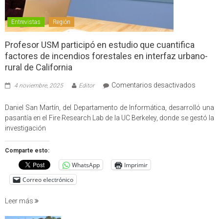
Entrevistas
Región
Profesor USM participó en estudio que cuantifica
factores de incendios forestales en interfaz urbano-
rural de California
en
Comentarios desactivados
4 noviembre, 2025
Editor
Profes
USM
Daniel San Martín, del Departamento de Informática, desarrolló una
partici
pasantía en el Fire Research Lab de la UC Berkeley, donde se gestó la
en
investigación
estudio
que
Comparte esto:
cuantif
WhatsApp
Imprimir
factore
de
Correo electrónico
incendi
foresta
Leer más
en
interfaz