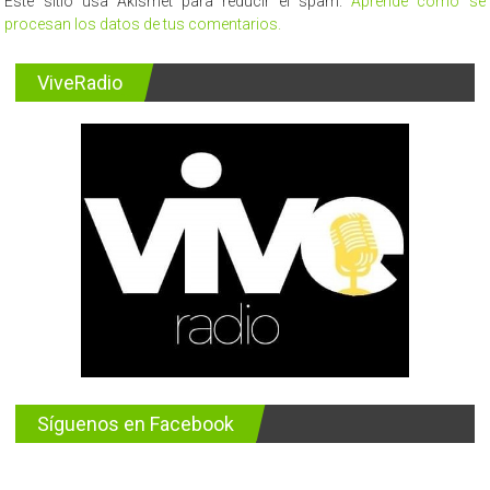
Este sitio usa Akismet para reducir el spam.
Aprende cómo se
procesan los datos de tus comentarios.
ViveRadio
Síguenos en Facebook