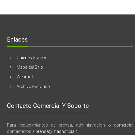
Unidos
El
mama
Melón
realizaran
lanzamient
de
libro
“28
de
Enlaces
marzo
vida,
tragedia
y
Quienes Somos
memoria”
Mapa del Sitio
Webmail
Archivo Histórico
Contacto Comercial Y Soporte
Para requerimientos de prensa, administracion o comercial
contactenos a
prensa@masnoticia.cl
.