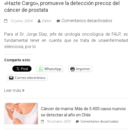
«Hazte Cargo», promueve la detección precoz del
cáncer de prostata
en
Comentarios desactivados
12 junio, 2024
Editor
«Hazte
Cargo»,
Para el Dr. Jorge Díaz, jefe de urología oncológica de FALP, es
promueve
fundamental tener en cuenta que se trata de unaenfermedad
la
silenciosa, por lo
detección
precoz
Comparte esto:
del
WhatsApp
Imprimir
cáncer
de
Correo electrónico
prostata
Leer más
Cáncer de mama: Más de 5.400 casos nuevos
se detectan al año en Chile
en
18 octubre, 2023
Comentarios desactivados
Cáncer
de