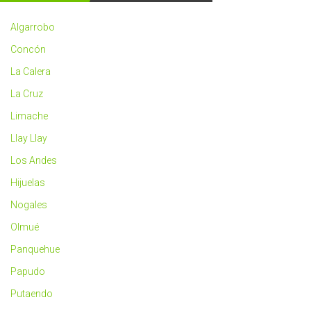
2023
más
Algarrobo
saludable
Concón
La Calera
La Cruz
Limache
Llay Llay
Los Andes
Hijuelas
Nogales
Olmué
Panquehue
Papudo
Putaendo