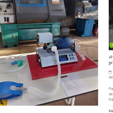
«H
pr
de
Pa
de
tr
Co