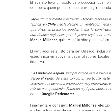
El aparato tuvo un costo de producción que no s
considera que importarlo desde el extranjero cuesta
«Aplaudo totalmente el esfuerzo y trabajo realizado po
fabricar en
Chile
y en la Región, un ventilador mecán
que otros empresarios puedan imitar la construcci
autoridades regionales para inyectar capital de traba
Manuel Millones
, quien visitó la obra y observó en
El ventilador está listo para ser utilizado, inclus
especialista en apoyar a desarrolladores locales
iniciativa.
“La
Fundación Kaplán
siempre ofrece este espacio p
desde el punto de vista clínico. En particular, este
creemos que tiene una proyección muy importante e
raíz de esta pandemia. Estamos aquí para aportar co
doctor
Oneglio Pedemonte
.
Finalmente, el consejero
Manuel Millones
, efectuó
y a las autoridades de salud para que acojan el pr