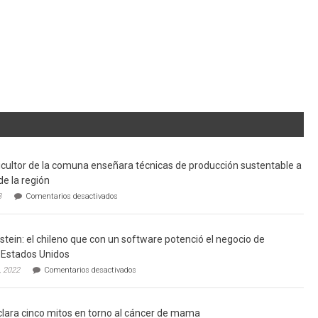
cultor de la comuna enseñara técnicas de producción sustentable a
de la región
en
3
Comentarios desactivados
Limache:
Agricultor
de
tein: el chileno que con un software potenció el negocio de
la
comuna
Estados Unidos
enseñara
en
, 2022
Comentarios desactivados
técnicas
Gerardo
de
Weinstein:
producción
el
sustentable
lara cinco mitos en torno al cáncer de mama
chileno
a