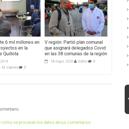
te 6 mil millones en
V región: Partió plan comunal
royectos en la
que asignará delegados Covid
e Quillota
en las 38 comunas de la región
 2016
18 mayo, 2020
Editor
0
 M. Cabrera
0
comentario.
 cómo se procesan los datos de tus comentarios.