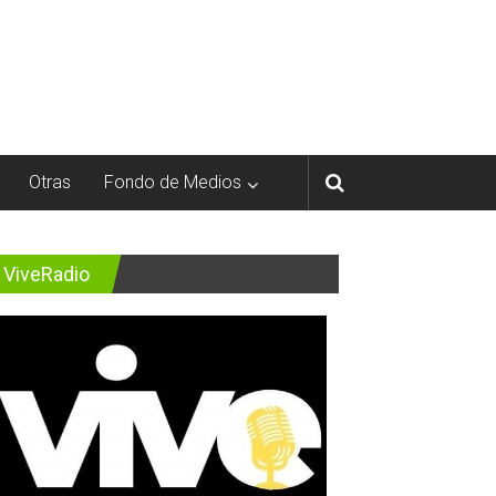
Otras
Fondo de Medios
ViveRadio