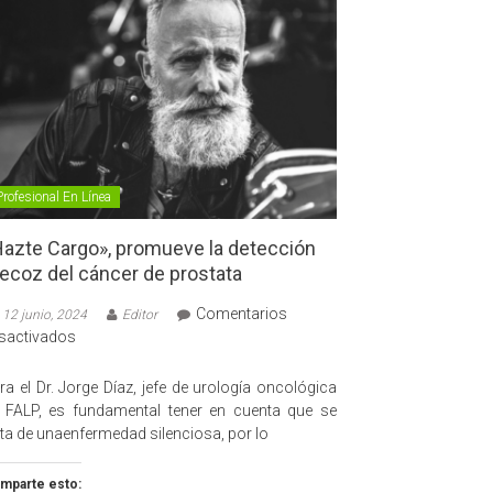
Profesional En Línea
azte Cargo», promueve la detección
ecoz del cáncer de prostata
Comentarios
12 junio, 2024
Editor
en
sactivados
«Hazte
Cargo»,
ra el Dr. Jorge Díaz, jefe de urología oncológica
promueve
 FALP, es fundamental tener en cuenta que se
la
ata de unaenfermedad silenciosa, por lo
detección
precoz
mparte esto: