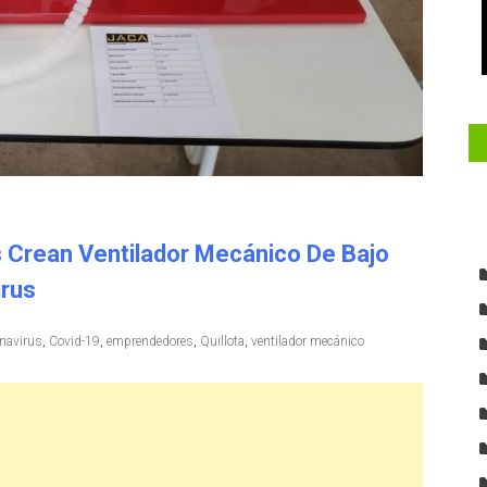
s Crean Ventilador Mecánico De Bajo
irus
navirus
,
Covid-19
,
emprendedores
,
Quillota
,
ventilador mecánico