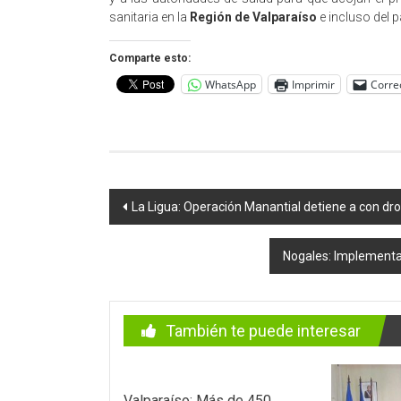
sanitaria en la
Región de Valparaíso
e incluso del p
Comparte esto:
WhatsApp
Imprimir
Corre
Navegación
La Ligua: Operación Manantial detiene a con dro
de
Nogales: Implementan
entradas
También te puede interesar
Valparaíso: Más de 450