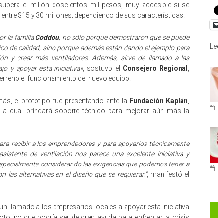
upera el millón doscientos mil pesos, muy accesible si se
 entre $15 y 30 millones, dependiendo de sus características.
r la familia
Coddou
, no sólo porque demostraron que se puede
Le
ico de calidad, sino porque además están dando el ejemplo para
ón y crear más ventiladores. Además, sirve de llamado a las
jo y apoyar esta iniciativa»
, sostuvo el
Consejero Regional
,
 terreno el funcionamiento del nuevo equipo.
o más, el prototipo fue presentando ante la
Fundación Kaplán
,
, la cual brindará soporte técnico para mejorar aún más la
ara recibir a los emprendedores y para apoyarlos técnicamente
 asistente de ventilación nos parece una excelente iniciativa y
specialmente considerando las exigencias que podemos tener a
n las alternativas en el diseño que se requieran”
, manifestó el
 un llamado a los empresarios locales a apoyar esta iniciativa
ototipo que podría ser de gran ayuda para enfrentar la crisis