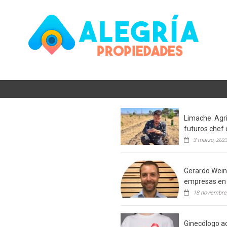
Limache: Agri
futuros chef 
3 marzo, 202
Gerardo Weins
empresas en 
18 noviembre
Ginecólogo ac