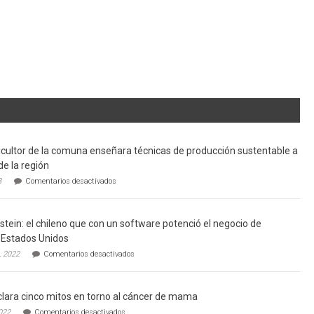
cultor de la comuna enseñara técnicas de producción sustentable a
de la región
en
3
Comentarios desactivados
Limache:
Agricultor
de
tein: el chileno que con un software potenció el negocio de
la
comuna
Estados Unidos
enseñara
en
, 2022
Comentarios desactivados
técnicas
Gerardo
de
Weinstein:
producción
el
sustentable
lara cinco mitos en torno al cáncer de mama
chileno
a
que
en
022
Comentarios desactivados
futuros