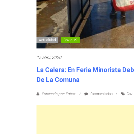
Actualidad
Covid-19
15 abril, 2020
La Calera: En Feria Minorista D
De La Comuna
Publicado por: Editor
0 comentarios
Covi