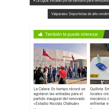
La Ligua: Instalan portal sanitario para vehícul
de
Valparaíso: Deportistas de alto ren
entradas
También te puede interesar
La Calera: En tiempo récord se
Quillota: 
agotaron las entradas para el
locales cre
partido inaugural del renovado
mecánico d
«Estadio Nicolás Chahuán»
enfrentar e