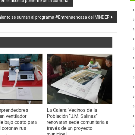
os en el acceso poniente de la comuna
dimiento se suman al programa #Entrenaencasa del MINDEP
Emprendedores
La Calera: Vecinos de la
an ventilador
Población “J.M. Salinas”
e bajo costo para
renovaran sede comunitaria a
l coronavirus
través de un proyecto
municipal