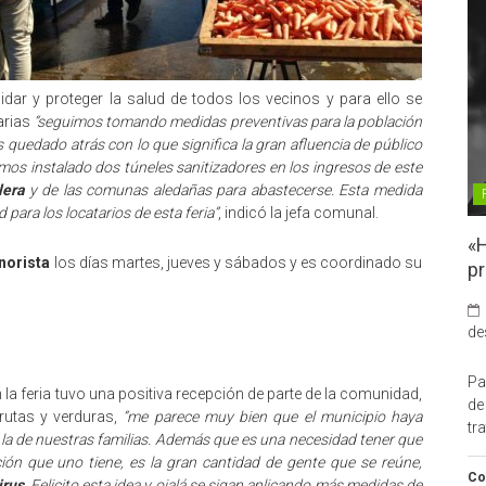
idar y proteger la salud de todos los vecinos y para ello se
arias
“seguimos tomando medidas preventivas para la población
quedado atrás con lo que significa la gran afluencia de público
mos instalado dos túneles sanitizadores en los ingresos de este
lera
y de las comunas aledañas para abastecerse. Esta medida
para los locatarios de esta feria”
, indicó la jefa comunal.
«H
norista
los días martes, jueves y sábados y es coordinado su
pr
de
Pa
 la feria tuvo una positiva recepción de parte de la comunidad,
de
rutas y verduras,
“me parece muy bien que el municipio haya
tr
 la de nuestras familias. Además que es una necesidad tener que
ación que uno tiene, es la gran cantidad de gente que se reúne,
Co
irus
. Felicito esta idea y ojalá se sigan aplicando más medidas de