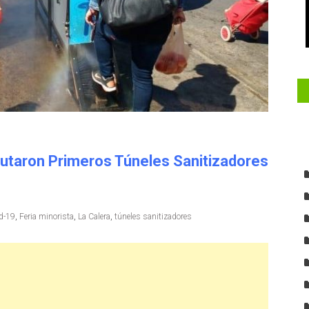
ebutaron Primeros Túneles Sanitizadores
d-19
,
Feria minorista
,
La Calera
,
túneles sanitizadores