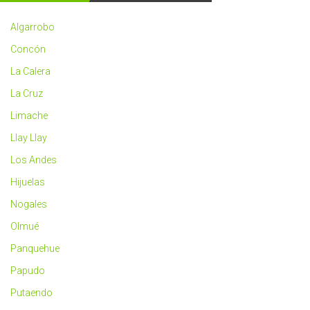
2023
más
Algarrobo
saludable
Concón
La Calera
La Cruz
Limache
Llay Llay
Los Andes
Hijuelas
Nogales
Olmué
Panquehue
Papudo
Putaendo