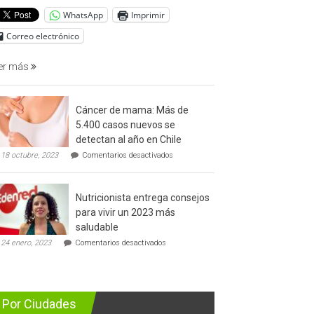
del
WhatsApp
Imprimir
cáncer
de
Correo electrónico
prostata
er más
Cáncer de mama: Más de
5.400 casos nuevos se
detectan al año en Chile
en
18 octubre, 2023
Comentarios desactivados
Cáncer
de
mama:
Nutricionista entrega consejos
Más
de
para vivir un 2023 más
5.400
saludable
casos
en
nuevos
24 enero, 2023
Comentarios desactivados
Nutricionista
se
entrega
detectan
consejos
al
para
año
vivir
en
Por Ciudades
un
Chile