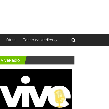
Otras
Fondo de Medios
ViveRadio