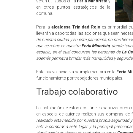
serán utilizados en la
Feria Minorista
y
en otros puntos estratégicos de la
comuna.
Para la
alcaldesa Trinidad Rojo
es primordial cu
llevarán a cabo todas las acciones que sean neces
de nuestra ciudad y en este panorama, no nos hemos 
que se reúne en nuestra
Feria Minorista
, donde tene
espacio, en el cual concurren las personas de
La Ca
además permitirá brindar más tranquilidad y seguridad 
Esta nueva iniciativa se implementará en la
Feria Mi
funcionamiento por trabajadores municipales.
Trabajo colaborativo
La instalación de estos dos túneles sanitizadores en
en especial de quienes realizan sus compras de f
realizado esta medida por nuestra propia seguridad y
salir a comprar a este lugar y la principal preocup
significando un riesgo de contagiarse con el
Coronav