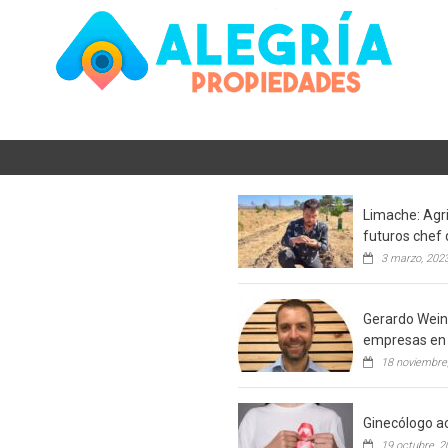
Limache: Agri
futuros chef 
3 marzo, 202
Gerardo Weins
empresas en 
18 noviembre
Ginecólogo ac
19 octubre, 2