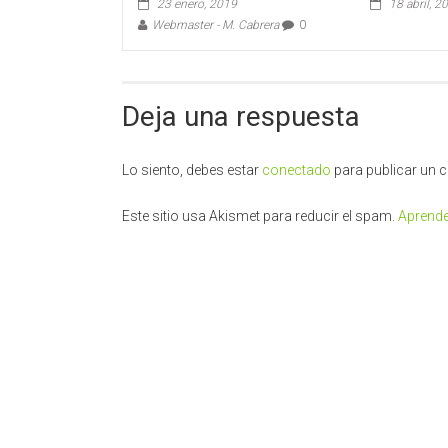
23 enero, 2019
18 abril, 2
Webmaster - M. Cabrera
0
Deja una respuesta
Lo siento, debes estar
conectado
para publicar un 
Este sitio usa Akismet para reducir el spam.
Aprende