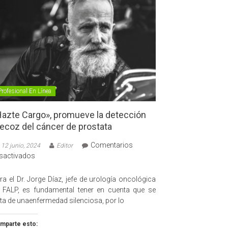
Profesional En Línea
azte Cargo», promueve la detección
ecoz del cáncer de prostata
Comentarios
12 junio, 2024
Editor
en
sactivados
«Hazte
Cargo»,
ra el Dr. Jorge Díaz, jefe de urología oncológica
promueve
 FALP, es fundamental tener en cuenta que se
la
ata de unaenfermedad silenciosa, por lo
detección
precoz
mparte esto: