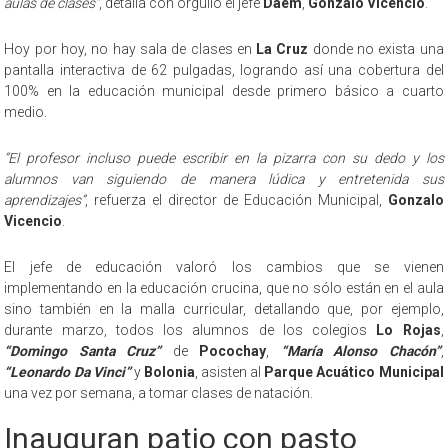
aulas de clases”
, detalla con orgullo el jefe
Daem
,
Gonzalo Vicencio
.
Hoy por hoy, no hay sala de clases en
La Cruz
donde no exista una
pantalla interactiva de 62 pulgadas, logrando así una cobertura del
100% en la educación municipal desde primero básico a cuarto
medio.
“El profesor incluso puede escribir en la pizarra con su dedo y los
alumnos van siguiendo de manera lúdica y entretenida sus
aprendizajes”
, refuerza el director de Educación Municipal,
Gonzalo
Vicencio
.
El jefe de educación valoró los cambios que se vienen
implementando en la educación crucina, que no sólo están en el aula
sino también en la malla curricular, detallando que, por ejemplo,
durante marzo, todos los alumnos de los colegios
Lo Rojas
,
“Domingo Santa Cruz”
de
Pocochay
,
“María Alonso Chacón”
,
“Leonardo Da Vinci”
y
Bolonia
, asisten al
Parque Acuático Municipal
una vez por semana, a tomar clases de natación.
Inauguran patio con pasto