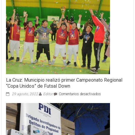
La Cruz: Municipio realizó primer Campeonato Regional
“Copa Unidos” de Futsal Down
en
29 agosto, 2022
Editor
Comentarios desactivados
La
Cruz:
Municipio
realizó
primer
Campeonato
Regional