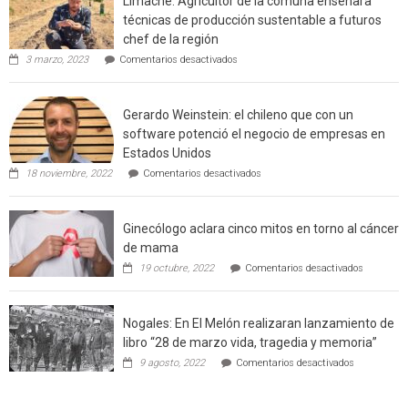
Limache: Agricultor de la comuna enseñara
urbano
técnicas de producción sustentable a futuros
rural
chef de la región
de
en
3 marzo, 2023
Comentarios desactivados
Californ
Limache:
Agricultor
de
Gerardo Weinstein: el chileno que con un
la
comuna
software potenció el negocio de empresas en
enseñara
Estados Unidos
técnicas
en
de
18 noviembre, 2022
Comentarios desactivados
Gerardo
producción
Weinstein:
sustentable
el
a
Ginecólogo aclara cinco mitos en torno al cáncer
chileno
futuros
que
chef
de mama
con
de
en
19 octubre, 2022
Comentarios desactivados
un
la
Ginecólog
software
región
aclara
potenció
cinco
el
Nogales: En El Melón realizaran lanzamiento de
mitos
negocio
en
libro “28 de marzo vida, tragedia y memoria”
de
torno
empresas
en
9 agosto, 2022
Comentarios desactivados
al
en
Nogales:
cáncer
Estados
En
de
Unidos
El