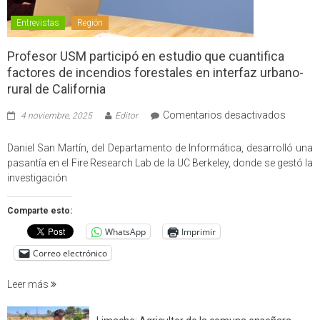
Entrevistas
Región
Profesor USM participó en estudio que cuantifica
factores de incendios forestales en interfaz urbano-
rural de California
en
Comentarios desactivados
4 noviembre, 2025
Editor
Profes
USM
Daniel San Martín, del Departamento de Informática, desarrolló una
partici
pasantía en el Fire Research Lab de la UC Berkeley, donde se gestó la
en
investigación
estudio
que
Comparte esto:
cuantif
WhatsApp
Imprimir
factore
de
Correo electrónico
incendi
foresta
Leer más
en
interfaz