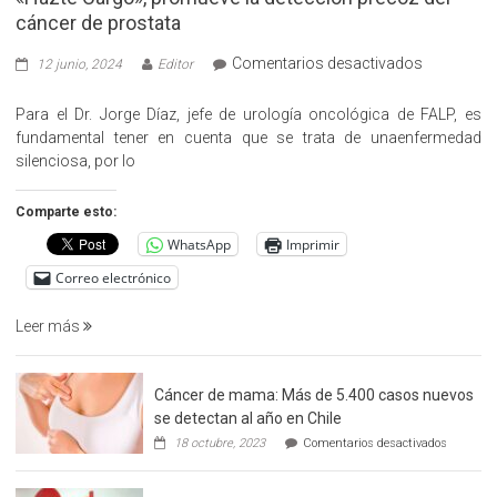
cáncer de prostata
en
Comentarios desactivados
12 junio, 2024
Editor
«Hazte
Cargo»,
Para el Dr. Jorge Díaz, jefe de urología oncológica de FALP, es
promueve
fundamental tener en cuenta que se trata de unaenfermedad
la
silenciosa, por lo
detección
precoz
Comparte esto:
del
WhatsApp
Imprimir
cáncer
de
Correo electrónico
prostata
Leer más
Cáncer de mama: Más de 5.400 casos nuevos
se detectan al año en Chile
en
18 octubre, 2023
Comentarios desactivados
Cáncer
de
mama: