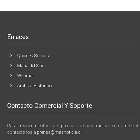
mama
Melón
realizaran
lanzamient
de
libro
“28
de
Enlaces
marzo
vida,
tragedia
y
Quienes Somos
memoria”
Mapa del Sitio
Webmail
Archivo Histórico
Contacto Comercial Y Soporte
Para requerimientos de prensa, administracion o comercial
contactenos a
prensa@masnoticia.cl
.