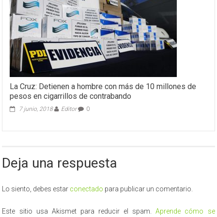
“Copa
Unidos”
de
Futsal
Down
La Cruz: Detienen a hombre con más de 10 millones de
pesos en cigarrillos de contrabando
7 junio, 2018
Editor
0
Deja una respuesta
Lo siento, debes estar
conectado
para publicar un comentario.
Este sitio usa Akismet para reducir el spam.
Aprende cómo se