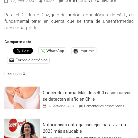
en
Comentarios desactivados
12 junio, 2024
Editor
«Hazte
Cargo»,
Para el Dr. Jorge Díaz, jefe de urología oncológica de FALP, es
promueve
fundamental tener en cuenta que se trata de unaenfermedad
la
silenciosa, por lo
detección
precoz
Comparte esto:
del
WhatsApp
Imprimir
cáncer
de
Correo electrónico
prostata
Leer más
Cáncer de mama: Más de 5.400 casos nuevos
se detectan al año en Chile
en
18 octubre, 2023
Comentarios desactivados
Cáncer
de
mama:
Nutricionista entrega consejos para vivir un
Más
de
2023 más saludable
5.400
en