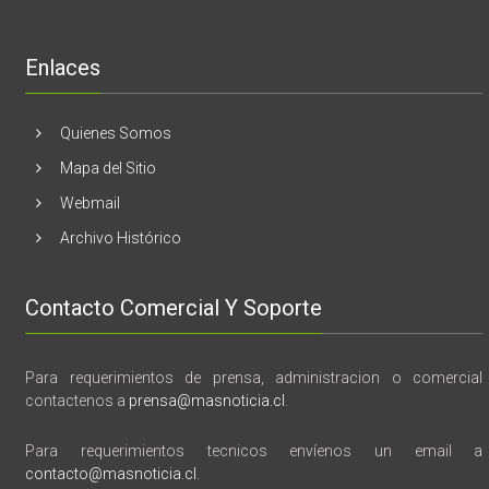
de
libro
“28
de
Enlaces
marzo
vida,
tragedia
y
Quienes Somos
memoria”
Mapa del Sitio
Webmail
Archivo Histórico
Contacto Comercial Y Soporte
Para requerimientos de prensa, administracion o comercial
contactenos a
prensa@masnoticia.cl
.
Para requerimientos tecnicos envíenos un email a
contacto@masnoticia.cl
.