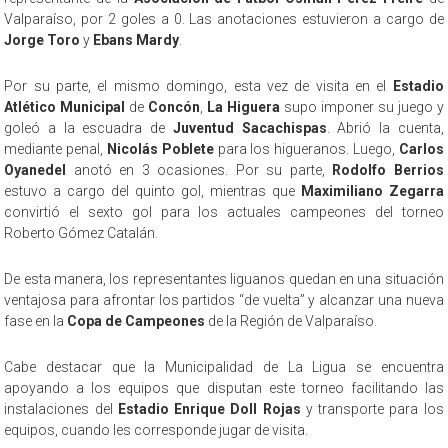
Valparaíso, por 2 goles a 0. Las anotaciones estuvieron a cargo de
Jorge Toro
y
Ebans Mardy
.
Por su parte, el mismo domingo, esta vez de visita en el
Estadio
Atlético Municipal
de
Concón
,
La Higuera
supo imponer su juego y
goleó a la escuadra de
Juventud Sacachispas
. Abrió la cuenta,
mediante penal,
Nicolás Poblete
para los higueranos. Luego,
Carlos
Oyanedel
anotó en 3 ocasiones. Por su parte,
Rodolfo Berrios
estuvo a cargo del quinto gol, mientras que
Maximiliano Zegarra
convirtió el sexto gol para los actuales campeones del torneo
Roberto Gómez Catalán.
De esta manera, los representantes liguanos quedan en una situación
ventajosa para afrontar los partidos “de vuelta” y alcanzar una nueva
fase en la
Copa de Campeones
de la Región de Valparaíso.
Cabe destacar que la Municipalidad de La Ligua se encuentra
apoyando a los equipos que disputan este torneo facilitando las
instalaciones del
Estadio Enrique Doll Rojas
y transporte para los
equipos, cuando les corresponde jugar de visita.