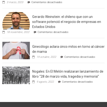
en
3 marzo, 2023
Comentarios desactivados
Californ
Limache:
Agricultor
de
Gerardo Weinstein: el chileno que con un
la
comuna
software potenció el negocio de empresas en
enseñara
Estados Unidos
técnicas
en
de
18 noviembre, 2022
Comentarios desactivados
Gerardo
producción
Weinstein:
sustentable
el
a
Ginecólogo aclara cinco mitos en torno al cáncer
chileno
futuros
que
chef
de mama
con
de
en
19 octubre, 2022
Comentarios desactivados
un
la
Ginecólog
software
región
aclara
potenció
cinco
el
Nogales: En El Melón realizaran lanzamiento de
mitos
negocio
en
libro “28 de marzo vida, tragedia y memoria”
de
torno
empresas
en
9 agosto, 2022
Comentarios desactivados
al
en
Nogales:
cáncer
Estados
En
de
Unidos
El
mama
Melón
realizaran
lanzamient