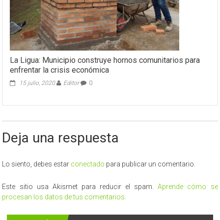
de
Clubes
2022
La Ligua: Municipio construye hornos comunitarios para
enfrentar la crisis económica
15 julio, 2020
Editor
0
Deja una respuesta
Lo siento, debes estar
conectado
para publicar un comentario.
Este sitio usa Akismet para reducir el spam.
Aprende cómo se
procesan los datos de tus comentarios.