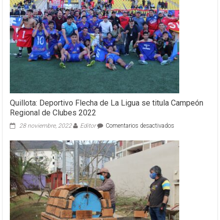
Quillota: Deportivo Flecha de La Ligua se titula Campeón
Regional de Clubes 2022
en
28 noviembre, 2022
Editor
Comentarios desactivados
Quillota:
Deportivo
Flecha
de
La
Ligua
se
titula
Campeón
Regional