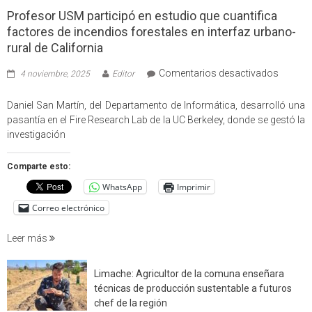
Profesor USM participó en estudio que cuantifica
factores de incendios forestales en interfaz urbano-
rural de California
en
Comentarios desactivados
4 noviembre, 2025
Editor
Profes
USM
Daniel San Martín, del Departamento de Informática, desarrolló una
partici
pasantía en el Fire Research Lab de la UC Berkeley, donde se gestó la
en
investigación
estudio
que
Comparte esto:
cuantif
WhatsApp
Imprimir
factore
de
Correo electrónico
incendi
foresta
Leer más
en
interfaz
Limache: Agricultor de la comuna enseñara
urbano
técnicas de producción sustentable a futuros
rural
chef de la región
de