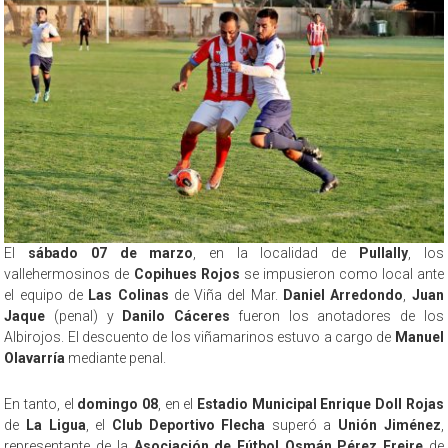
El
sábado 07 de marzo
, en la localidad de
Pullally
, los
vallehermosinos de
Copihues Rojos
se impusieron como local ante
el equipo de
Las Colinas
de Viña del Mar.
Daniel Arredondo
,
Juan
Jaque
(penal) y
Danilo Cáceres
fueron los anotadores de los
Albirojos. El descuento de los viñamarinos estuvo a cargo de
Manuel
Olavarría
mediante penal.
En tanto, el
domingo 08
, en el
Estadio Municipal Enrique Doll Rojas
de
La Ligua
, el
Club Deportivo Flecha
superó a
Unión Jiménez
,
representante de la
Asociación de Fútbol Osmán Pérez Freire
de