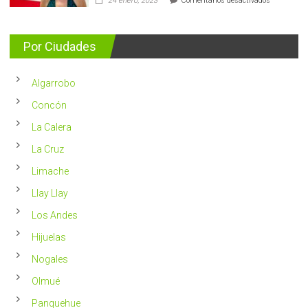
24 enero, 2023
Comentarios desactivados
casos
Nutricionis
nuevos
entrega
se
consejos
detectan
para
Por Ciudades
al
vivir
año
un
en
2023
Chile
Algarrobo
más
saludable
Concón
La Calera
La Cruz
Limache
Llay Llay
Los Andes
Hijuelas
Nogales
Olmué
Panquehue