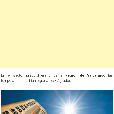
En el sector precordillerano de la
Región de Valparaíso
las
temperaturas podrían llegar a los 37 grados.