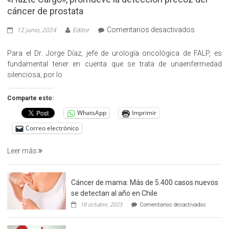
cáncer de prostata
en
Comentarios desactivados
12 junio, 2024
Editor
«Hazte
Cargo»,
Para el Dr. Jorge Díaz, jefe de urología oncológica de FALP, es
promueve
fundamental tener en cuenta que se trata de unaenfermedad
la
silenciosa, por lo
detección
precoz
Comparte esto:
del
WhatsApp
Imprimir
cáncer
de
Correo electrónico
prostata
Leer más
Cáncer de mama: Más de 5.400 casos nuevos
se detectan al año en Chile
en
18 octubre, 2023
Comentarios desactivados
Cáncer
de
mama: