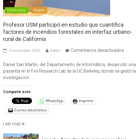
Entrevistas
Región
Profesor USM participó en estudio que cuantifica
factores de incendios forestales en interfaz urbano-
rural de California
en
Comentarios desactivados
4 noviembre, 2025
Editor
Profes
USM
Daniel San Martín, del Departamento de Informática, desarrolló una
partici
pasantía en el Fire Research Lab de la UC Berkeley, donde se gestó la
en
investigación
estudio
que
Comparte esto:
cuantif
WhatsApp
Imprimir
factore
de
Correo electrónico
incendi
foresta
Leer más
en
interfaz