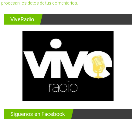
procesan los datos de tus comentarios.
ViveRadio
Síguenos en Facebook