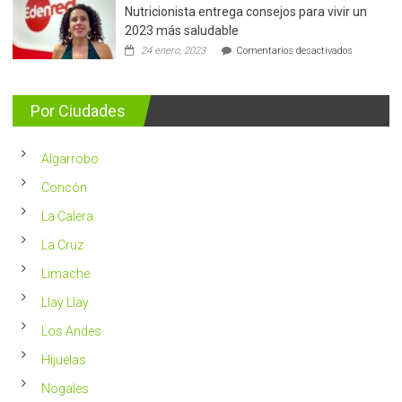
Nutricionista entrega consejos para vivir un
Más
de
2023 más saludable
5.400
en
24 enero, 2023
Comentarios desactivados
casos
Nutricionis
nuevos
entrega
se
consejos
detectan
para
Por Ciudades
al
vivir
año
un
en
2023
Chile
Algarrobo
más
saludable
Concón
La Calera
La Cruz
Limache
Llay Llay
Los Andes
Hijuelas
Nogales