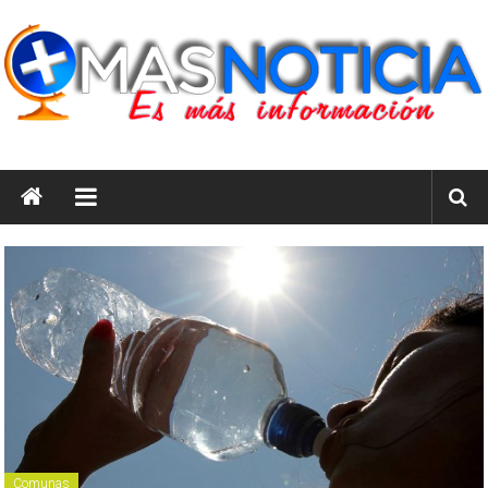
Saltar
al
contenido
masnoticia.cl
Es
Más
Información
Comunas