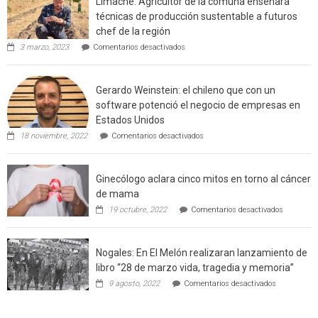
Limache: Agricultor de la comuna enseñara
urbano
técnicas de producción sustentable a futuros
rural
chef de la región
de
en
3 marzo, 2023
Comentarios desactivados
Californ
Limache:
Agricultor
de
Gerardo Weinstein: el chileno que con un
la
comuna
software potenció el negocio de empresas en
enseñara
Estados Unidos
técnicas
en
de
18 noviembre, 2022
Comentarios desactivados
Gerardo
producción
Weinstein:
sustentable
el
a
Ginecólogo aclara cinco mitos en torno al cáncer
chileno
futuros
que
chef
de mama
con
de
en
19 octubre, 2022
Comentarios desactivados
un
la
Ginecólog
software
región
aclara
potenció
cinco
el
Nogales: En El Melón realizaran lanzamiento de
mitos
negocio
en
libro “28 de marzo vida, tragedia y memoria”
de
torno
empresas
en
9 agosto, 2022
Comentarios desactivados
al
en
Nogales:
cáncer
Estados
En
de
Unidos
El