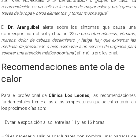
son más vulnerables a la deshidratación o golpes de calor. La
recomendación es no salir en las horas de mayor calor y protegerse a
través de la ropa y otros elementos, y tomar mucha agua”
.
El
Dr. Aranguibel
alerta sobre los síntomas que causa una
sobreexposición al sol y el calor.
“Si se presentan náuseas, vómitos,
mareos, dolor de cabeza, decaimiento y fatiga, hay que extremar las
medidas de precaución o bien acercarse a un servicio de urgencia para
solicitar una atención médica oportuna”
, afirmó la profesional.
Recomendaciones ante ola de
calor
Para el profesional de
Clínica Los Leones
, las recomendaciones
fundamentales frente a las altas temperaturas que se enfrentarán en
los próximos días son:
– Evitar la exposición al sol entre las 11 y las 16 horas.
– Si es necesario salir, buscar lugares con sombra, usar barreras de