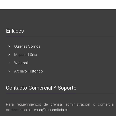
mama
Melón
realizaran
lanzamient
de
libro
“28
de
Enlaces
marzo
vida,
tragedia
y
Quienes Somos
memoria”
Mapa del Sitio
Webmail
Archivo Histórico
Contacto Comercial Y Soporte
Para requerimientos de prensa, administracion o comercial
contactenos a
prensa@masnoticia.cl
.