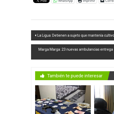
WhatsApp
Imprimir
Corre
Navegación
La Ligua: Detienen a sujeto que mantenía cultiv
de
Marga Marga: 23 nuevas ambulancias entrega co
entradas
También te puede interesar