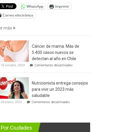
del
WhatsApp
Imprimir
cáncer
de
Correo electrónico
prostata
er más
Cáncer de mama: Más de
5.400 casos nuevos se
detectan al año en Chile
en
18 octubre, 2023
Comentarios desactivados
Cáncer
de
mama:
Nutricionista entrega consejos
Más
de
para vivir un 2023 más
5.400
saludable
casos
en
nuevos
24 enero, 2023
Comentarios desactivados
Nutricionista
se
entrega
detectan
consejos
al
para
año
vivir
en
Por Ciudades
un
Chile