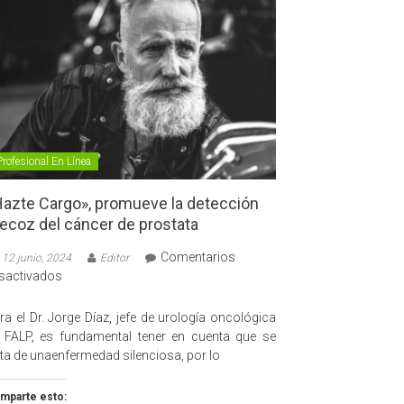
Profesional En Línea
azte Cargo», promueve la detección
ecoz del cáncer de prostata
Comentarios
12 junio, 2024
Editor
en
sactivados
«Hazte
Cargo»,
ra el Dr. Jorge Díaz, jefe de urología oncológica
promueve
 FALP, es fundamental tener en cuenta que se
la
ata de unaenfermedad silenciosa, por lo
detección
precoz
mparte esto: