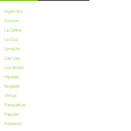
2023
más
Algarrobo
saludable
Concón
La Calera
La Cruz
Limache
Llay Llay
Los Andes
Hijuelas
Nogales
Olmué
Panquehue
Papudo
Putaendo