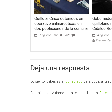
Quillota: Cinco detenidos en
Gobernador 
operativo antinarcóticos en
quillotano
dos poblaciones de la comuna
Cabildo Re
1 agosto, 2020
Editor
0
4 agosto, 
Webmaster -
Deja una respuesta
Lo siento, debes estar
conectado
para publicar un 
Este sitio usa Akismet para reducir el spam.
Aprende