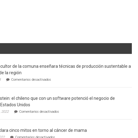
cultor de la comuna enseñara técnicas de producción sustentable a
de la región
en
3
Comentarios desactivados
Limache:
Agricultor
de
tein: el chileno que con un software potenció el negocio de
la
comuna
Estados Unidos
enseñara
en
, 2022
Comentarios desactivados
técnicas
Gerardo
de
Weinstein:
producción
el
sustentable
lara cinco mitos en torno al cáncer de mama
chileno
a
que
en
022
Comentarios desactivados
futuros