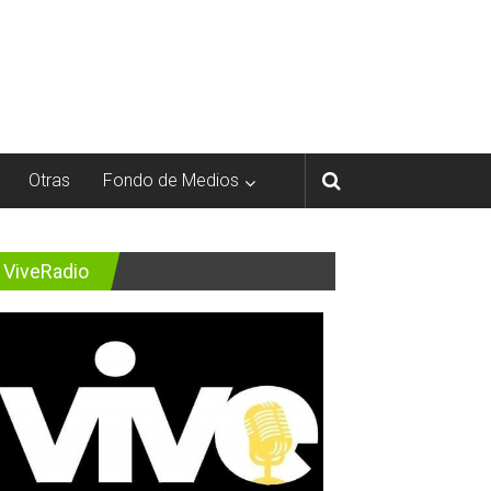
Otras
Fondo de Medios
ViveRadio