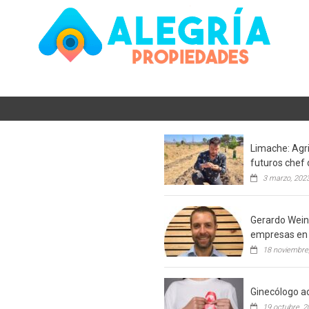
Limache: Agri
futuros chef 
3 marzo, 202
Gerardo Weins
empresas en 
18 noviembre
Ginecólogo ac
19 octubre, 2