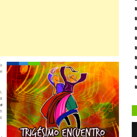
u
se
o,
ta
es
án
s