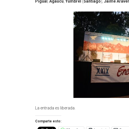
Pigual
,
Agaucu
,
Yumbrel
(
Santiago
),
Jaime Arave
La entrada es liberada.
Comparte esto: