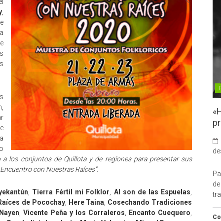
l
y
,
e
la
e
os
s
s
n,
«H
ar
pr
de
a
to
de
a los conjuntos de Quillota y de regiones para presentar sus
 el Encuentro con Nuestras Raíces”
.
Pa
de
yekantún
,
Tierra Fértil mi Folklor
,
Al son de las Espuelas
,
tr
Raíces de Pocochay
,
Here Taina
,
Cosechando Tradiciones
Nayen
,
Vicente Peña y los Corraleros
,
Encanto Cuequero
,
Co