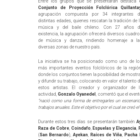
Entre los grupos que se presentarán destaca e
Conjunto de Proyección Folclórica Quillanta
agrupación compuesta por 34 integrantes d
distintas edades, quienes rescatan la tradición de 
música y del baile chileno. Con 27 años d
existencia, la agrupación ofrecerá diversos cuadr
de música y danza, rindiendo homenaje a la
diversas zonas de nuestro país.
La iniciativa se ha posicionado como uno de lo
más importantes eventos folclóricos de la regió
donde los conjuntos tienen la posibilidad de mostr
y difundir su trabajo, colocando en valor el talento 
estos artistas. El creador y organizador de l
actividad,
Gonzalo Oyanedel
, comentó que el even
“nació como una forma de entregarles un escenario 
trabajos anuales. Este el objetivo por el cual se creó
Durante estos tres días se presentarán también
A
Raza de Cobre
,
Coindafo
,
Espuelas y Elegancia
,
(
San Bernardo
),
Ayekan
,
Raíces de Viña
,
Pacha 