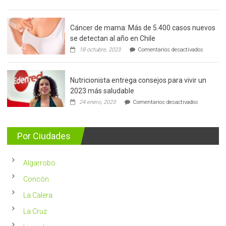
Cáncer de mama: Más de 5.400 casos nuevos
se detectan al año en Chile
en
18 octubre, 2023
Comentarios desactivados
Cáncer
de
mama:
Nutricionista entrega consejos para vivir un
Más
de
2023 más saludable
5.400
en
24 enero, 2023
Comentarios desactivados
casos
Nutricionis
nuevos
entrega
se
consejos
detectan
para
Por Ciudades
al
vivir
año
un
en
2023
Chile
Algarrobo
más
saludable
Concón
La Calera
La Cruz