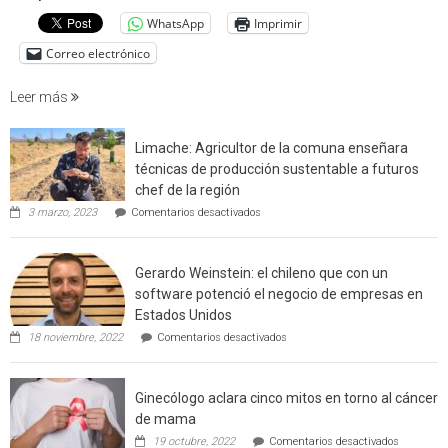
cuantif
WhatsApp
Imprimir
factore
de
Correo electrónico
incendi
foresta
Leer más
en
interfaz
Limache: Agricultor de la comuna enseñara
urbano
técnicas de producción sustentable a futuros
rural
chef de la región
de
en
3 marzo, 2023
Comentarios desactivados
Californ
Limache:
Agricultor
de
Gerardo Weinstein: el chileno que con un
la
comuna
software potenció el negocio de empresas en
enseñara
Estados Unidos
técnicas
en
de
18 noviembre, 2022
Comentarios desactivados
Gerardo
producción
Weinstein:
sustentable
el
a
Ginecólogo aclara cinco mitos en torno al cáncer
chileno
futuros
que
chef
de mama
con
de
en
19 octubre, 2022
Comentarios desactivados
un
la