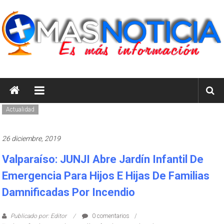
Saltar
al
contenido
masnoticia.cl
Es
Más
Actualidad
Información
26 diciembre, 2019
Valparaíso: JUNJI Abre Jardín Infantil De
Emergencia Para Hijos E Hijas De Familias
Damnificadas Por Incendio
Publicado por: Editor
0 comentarios