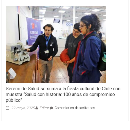
Seremi de Salud se suma a la fiesta cultural de Chile con
muestra “Salud con historia: 100 años de compromiso
público”
en
22 mayo, 2025
Editor
Comentarios desactivados
Seremi
de
Salud
se