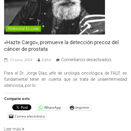
Profesional En Línea
«Hazte Cargo», promueve la detección precoz del
cáncer de prostata
en
Comentarios desactivados
12 junio, 2024
Editor
«Hazte
Cargo»,
Para el Dr. Jorge Díaz, jefe de urología oncológica de FALP, es
promueve
fundamental tener en cuenta que se trata de unaenfermedad
la
silenciosa, por lo
detección
precoz
Comparte esto:
del
WhatsApp
Imprimir
cáncer
de
Correo electrónico
prostata
Leer más