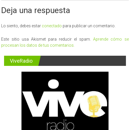
suma
Deja una respuesta
a
la
fiesta
cultural
Lo siento, debes estar
conectado
para publicar un comentario.
de
Chile
Este sitio usa Akismet para reducir el spam.
Aprende cómo se
con
procesan los datos de tus comentarios.
muestra
“Salud
con
ViveRadio
historia:
100
años
de
compromiso
público”