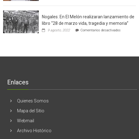
Ginecólog
software
región
aclara
potenció
cinco
el
Nogales: En El Melón realizaran lanzamiento de
mitos
negocio
en
libro “28 de marzo vida, tragedia y memoria”
de
torno
empresas
en
9 agosto, 2022
Comentarios desactivados
al
en
Nogales:
cáncer
Estados
En
de
Unidos
El
mama
Melón
realizaran
lanzamient
de
libro
“28
de
Enlaces
marzo
vida,
tragedia
y
Quienes Somos
memoria”
Mapa del Sitio
Webmail
Archivo Histórico