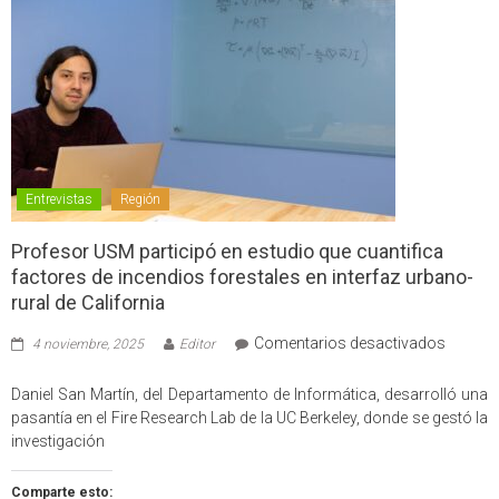
Entrevistas
Región
Profesor USM participó en estudio que cuantifica
factores de incendios forestales en interfaz urbano-
rural de California
en
Comentarios desactivados
4 noviembre, 2025
Editor
Profes
USM
Daniel San Martín, del Departamento de Informática, desarrolló una
partici
pasantía en el Fire Research Lab de la UC Berkeley, donde se gestó la
en
investigación
estudio
que
Comparte esto: