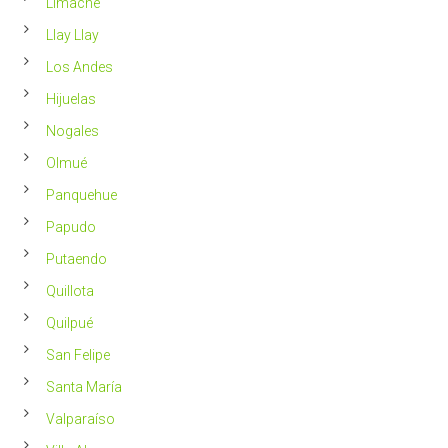
Limache
Llay Llay
Los Andes
Hijuelas
Nogales
Olmué
Panquehue
Papudo
Putaendo
Quillota
Quilpué
San Felipe
Santa María
Valparaíso