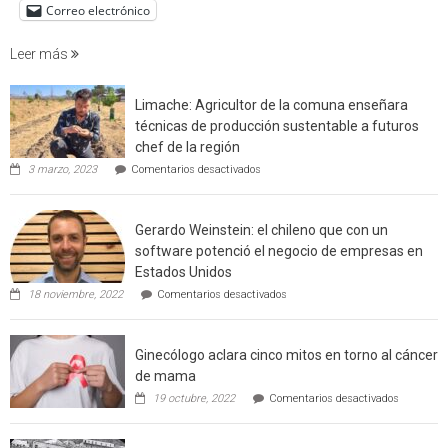
de
Correo electrónico
incendi
foresta
Leer más
en
interfaz
Limache: Agricultor de la comuna enseñara
urbano
técnicas de producción sustentable a futuros
rural
chef de la región
de
en
3 marzo, 2023
Comentarios desactivados
Californ
Limache:
Agricultor
de
Gerardo Weinstein: el chileno que con un
la
comuna
software potenció el negocio de empresas en
enseñara
Estados Unidos
técnicas
en
de
18 noviembre, 2022
Comentarios desactivados
Gerardo
producción
Weinstein:
sustentable
el
a
Ginecólogo aclara cinco mitos en torno al cáncer
chileno
futuros
que
chef
de mama
con
de
en
19 octubre, 2022
Comentarios desactivados
un
la
Ginecólog
software
región
aclara
potenció
cinco