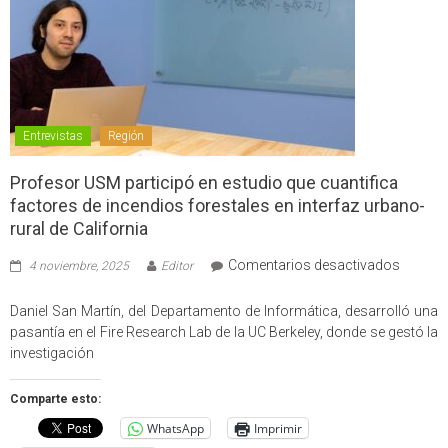
Entrevistas
Región
Profesor USM participó en estudio que cuantifica
factores de incendios forestales en interfaz urbano-
rural de California
en
Comentarios desactivados
4 noviembre, 2025
Editor
Profes
USM
Daniel San Martín, del Departamento de Informática, desarrolló una
partici
pasantía en el Fire Research Lab de la UC Berkeley, donde se gestó la
en
investigación
estudio
que
Comparte esto:
cuantif
WhatsApp
Imprimir
factore