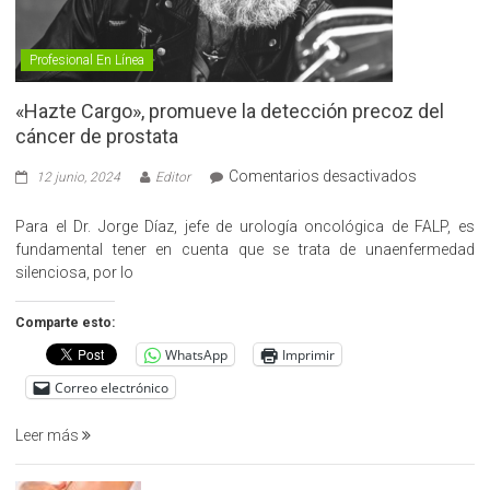
Profesional En Línea
«Hazte Cargo», promueve la detección precoz del
cáncer de prostata
en
Comentarios desactivados
12 junio, 2024
Editor
«Hazte
Cargo»,
Para el Dr. Jorge Díaz, jefe de urología oncológica de FALP, es
promueve
fundamental tener en cuenta que se trata de unaenfermedad
la
silenciosa, por lo
detección
precoz
Comparte esto:
del
WhatsApp
Imprimir
cáncer
de
Correo electrónico
prostata
Leer más