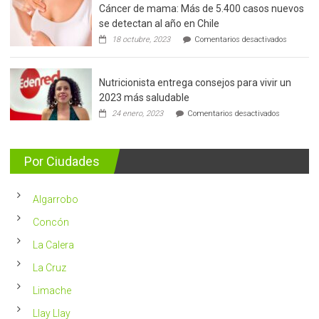
Cáncer de mama: Más de 5.400 casos nuevos
se detectan al año en Chile
en
18 octubre, 2023
Comentarios desactivados
Cáncer
de
mama:
Nutricionista entrega consejos para vivir un
Más
de
2023 más saludable
5.400
en
24 enero, 2023
Comentarios desactivados
casos
Nutricionis
nuevos
entrega
se
consejos
detectan
para
Por Ciudades
al
vivir
año
un
en
2023
Chile
Algarrobo
más
saludable
Concón
La Calera
La Cruz
Limache
Llay Llay