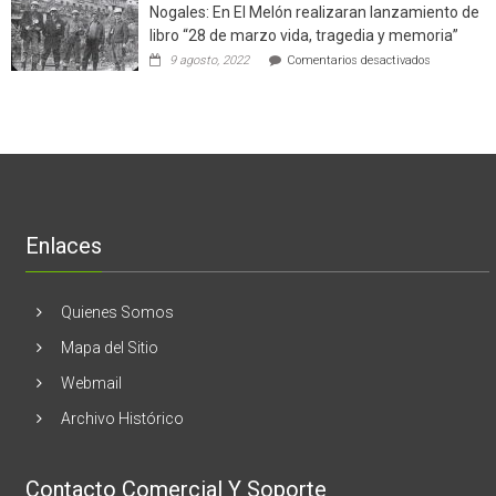
el
Nogales: En El Melón realizaran lanzamiento de
mitos
negocio
en
libro “28 de marzo vida, tragedia y memoria”
de
torno
empresas
en
9 agosto, 2022
Comentarios desactivados
al
en
Nogales:
cáncer
Estados
En
de
Unidos
El
mama
Melón
realizaran
lanzamient
de
libro
“28
de
Enlaces
marzo
vida,
tragedia
y
Quienes Somos
memoria”
Mapa del Sitio
Webmail
Archivo Histórico
Contacto Comercial Y Soporte