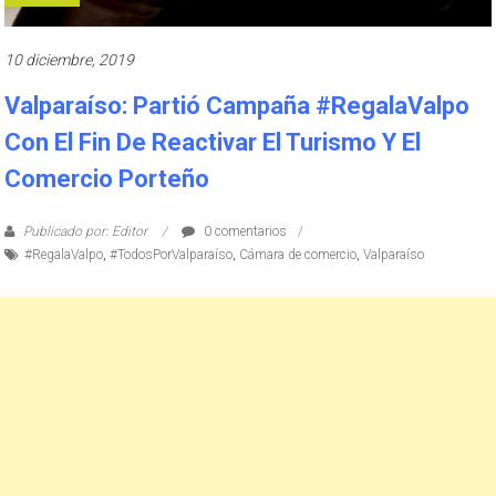
10 diciembre, 2019
Valparaíso: Partió Campaña #RegalaValpo
Con El Fin De Reactivar El Turismo Y El
Comercio Porteño
Publicado por: Editor
0 comentarios
#RegalaValpo
,
#TodosPorValparaíso
,
Cámara de comercio
,
Valparaíso