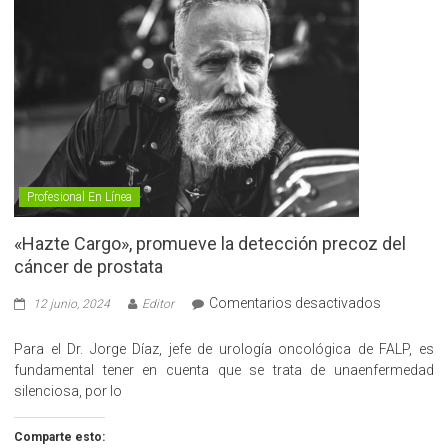
Profesional En Línea
«Hazte Cargo», promueve la detección precoz del
cáncer de prostata
en
Comentarios desactivados
12 junio, 2024
Editor
«Hazte
Cargo»,
Para el Dr. Jorge Díaz, jefe de urología oncológica de FALP, es
promueve
fundamental tener en cuenta que se trata de unaenfermedad
la
silenciosa, por lo
detección
precoz
Comparte esto: