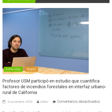
Entrevistas
Región
Profesor USM participó en estudio que cuantifica
factores de incendios forestales en interfaz urbano-
rural de California
en
Comentarios desactivados
4 noviembre, 2025
Editor
Profes
USM