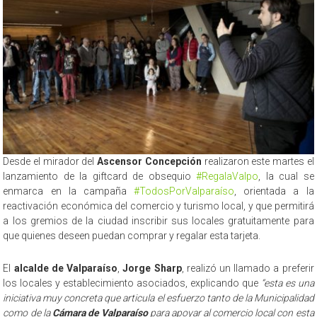
Desde el mirador del
Ascensor Concepción
realizaron este martes el
lanzamiento de la giftcard de obsequio
#RegalaValpo
, la cual se
enmarca en la campaña
#TodosPorValparaíso
, orientada a la
reactivación económica del comercio y turismo local, y que permitirá
a los gremios de la ciudad inscribir sus locales gratuitamente para
que quienes deseen puedan comprar y regalar esta tarjeta.
El
alcalde de Valparaíso
,
Jorge Sharp
, realizó un llamado a preferir
los locales y establecimiento asociados, explicando que
“esta es una
iniciativa muy concreta que articula el esfuerzo tanto de la Municipalidad
como de la
Cámara de Valparaíso
para apoyar al comercio local con esta