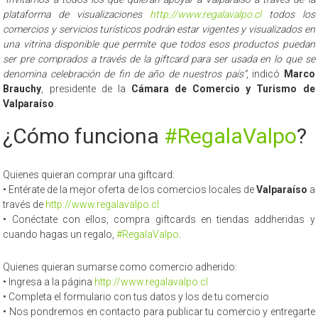
plataforma de visualizaciones
http://www.regalavalpo.cl
todos los
comercios y servicios turísticos podrán estar vigentes y visualizados en
una vitrina disponible que permite que todos esos productos puedan
ser pre comprados a través de la giftcard para ser usada en lo que se
denomina celebración de fin de año de nuestros país”
, indicó
Marco
Brauchy
, presidente de la
Cámara de Comercio y Turismo de
Valparaíso
.
¿Cómo funciona
#RegalaValpo
?
Quienes quieran comprar una giftcard:
• Entérate de la mejor oferta de los comercios locales de
Valparaíso
a
través de
http://www.regalavalpo.cl
• Conéctate con ellos, compra giftcards en tiendas addheridas y
cuando hagas un regalo,
#RegalaValpo
.
Quienes quieran sumarse como comercio adherido:
• Ingresa a la página
http://www.regalavalpo.cl
• Completa el formulario con tus datos y los de tu comercio
• Nos pondremos en contacto para publicar tu comercio y entregarte