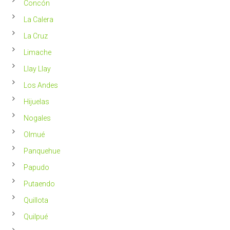
Concón
La Calera
La Cruz
Limache
Llay Llay
Los Andes
Hijuelas
Nogales
Olmué
Panquehue
Papudo
Putaendo
Quillota
Quilpué