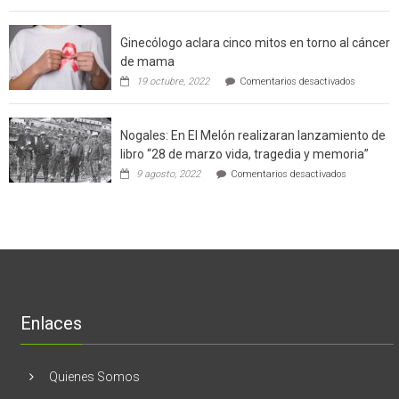
producción
Weinstein:
sustentable
el
a
Ginecólogo aclara cinco mitos en torno al cáncer
chileno
futuros
que
chef
de mama
con
de
en
19 octubre, 2022
Comentarios desactivados
un
la
Ginecólog
software
región
aclara
potenció
cinco
el
Nogales: En El Melón realizaran lanzamiento de
mitos
negocio
en
libro “28 de marzo vida, tragedia y memoria”
de
torno
empresas
en
9 agosto, 2022
Comentarios desactivados
al
en
Nogales:
cáncer
Estados
En
de
Unidos
El
mama
Melón
realizaran
lanzamient
de
libro
“28
de
Enlaces
marzo
vida,
tragedia
y
Quienes Somos
memoria”