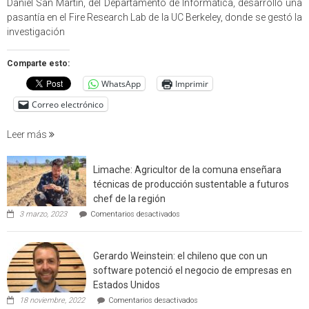
Daniel San Martín, del Departamento de Informática, desarrolló una
partici
pasantía en el Fire Research Lab de la UC Berkeley, donde se gestó la
en
investigación
estudio
que
Comparte esto:
cuantif
WhatsApp
Imprimir
factore
de
Correo electrónico
incendi
foresta
Leer más
en
interfaz
Limache: Agricultor de la comuna enseñara
urbano
técnicas de producción sustentable a futuros
rural
chef de la región
de
en
3 marzo, 2023
Comentarios desactivados
Californ
Limache:
Agricultor
de
Gerardo Weinstein: el chileno que con un
la
comuna
software potenció el negocio de empresas en
enseñara
Estados Unidos
técnicas
en
de
18 noviembre, 2022
Comentarios desactivados
Gerardo