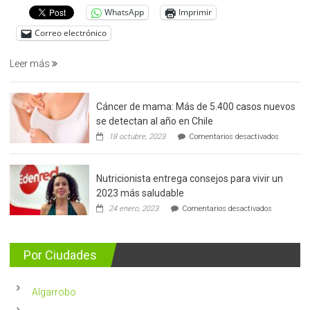
del
WhatsApp
Imprimir
cáncer
de
Correo electrónico
prostata
Leer más
Cáncer de mama: Más de 5.400 casos nuevos
se detectan al año en Chile
en
18 octubre, 2023
Comentarios desactivados
Cáncer
de
mama:
Nutricionista entrega consejos para vivir un
Más
de
2023 más saludable
5.400
en
24 enero, 2023
Comentarios desactivados
casos
Nutricionis
nuevos
entrega
se
consejos
detectan
para
Por Ciudades
al
vivir
año
un
en
2023
Chile
Algarrobo
más
saludable