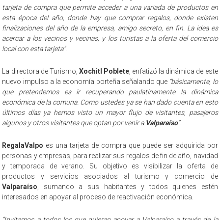
tarjeta de compra que permite acceder a una variada de productos en
esta época del año, donde hay que comprar regalos, donde existen
finalizaciones del año de la empresa, amigo secreto, en fin. La idea es
acercar a los vecinos y vecinas, y los turistas a la oferta del comercio
local con esta tarjeta”
.
La directora de Turismo,
Xochitl Poblete
, enfatizó la dinámica de este
nuevo impulso a la economía porteña señalando que
“básicamente, lo
que pretendemos es ir recuperando paulatinamente la dinámica
económica de la comuna. Como ustedes ya se han dado cuenta en esto
últimos días ya hemos visto un mayor flujo de visitantes, pasajeros
algunos y otros visitantes que optan por venir a
Valparaíso
”
.
RegalaValpo
es una tarjeta de compra que puede ser adquirida por
personas y empresas, para realizar sus regalos de fin de año, navidad
y temporada de verano. Su objetivo es visibilizar la oferta de
productos y servicios asociados al turismo y comercio de
Valparaíso
, sumando a sus habitantes y todos quienes estén
interesados en apoyar al proceso de reactivación económica.
“Invitamos a todos los que quieran apoyar a Valparaíso a través de la