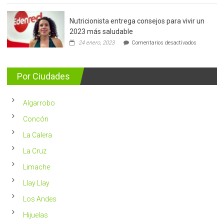
de
mama:
Nutricionista entrega consejos para vivir un
Más
de
2023 más saludable
5.400
en
24 enero, 2023
Comentarios desactivados
casos
Nutricionis
nuevos
entrega
se
consejos
detectan
para
Por Ciudades
al
vivir
año
un
en
2023
Chile
Algarrobo
más
saludable
Concón
La Calera
La Cruz
Limache
Llay Llay
Los Andes
Hijuelas