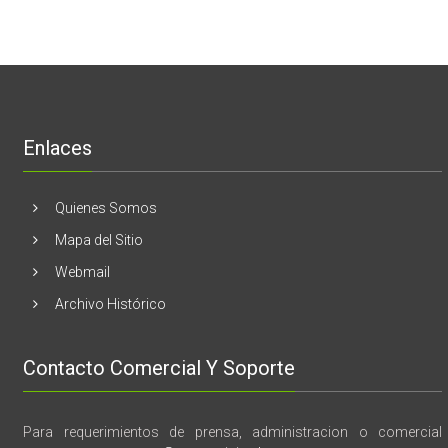
Estados
En
de
Unidos
El
mama
Melón
realizaran
lanzamient
de
libro
“28
de
Enlaces
marzo
vida,
tragedia
y
Quienes Somos
memoria”
Mapa del Sitio
Webmail
Archivo Histórico
Contacto Comercial Y Soporte
Para requerimientos de prensa, administracion o comercial