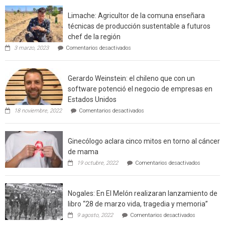
interfaz
Limache: Agricultor de la comuna enseñara
urbano
técnicas de producción sustentable a futuros
rural
chef de la región
de
en
3 marzo, 2023
Comentarios desactivados
Californ
Limache:
Agricultor
de
Gerardo Weinstein: el chileno que con un
la
comuna
software potenció el negocio de empresas en
enseñara
Estados Unidos
técnicas
en
de
18 noviembre, 2022
Comentarios desactivados
Gerardo
producción
Weinstein:
sustentable
el
a
Ginecólogo aclara cinco mitos en torno al cáncer
chileno
futuros
que
chef
de mama
con
de
en
19 octubre, 2022
Comentarios desactivados
un
la
Ginecólog
software
región
aclara
potenció
cinco
el
Nogales: En El Melón realizaran lanzamiento de
mitos
negocio
en
libro “28 de marzo vida, tragedia y memoria”
de
torno
empresas
en
9 agosto, 2022
Comentarios desactivados
al
en
Nogales:
cáncer