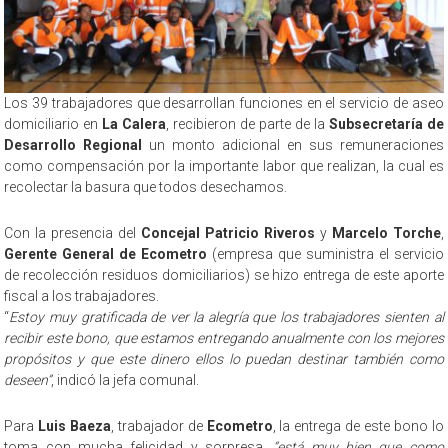
Los 39 trabajadores que desarrollan funciones en el servicio de aseo
domiciliario en
La Calera
, recibieron de parte de la
Subsecretaría de
Desarrollo Regional
un monto adicional en sus remuneraciones
como compensación por la importante labor que realizan, la cual es
recolectar la basura que todos desechamos.
Con la presencia del
Concejal Patricio Riveros
y
Marcelo Torche
,
Gerente General de Ecometro
(empresa que suministra el servicio
de recolección residuos domiciliarios) se hizo entrega de este aporte
fiscal a los trabajadores.
“
Estoy muy gratificada de ver la alegría que los trabajadores sienten al
recibir este bono, que estamos entregando anualmente con los mejores
propósitos y que este dinero ellos lo puedan destinar también como
deseen”
, indicó la jefa comunal.
Para
Luis Baeza
, trabajador de
Ecometro
, la entrega de este bono lo
toma con mucha felicidad y sorpresa,
“está muy bien que como