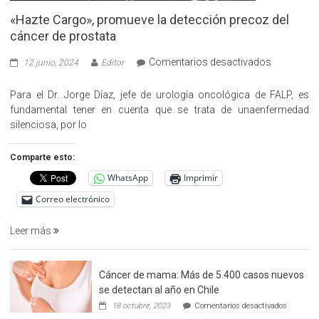
«Hazte Cargo», promueve la detección precoz del
cáncer de prostata
en
Comentarios desactivados
12 junio, 2024
Editor
«Hazte
Cargo»,
Para el Dr. Jorge Díaz, jefe de urología oncológica de FALP, es
promueve
fundamental tener en cuenta que se trata de unaenfermedad
la
silenciosa, por lo
detección
precoz
Comparte esto:
del
WhatsApp
Imprimir
cáncer
de
Correo electrónico
prostata
Leer más
Cáncer de mama: Más de 5.400 casos nuevos
se detectan al año en Chile
en
18 octubre, 2023
Comentarios desactivados
Cáncer