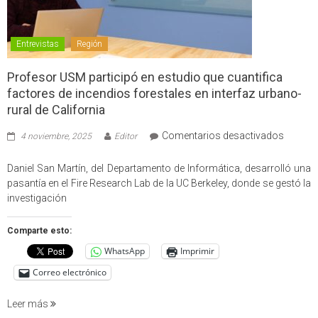
Entrevistas
Región
Profesor USM participó en estudio que cuantifica
factores de incendios forestales en interfaz urbano-
rural de California
en
Comentarios desactivados
4 noviembre, 2025
Editor
Profes
USM
Daniel San Martín, del Departamento de Informática, desarrolló una
partici
pasantía en el Fire Research Lab de la UC Berkeley, donde se gestó la
en
investigación
estudio
que
Comparte esto:
cuantif
WhatsApp
Imprimir
factore
de
Correo electrónico
incendi
foresta
Leer más
en