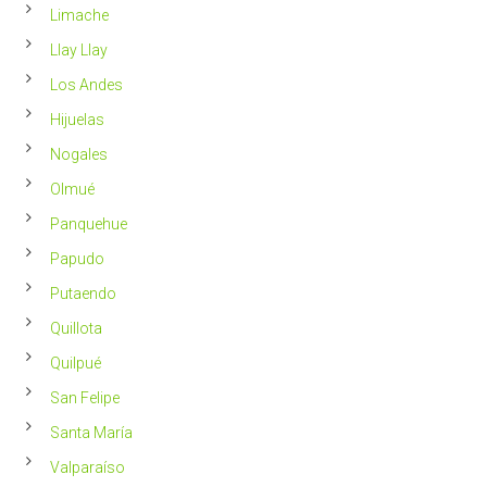
Limache
Llay Llay
Los Andes
Hijuelas
Nogales
Olmué
Panquehue
Papudo
Putaendo
Quillota
Quilpué
San Felipe
Santa María
Valparaíso