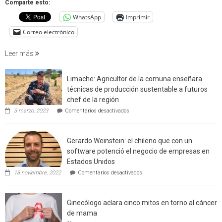
Comparte esto:
cuantif
WhatsApp
Imprimir
factore
de
Correo electrónico
incendi
foresta
Leer más
en
interfaz
Limache: Agricultor de la comuna enseñara
urbano
técnicas de producción sustentable a futuros
rural
chef de la región
de
en
3 marzo, 2023
Comentarios desactivados
Californ
Limache:
Agricultor
de
Gerardo Weinstein: el chileno que con un
la
comuna
software potenció el negocio de empresas en
enseñara
Estados Unidos
técnicas
en
de
18 noviembre, 2022
Comentarios desactivados
Gerardo
producción
Weinstein:
sustentable
el
a
Ginecólogo aclara cinco mitos en torno al cáncer
chileno
futuros
que
chef
de mama
con
de
en