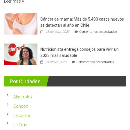
Leer más
Cáncer de mama: Más de 5.400 casos nuevos
se detectan al año en Chile
en
18 octubre, 2023
Comentarios desactivados
Cáncer
de
mama:
Nutricionista entrega consejos para vivir un
Más
de
2023 más saludable
5.400
en
24 enero, 2023
Comentarios desactivados
casos
Nutricionis
nuevos
entrega
se
consejos
detectan
para
Por Ciudades
al
vivir
año
un
en
2023
Chile
Algarrobo
más
saludable
Concón
La Calera
La Cruz