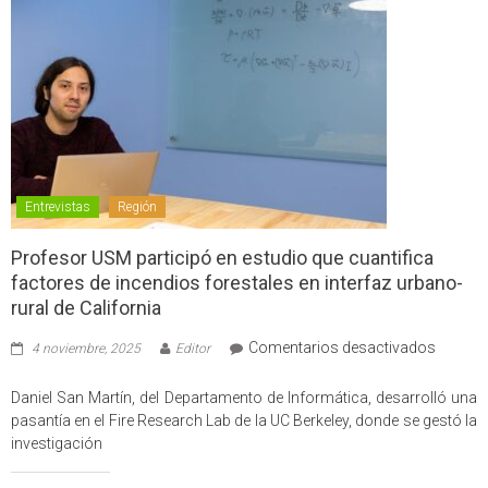
Entrevistas
Región
Profesor USM participó en estudio que cuantifica
factores de incendios forestales en interfaz urbano-
rural de California
en
Comentarios desactivados
4 noviembre, 2025
Editor
Profes
USM
Daniel San Martín, del Departamento de Informática, desarrolló una
partici
pasantía en el Fire Research Lab de la UC Berkeley, donde se gestó la
en
investigación
estudio
que