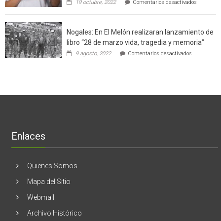
19 octubre, 2022
Comentarios desactivados
un
la
Ginecólog
software
región
aclara
potenció
cinco
el
Nogales: En El Melón realizaran lanzamiento de
mitos
negocio
en
libro “28 de marzo vida, tragedia y memoria”
de
torno
empresas
en
9 agosto, 2022
Comentarios desactivados
al
en
Nogales:
cáncer
Estados
En
de
Unidos
El
mama
Melón
realizaran
lanzamient
de
libro
“28
de
Enlaces
marzo
vida,
tragedia
y
Quienes Somos
memoria”
Mapa del Sitio
Webmail
Archivo Histórico