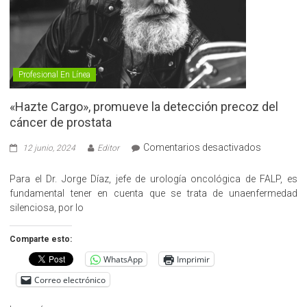
Profesional En Línea
«Hazte Cargo», promueve la detección precoz del
cáncer de prostata
en
Comentarios desactivados
12 junio, 2024
Editor
«Hazte
Cargo»,
Para el Dr. Jorge Díaz, jefe de urología oncológica de FALP, es
promueve
fundamental tener en cuenta que se trata de unaenfermedad
la
silenciosa, por lo
detección
precoz
Comparte esto:
del
WhatsApp
Imprimir
cáncer
de
Correo electrónico
prostata