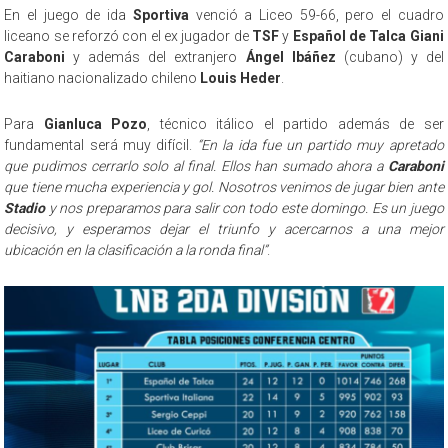
En el juego de ida
Sportiva
venció a Liceo 59-66, pero el cuadro
liceano se reforzó con el ex jugador de
TSF
y
Español de Talca
Giani
Caraboni
y además del extranjero
Ángel Ibáñez
(cubano) y del
haitiano nacionalizado chileno
Louis Heder
.
Para
Gianluca Pozo
, técnico itálico el partido además de ser
fundamental será muy difícil.
“En la ida fue un partido muy apretado
que pudimos cerrarlo solo al final. Ellos han sumado ahora a
Caraboni
que tiene mucha experiencia y gol. Nosotros venimos de jugar bien ante
Stadio
y nos preparamos para salir con todo este domingo. Es un juego
decisivo, y esperamos dejar el triunfo y acercarnos a una mejor
ubicación en la clasificación a la ronda final”
.