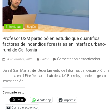
Entrevistas
Región
Profesor USM participó en estudio que cuantifica
factores de incendios forestales en interfaz urbano-
rural de California
en
Comentarios desactivados
4 noviembre, 2025
Editor
Profes
USM
Daniel San Martín, del Departamento de Informática, desarrolló una
partici
pasantía en el Fire Research Lab de la UC Berkeley, donde se gestó la
en
investigación
estudio
que
Comparte esto:
cuantif
WhatsApp
Imprimir
factore
de
Correo electrónico
incendi