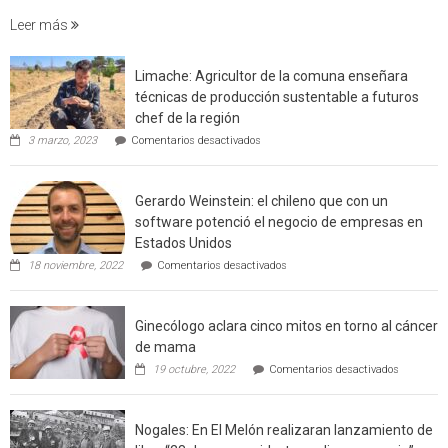
foresta
Leer más
en
interfaz
Limache: Agricultor de la comuna enseñara
urbano
técnicas de producción sustentable a futuros
rural
chef de la región
de
en
3 marzo, 2023
Comentarios desactivados
Californ
Limache:
Agricultor
de
Gerardo Weinstein: el chileno que con un
la
comuna
software potenció el negocio de empresas en
enseñara
Estados Unidos
técnicas
en
de
18 noviembre, 2022
Comentarios desactivados
Gerardo
producción
Weinstein:
sustentable
el
a
Ginecólogo aclara cinco mitos en torno al cáncer
chileno
futuros
que
chef
de mama
con
de
en
19 octubre, 2022
Comentarios desactivados
un
la
Ginecólog
software
región
aclara
potenció
cinco
el
Nogales: En El Melón realizaran lanzamiento de
mitos
negocio
en