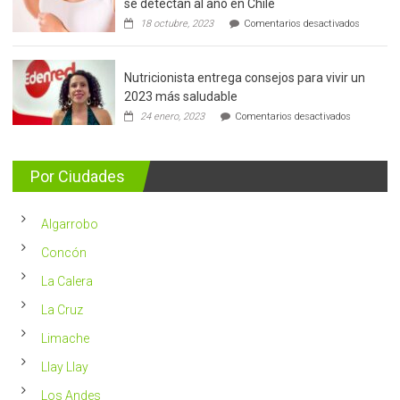
se detectan al año en Chile
en
18 octubre, 2023
Comentarios desactivados
Cáncer
de
mama:
Nutricionista entrega consejos para vivir un
Más
de
2023 más saludable
5.400
en
24 enero, 2023
Comentarios desactivados
casos
Nutricionis
nuevos
entrega
se
consejos
detectan
para
Por Ciudades
al
vivir
año
un
en
2023
Chile
Algarrobo
más
saludable
Concón
La Calera
La Cruz
Limache
Llay Llay
Los Andes