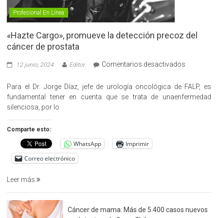
Profesional En Línea
«Hazte Cargo», promueve la detección precoz del
cáncer de prostata
en
Comentarios desactivados
12 junio, 2024
Editor
«Hazte
Cargo»,
Para el Dr. Jorge Díaz, jefe de urología oncológica de FALP, es
promueve
fundamental tener en cuenta que se trata de unaenfermedad
la
silenciosa, por lo
detección
precoz
Comparte esto:
del
WhatsApp
Imprimir
cáncer
de
Correo electrónico
prostata
Leer más
Cáncer de mama: Más de 5.400 casos nuevos