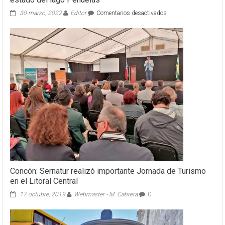
en
30 marzo, 2022
Editor
Comentarios desactivados
V
región:
Revelan
imagen
satelital
que
muestra
dramático
estado
del
lago
Peñuelas
Concón: Sernatur realizó importante Jornada de Turismo
en el Litoral Central
17 octubre, 2019
Webmaster - M. Cabrera
0