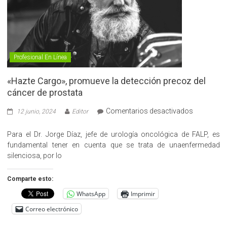
Profesional En Línea
«Hazte Cargo», promueve la detección precoz del
cáncer de prostata
en
Comentarios desactivados
12 junio, 2024
Editor
«Hazte
Cargo»,
Para el Dr. Jorge Díaz, jefe de urología oncológica de FALP, es
promueve
fundamental tener en cuenta que se trata de unaenfermedad
la
silenciosa, por lo
detección
precoz
Comparte esto:
del
WhatsApp
Imprimir
cáncer
de
Correo electrónico
prostata