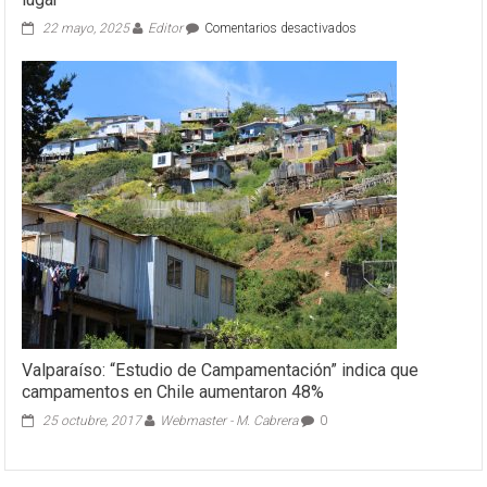
en
22 mayo, 2025
Editor
Comentarios desactivados
Autoridades
regionales
destacan
plataforma
que
reunirá
beneficios,
servicios
y
trámites
del
Estado
en
un
solo
lugar
Valparaíso: “Estudio de Campamentación” indica que
campamentos en Chile aumentaron 48%
25 octubre, 2017
Webmaster - M. Cabrera
0