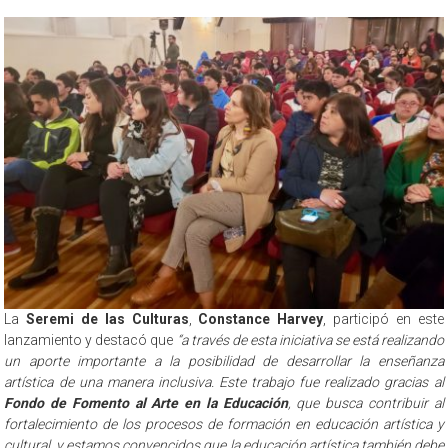
La
Seremi de las Culturas
,
Constance Harvey
, participó en este
lanzamiento y destacó que
“a través de esta iniciativa se está realizando
un aporte importante a la posibilidad de desarrollar la enseñanza
artística de una manera inclusiva. Este trabajo fue realizado gracias al
Fondo de Fomento al Arte en la Educación
, que busca contribuir al
fortalecimiento de los procesos de formación en educación artística y
cultural, y estamos convencidos que la educación artística también debe