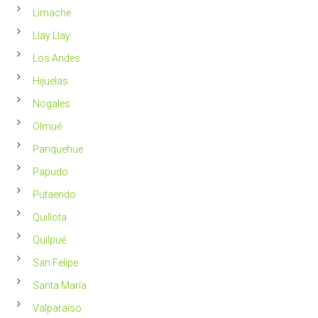
Limache
Llay Llay
Los Andes
Hijuelas
Nogales
Olmué
Panquehue
Papudo
Putaendo
Quillota
Quilpué
San Felipe
Santa María
Valparaíso