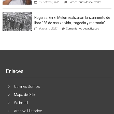
en
19 octubre, 2022
Comentarios desactivados
un
la
Ginecólog
software
región
aclara
potenció
cinco
el
Nogales: En El Melón realizaran lanzamiento de
mitos
negocio
en
libro “28 de marzo vida, tragedia y memoria”
de
torno
empresas
en
9 agosto, 2022
Comentarios desactivados
al
en
Nogales:
cáncer
Estados
En
de
Unidos
El
mama
Melón
realizaran
lanzamient
de
libro
“28
de
Enlaces
marzo
vida,
tragedia
y
Quienes Somos
memoria”
Mapa del Sitio
Webmail
Archivo Histórico