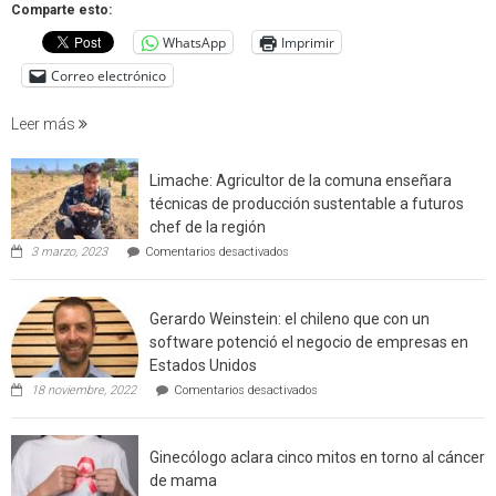
que
Comparte esto:
cuantif
WhatsApp
Imprimir
factore
de
Correo electrónico
incendi
foresta
Leer más
en
interfaz
Limache: Agricultor de la comuna enseñara
urbano
técnicas de producción sustentable a futuros
rural
chef de la región
de
en
3 marzo, 2023
Comentarios desactivados
Californ
Limache:
Agricultor
de
Gerardo Weinstein: el chileno que con un
la
comuna
software potenció el negocio de empresas en
enseñara
Estados Unidos
técnicas
en
de
18 noviembre, 2022
Comentarios desactivados
Gerardo
producción
Weinstein:
sustentable
el
a
Ginecólogo aclara cinco mitos en torno al cáncer
chileno
futuros
que
chef
de mama
con
de