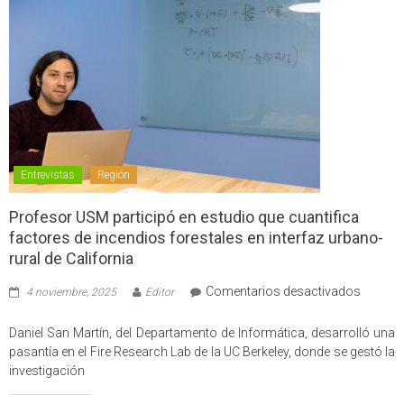
Entrevistas
Región
Profesor USM participó en estudio que cuantifica
factores de incendios forestales en interfaz urbano-
rural de California
en
Comentarios desactivados
4 noviembre, 2025
Editor
Profes
USM
Daniel San Martín, del Departamento de Informática, desarrolló una
partici
pasantía en el Fire Research Lab de la UC Berkeley, donde se gestó la
en
investigación
estudio