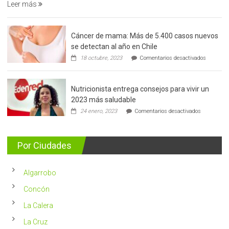
Leer más
Cáncer de mama: Más de 5.400 casos nuevos
se detectan al año en Chile
en
18 octubre, 2023
Comentarios desactivados
Cáncer
de
mama:
Nutricionista entrega consejos para vivir un
Más
de
2023 más saludable
5.400
en
24 enero, 2023
Comentarios desactivados
casos
Nutricionis
nuevos
entrega
se
consejos
detectan
para
Por Ciudades
al
vivir
año
un
en
2023
Chile
Algarrobo
más
saludable
Concón
La Calera
La Cruz