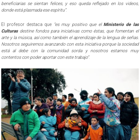
beneficiarias se sientan felices, y eso queda reflejado en los videos,
donde está plasmada ese espíritu”
.
El profesor destaca que
“es muy positivo que el
Ministerio de las
Culturas
destine fondos para iniciativas como éstas, que fomentan el
arte y la música, así como también el aprendizaje de la lengua de señas.
Nosotros seguiremos avanzando con esta iniciativa porque la sociedad
está al debe con la comunidad sorda y nosotros estamos muy
contentos con poder aportar con este trabajo”
.