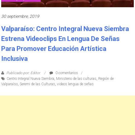
30 septiembre, 2019
Valparaíso: Centro Integral Nueva Siembra
Estrena Videoclips En Lengua De Señas
Para Promover Educación Artística
Inclusiva
Publicado por: Editor
0 comentarios
Centro Integral Nueva Siembra
,
Ministerio de las culturas
,
Región de
Valparaíso
,
Seremi de las Culturas
,
videos lengua de señas