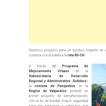
Histórico proyecto tiene un positivo impacto en e
conecta con la salida a la
ruta 60-CH
.
A través del
Programa de
Mejoramiento Urbano
de la
Subsecretaría de Desarrollo
Regional y Administrativo
(
Subdere
),
la
comuna de Panquehue
, en la
Región de Valparaíso
, postuló su
primer proyecto de semaforización,
con el fin de brindar mayor seguridad
para las personas y vehículos que