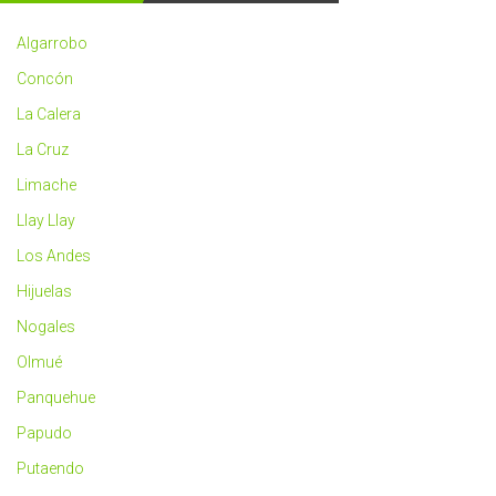
2023
más
Algarrobo
saludable
Concón
La Calera
La Cruz
Limache
Llay Llay
Los Andes
Hijuelas
Nogales
Olmué
Panquehue
Papudo
Putaendo