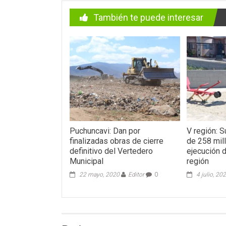
También te puede interesar
Puchuncavi: Dan por
V región: 
finalizadas obras de cierre
de 258 mil
definitivo del Vertedero
ejecución 
Municipal
región
22 mayo, 2020
Editor
0
4 julio, 20