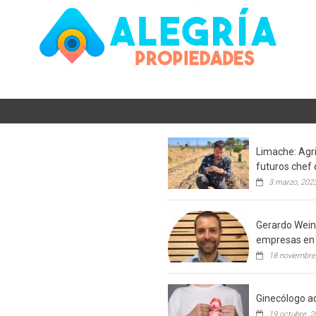
Limache: Agri
futuros chef 
3 marzo, 202
Gerardo Weins
empresas en 
18 noviembre
Ginecólogo ac
19 octubre, 2