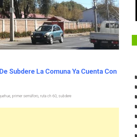
 De Subdere La Comuna Ya Cuenta Con
quehue
,
primer semáforo
,
ruta ch 60
,
subdere