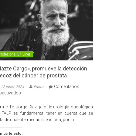
Profesional En Línea
azte Cargo», promueve la detección
ecoz del cáncer de prostata
Comentarios
12 junio, 2024
Editor
en
sactivados
«Hazte
Cargo»,
ra el Dr. Jorge Díaz, jefe de urología oncológica
promueve
 FALP, es fundamental tener en cuenta que se
la
ata de unaenfermedad silenciosa, por lo
detección
precoz
mparte esto: