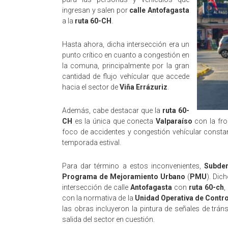
ingresan y salen por
calle Antofagasta
a la
ruta 60-CH
.
Hasta ahora, dicha intersección era un
punto crítico en cuanto a congestión en
la comuna, principalmente por la gran
cantidad de flujo vehícular que accede
hacia el sector de
Viña Errázuriz
.
Además, cabe destacar que la
ruta 60-
CH
es la única que conecta
Valparaíso
con la fr
foco de accidentes y congestión vehícular constan
temporada estival.
Para dar término a estos inconvenientes,
Subde
Programa de Mejoramiento Urbano
(
PMU
). Dic
intersección de calle
Antofagasta
con
ruta 60-ch
,
con la normativa de la
Unidad Operativa de Contro
las obras incluyeron la pintura de señales de trán
salida del sector en cuestión.