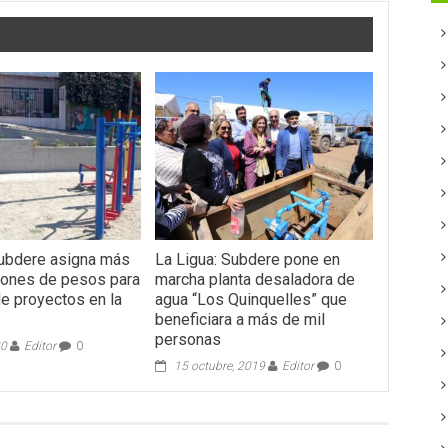
Subdere asigna más
La Ligua: Subdere pone en
lones de pesos para
marcha planta desaladora de
de proyectos en la
agua “Los Quinquelles” que
beneficiara a más de mil
personas
20
Editor
0
15 octubre, 2019
Editor
0