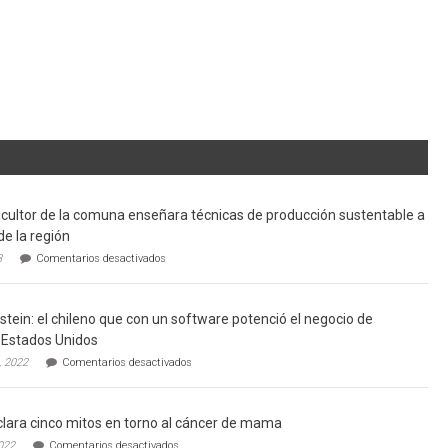
cultor de la comuna enseñara técnicas de producción sustentable a
de la región
en
3
Comentarios desactivados
Limache:
Agricultor
de
tein: el chileno que con un software potenció el negocio de
la
comuna
Estados Unidos
enseñara
en
, 2022
Comentarios desactivados
técnicas
Gerardo
de
Weinstein:
producción
el
sustentable
lara cinco mitos en torno al cáncer de mama
chileno
a
que
en
022
Comentarios desactivados
futuros