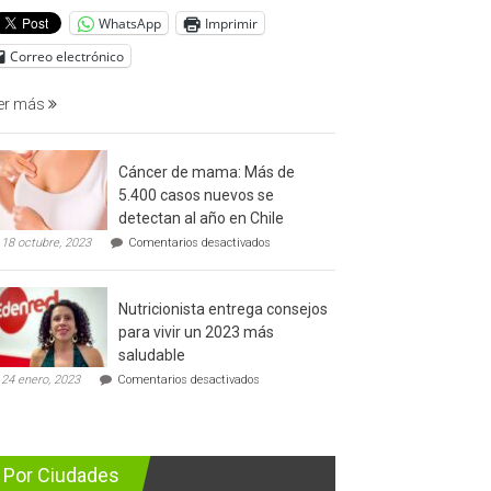
del
WhatsApp
Imprimir
cáncer
de
Correo electrónico
prostata
er más
Cáncer de mama: Más de
5.400 casos nuevos se
detectan al año en Chile
en
18 octubre, 2023
Comentarios desactivados
Cáncer
de
mama:
Nutricionista entrega consejos
Más
de
para vivir un 2023 más
5.400
saludable
casos
en
nuevos
24 enero, 2023
Comentarios desactivados
Nutricionista
se
entrega
detectan
consejos
al
para
año
vivir
en
Por Ciudades
un
Chile