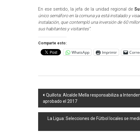
En ese sentido, la jefa de la unidad regional de
Su
único semáforo en la comuna ya está instalado y visa
instalación, que contempló una inversión de 60 millon
sus habitantes y visitantes”
.
Comparte esto:
WhatsApp
Imprimir
Corre
Navegación
Quillota: Alcalde Mella responsabiliza a Intende
aprobado el 2017
de
entradas
La Ligua: Selecciones de Fútbol locales se med