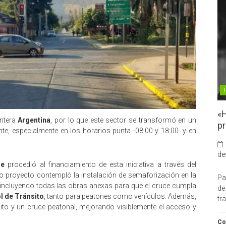
«H
ontera
Argentina
, por lo que este sector se transformó en un
pr
te, especialmente en los horarios punta -08:00 y 18:00- y en
de
re
procedió al financiamiento de esta iniciativa a través del
ho proyecto contempló la instalación de semaforización en la
Pa
 incluyendo todas las obras anexas para que el cruce cumpla
de
l de Tránsito
, tanto para peatones como vehículos. Además,
tr
sito y un cruce peatonal, mejorando visiblemente el acceso y
Co