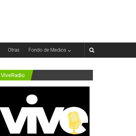
Otras
Fondo de Medios
ViveRadio