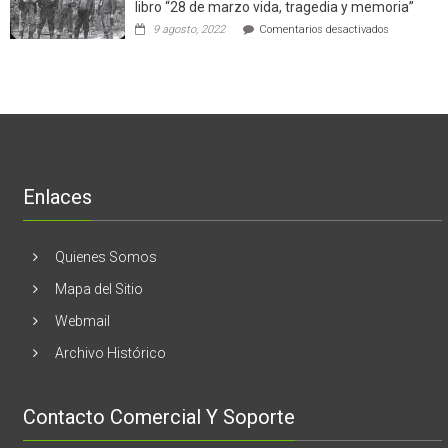
en
libro “28 de marzo vida, tragedia y memoria”
de
torno
empresas
en
9 agosto, 2022
Comentarios desactivados
al
en
Nogales:
cáncer
Estados
En
de
Unidos
El
mama
Melón
realizaran
lanzamient
de
libro
“28
de
Enlaces
marzo
vida,
tragedia
y
Quienes Somos
memoria”
Mapa del Sitio
Webmail
Archivo Histórico
Contacto Comercial Y Soporte