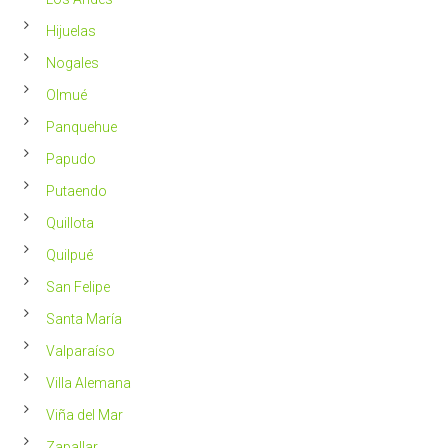
Hijuelas
Nogales
Olmué
Panquehue
Papudo
Putaendo
Quillota
Quilpué
San Felipe
Santa María
Valparaíso
Villa Alemana
Viña del Mar
Zapallar