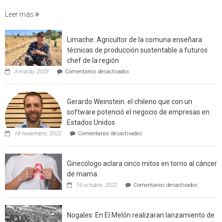
incendi
foresta
Leer más
en
interfaz
Limache: Agricultor de la comuna enseñara
urbano
técnicas de producción sustentable a futuros
rural
chef de la región
de
en
3 marzo, 2023
Comentarios desactivados
Californ
Limache:
Agricultor
de
Gerardo Weinstein: el chileno que con un
la
comuna
software potenció el negocio de empresas en
enseñara
Estados Unidos
técnicas
en
de
18 noviembre, 2022
Comentarios desactivados
Gerardo
producción
Weinstein:
sustentable
el
a
Ginecólogo aclara cinco mitos en torno al cáncer
chileno
futuros
que
chef
de mama
con
de
en
19 octubre, 2022
Comentarios desactivados
un
la
Ginecólog
software
región
aclara
potenció
cinco
el
Nogales: En El Melón realizaran lanzamiento de
mitos
negocio