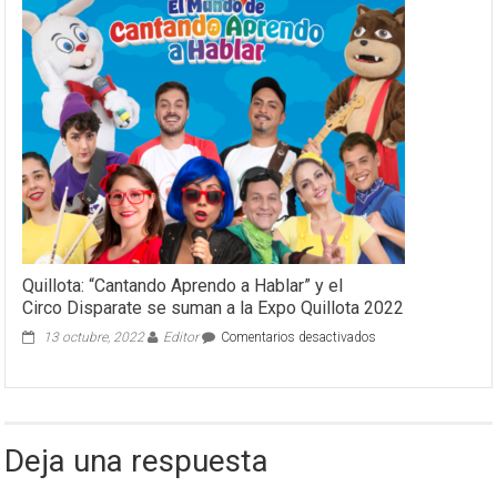
Quillota: “Cantando Aprendo a Hablar” y el
Circo Disparate se suman a la Expo Quillota 2022
en
13 octubre, 2022
Editor
Comentarios desactivados
Quillota:
“Cantando
Aprendo
a
Hablar”
Deja una respuesta
y
el
Circo