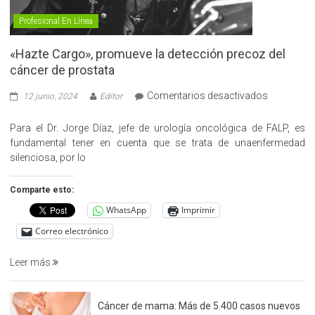
Profesional En Línea
«Hazte Cargo», promueve la detección precoz del
cáncer de prostata
en
Comentarios desactivados
12 junio, 2024
Editor
«Hazte
Cargo»,
Para el Dr. Jorge Díaz, jefe de urología oncológica de FALP, es
promueve
fundamental tener en cuenta que se trata de unaenfermedad
la
silenciosa, por lo
detección
precoz
Comparte esto:
del
WhatsApp
Imprimir
cáncer
de
Correo electrónico
prostata
Leer más
Cáncer de mama: Más de 5.400 casos nuevos