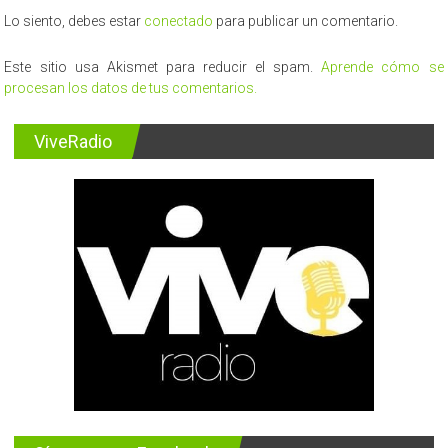
Disparate
Lo siento, debes estar
conectado
para publicar un comentario.
se
suman
Este sitio usa Akismet para reducir el spam.
Aprende cómo se
a
procesan los datos de tus comentarios.
la
Expo
Quillota
ViveRadio
2022