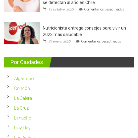
se detectan al año en Chile
en
18 octubre, 2023
Comentarios desactivados
Cáncer
de
mama:
Nutricionista entrega consejos para vivir un
Más
de
2023 más saludable
5.400
en
24 enero, 2023
Comentarios desactivados
casos
Nutricionis
nuevos
entrega
se
consejos
detectan
para
Por Ciudades
al
vivir
año
un
en
2023
Chile
Algarrobo
más
saludable
Concón
La Calera
La Cruz
Limache
Llay Llay
Los Andes