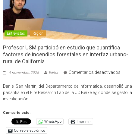
Entrevistas
Región
Profesor USM participó en estudio que cuantifica
factores de incendios forestales en interfaz urbano-
rural de California
en
Comentarios desactivados
4 noviembre, 2025
Editor
Profes
USM
Daniel San Martín, del Departamento de Informática, desarrolló una
partici
pasantía en el Fire Research Lab de la UC Berkeley, donde se gestó la
en
investigación
estudio
que
Comparte esto:
cuantif
WhatsApp
Imprimir
factore
de
Correo electrónico