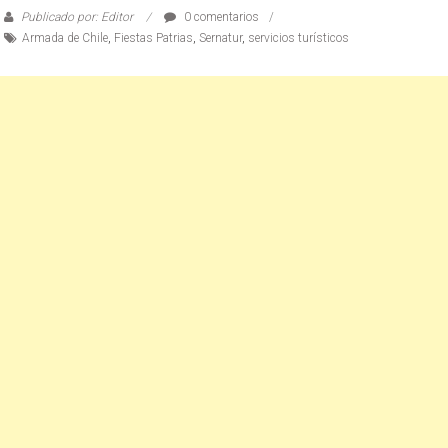
Publicado por: Editor
0 comentarios
Armada de Chile
,
Fiestas Patrias
,
Sernatur
,
servicios turísticos