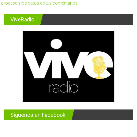
procesan los datos de tus comentarios.
ViveRadio
Síguenos en Facebook