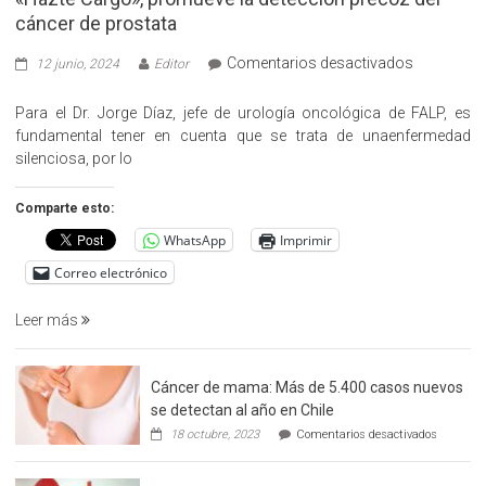
cáncer de prostata
en
Comentarios desactivados
12 junio, 2024
Editor
«Hazte
Cargo»,
Para el Dr. Jorge Díaz, jefe de urología oncológica de FALP, es
promueve
fundamental tener en cuenta que se trata de unaenfermedad
la
silenciosa, por lo
detección
precoz
Comparte esto:
del
WhatsApp
Imprimir
cáncer
de
Correo electrónico
prostata
Leer más
Cáncer de mama: Más de 5.400 casos nuevos
se detectan al año en Chile
en
18 octubre, 2023
Comentarios desactivados
Cáncer
de
mama: