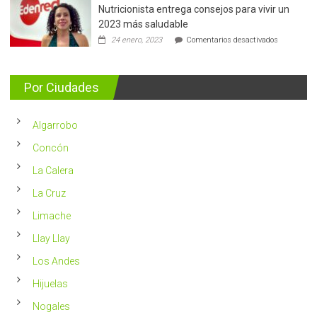
Nutricionista entrega consejos para vivir un
Más
de
2023 más saludable
5.400
en
24 enero, 2023
Comentarios desactivados
casos
Nutricionis
nuevos
entrega
se
consejos
detectan
para
Por Ciudades
al
vivir
año
un
en
2023
Chile
Algarrobo
más
saludable
Concón
La Calera
La Cruz
Limache
Llay Llay
Los Andes
Hijuelas
Nogales