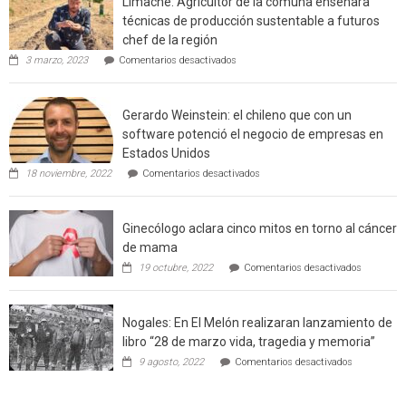
Limache: Agricultor de la comuna enseñara
urbano
técnicas de producción sustentable a futuros
rural
chef de la región
de
en
3 marzo, 2023
Comentarios desactivados
Californ
Limache:
Agricultor
de
Gerardo Weinstein: el chileno que con un
la
comuna
software potenció el negocio de empresas en
enseñara
Estados Unidos
técnicas
en
de
18 noviembre, 2022
Comentarios desactivados
Gerardo
producción
Weinstein:
sustentable
el
a
Ginecólogo aclara cinco mitos en torno al cáncer
chileno
futuros
que
chef
de mama
con
de
en
19 octubre, 2022
Comentarios desactivados
un
la
Ginecólog
software
región
aclara
potenció
cinco
el
Nogales: En El Melón realizaran lanzamiento de
mitos
negocio
en
libro “28 de marzo vida, tragedia y memoria”
de
torno
empresas
en
9 agosto, 2022
Comentarios desactivados
al
en
Nogales:
cáncer
Estados
En
de
Unidos
El