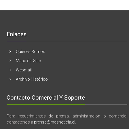
mama
Melón
realizaran
lanzamient
de
libro
“28
de
Enlaces
marzo
vida,
tragedia
y
Quienes Somos
memoria”
Mapa del Sitio
Webmail
Archivo Histórico
Contacto Comercial Y Soporte
Para requerimientos de prensa, administracion o comercial
contactenos a
prensa@masnoticia.cl
.