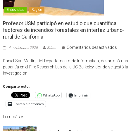
Entrevistas
Región
Profesor USM participó en estudio que cuantifica
factores de incendios forestales en interfaz urbano-
rural de California
en
Comentarios desactivados
4 noviembre, 2025
Editor
Profes
USM
Daniel San Martín, del Departamento de Informática, desarrolló una
partici
pasantía en el Fire Research Lab de la UC Berkeley, donde se gestó la
en
investigación
estudio
que
Comparte esto:
cuantif
WhatsApp
Imprimir
factore
de
Correo electrónico
incendi
foresta
Leer más
en
interfaz