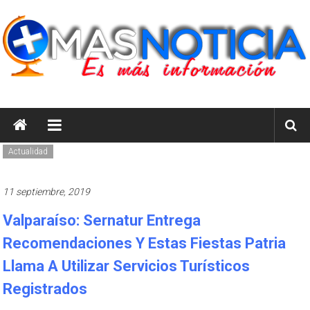
Saltar
al
contenido
masnoticia.cl
Es
Más
Actualidad
Información
11 septiembre, 2019
Valparaíso: Sernatur Entrega
Recomendaciones Y Estas Fiestas Patria
Llama A Utilizar Servicios Turísticos
Registrados