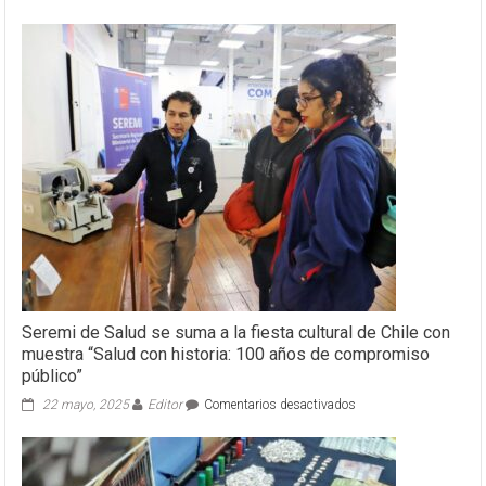
Seremi de Salud se suma a la fiesta cultural de Chile con
muestra “Salud con historia: 100 años de compromiso
público”
en
22 mayo, 2025
Editor
Comentarios desactivados
Seremi
de
Salud
se