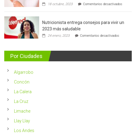
en
18 octubre, 2023
Comentarios desactivados
Cáncer
de
mama:
Nutricionista entrega consejos para vivir un
Más
de
2023 más saludable
5.400
en
24 enero, 2023
Comentarios desactivados
casos
Nutricionis
nuevos
entrega
se
consejos
detectan
para
Por Ciudades
al
vivir
año
un
en
2023
Chile
Algarrobo
más
saludable
Concón
La Calera
La Cruz
Limache
Llay Llay
Los Andes