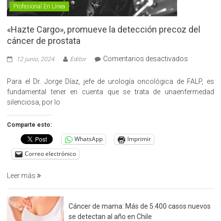
Profesional En Línea
«Hazte Cargo», promueve la detección precoz del
cáncer de prostata
en
Comentarios desactivados
12 junio, 2024
Editor
«Hazte
Cargo»,
Para el Dr. Jorge Díaz, jefe de urología oncológica de FALP, es
promueve
fundamental tener en cuenta que se trata de unaenfermedad
la
silenciosa, por lo
detección
precoz
Comparte esto:
del
WhatsApp
Imprimir
cáncer
de
Correo electrónico
prostata
Leer más
Cáncer de mama: Más de 5.400 casos nuevos
se detectan al año en Chile