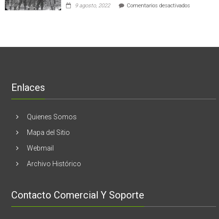
empresas
en
9 agosto, 2022
Comentarios desactivados
al
en
Nogales:
cáncer
Estados
En
de
Unidos
El
mama
Melón
realizaran
lanzamient
de
libro
“28
de
Enlaces
marzo
vida,
tragedia
y
Quienes Somos
memoria”
Mapa del Sitio
Webmail
Archivo Histórico
Contacto Comercial Y Soporte