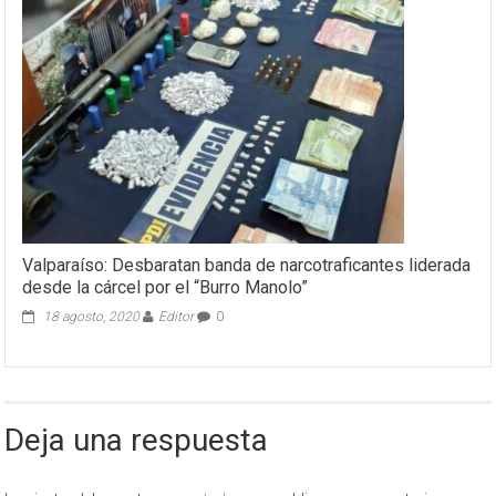
suma
a
la
fiesta
cultural
de
Chile
con
muestra
“Salud
con
historia:
100
Valparaíso: Desbaratan banda de narcotraficantes liderada
años
desde la cárcel por el “Burro Manolo”
de
compromiso
18 agosto, 2020
Editor
0
público”
Deja una respuesta