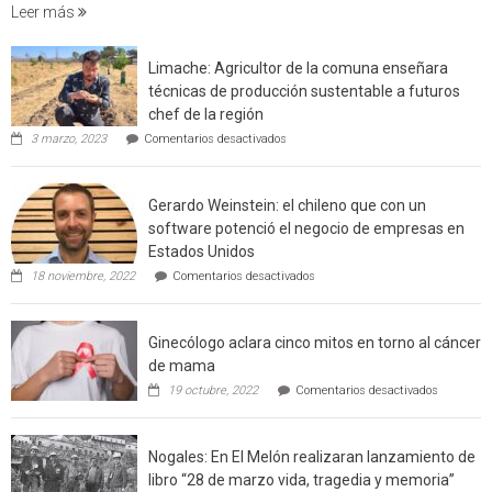
foresta
Leer más
en
interfaz
Limache: Agricultor de la comuna enseñara
urbano
técnicas de producción sustentable a futuros
rural
chef de la región
de
en
3 marzo, 2023
Comentarios desactivados
Californ
Limache:
Agricultor
de
Gerardo Weinstein: el chileno que con un
la
comuna
software potenció el negocio de empresas en
enseñara
Estados Unidos
técnicas
en
de
18 noviembre, 2022
Comentarios desactivados
Gerardo
producción
Weinstein:
sustentable
el
a
Ginecólogo aclara cinco mitos en torno al cáncer
chileno
futuros
que
chef
de mama
con
de
en
19 octubre, 2022
Comentarios desactivados
un
la
Ginecólog
software
región
aclara
potenció
cinco
el
Nogales: En El Melón realizaran lanzamiento de
mitos
negocio
en
libro “28 de marzo vida, tragedia y memoria”
de
torno