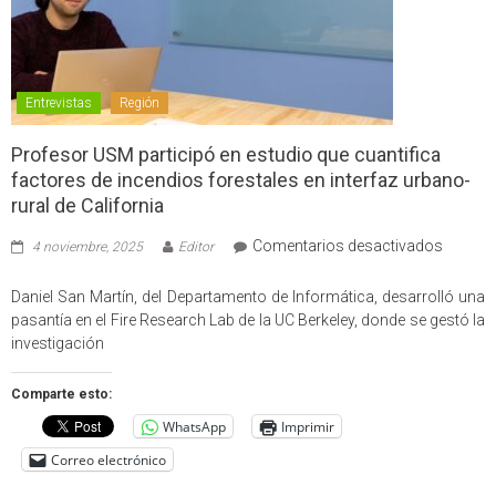
Entrevistas
Región
Profesor USM participó en estudio que cuantifica
factores de incendios forestales en interfaz urbano-
rural de California
en
Comentarios desactivados
4 noviembre, 2025
Editor
Profes
USM
Daniel San Martín, del Departamento de Informática, desarrolló una
partici
pasantía en el Fire Research Lab de la UC Berkeley, donde se gestó la
en
investigación
estudio
que
Comparte esto:
cuantif
WhatsApp
Imprimir
factore
de
Correo electrónico
incendi