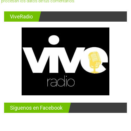
procesan los datos de tus comentarios.
ViveRadio
Síguenos en Facebook