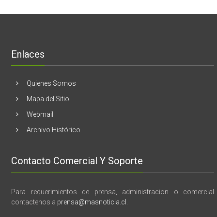
Melón
realizaran
lanzamient
de
libro
“28
de
Enlaces
marzo
vida,
tragedia
y
Quienes Somos
memoria”
Mapa del Sitio
Webmail
Archivo Histórico
Contacto Comercial Y Soporte
Para requerimientos de prensa, administracion o comercial
contactenos a
prensa@masnoticia.cl
.