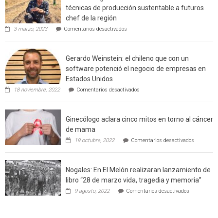
urbano
técnicas de producción sustentable a futuros
rural
chef de la región
de
en
3 marzo, 2023
Comentarios desactivados
Californ
Limache:
Agricultor
de
Gerardo Weinstein: el chileno que con un
la
comuna
software potenció el negocio de empresas en
enseñara
Estados Unidos
técnicas
en
de
18 noviembre, 2022
Comentarios desactivados
Gerardo
producción
Weinstein:
sustentable
el
a
Ginecólogo aclara cinco mitos en torno al cáncer
chileno
futuros
que
chef
de mama
con
de
en
19 octubre, 2022
Comentarios desactivados
un
la
Ginecólog
software
región
aclara
potenció
cinco
el
Nogales: En El Melón realizaran lanzamiento de
mitos
negocio
en
libro “28 de marzo vida, tragedia y memoria”
de
torno
empresas
en
9 agosto, 2022
Comentarios desactivados
al
en
Nogales:
cáncer
Estados
En
de
Unidos
El
mama