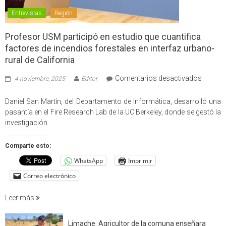
Entrevistas
Región
Profesor USM participó en estudio que cuantifica
factores de incendios forestales en interfaz urbano-
rural de California
en
Comentarios desactivados
4 noviembre, 2025
Editor
Profes
USM
Daniel San Martín, del Departamento de Informática, desarrolló una
partici
pasantía en el Fire Research Lab de la UC Berkeley, donde se gestó la
en
investigación
estudio
que
Comparte esto:
cuantif
WhatsApp
Imprimir
factore
de
Correo electrónico
incendi
foresta
Leer más
en
interfaz
Limache: Agricultor de la comuna enseñara