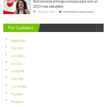
Nutricionista entrega consejos para vivir un
Más
de
2023 más saludable
5.400
en
24 enero, 2023
Comentarios desactivados
casos
Nutricionis
nuevos
entrega
se
consejos
detectan
para
Por Ciudades
al
vivir
año
un
en
2023
Chile
Algarrobo
más
saludable
Concón
La Calera
La Cruz
Limache
Llay Llay
Los Andes
Hijuelas
Nogales