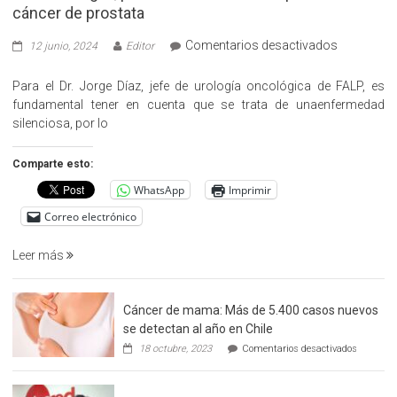
cáncer de prostata
en
Comentarios desactivados
12 junio, 2024
Editor
«Hazte
Cargo»,
Para el Dr. Jorge Díaz, jefe de urología oncológica de FALP, es
promueve
fundamental tener en cuenta que se trata de unaenfermedad
la
silenciosa, por lo
detección
precoz
Comparte esto:
del
WhatsApp
Imprimir
cáncer
de
Correo electrónico
prostata
Leer más
Cáncer de mama: Más de 5.400 casos nuevos
se detectan al año en Chile
en
18 octubre, 2023
Comentarios desactivados
Cáncer
de
mama: