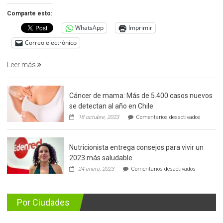
precoz
Comparte esto:
del
WhatsApp
Imprimir
cáncer
de
Correo electrónico
prostata
Leer más
Cáncer de mama: Más de 5.400 casos nuevos
se detectan al año en Chile
en
18 octubre, 2023
Comentarios desactivados
Cáncer
de
mama:
Nutricionista entrega consejos para vivir un
Más
de
2023 más saludable
5.400
en
24 enero, 2023
Comentarios desactivados
casos
Nutricionis
nuevos
entrega
se
consejos
detectan
para
Por Ciudades
al
vivir
año
un
en
2023