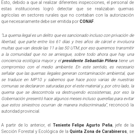
Esto, debido a que al realizar diferentes inspecciones, el personal de
estas instituciones logró detectar que se realizaban quemas
agrícolas en sectores rurales que no contaban con la autorización
que necesariamente debe ser emitida por
CONAF
.
“La quema ilegal es un delito que es sancionado incluso con privación de
libertad, que parte entre los 61 días y tres años de cárcel e involucra
multas que van desde las 11 a las 50 UTM, por eso queremos transmitir
a la comunidad que no se arriesgue, sobre todo ahora que hay una
conciencia ecológica mayor y el
presidente Sebastián Piñera
tiene un
compromiso con el medio ambiente. En este sentido, es necesario
señalar que las quemas ilegales generan contaminación ambiental, que
se traduce en MP10 y sabemos que hace poco varias de nuestras
comunas se declararon saturadas por el este material y, por otro lado, la
quema que se descontrola va destruyendo ecosistemas, por eso la
Gobernación presentó hace algunos meses incluso querellas para evitar
que estos siniestros ocurran de manera indiscriminada”
, reconoció la
autoridad provincial.
A partir de lo anterior, el
Teniente Felipe Agurto Peña
, jefe de la
Sección Forestal y Ecológica de la
Quinta Zona de Carabineros
, se