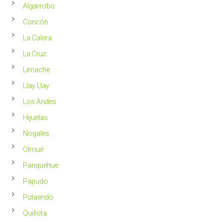
Chile
Algarrobo
más
saludable
Concón
La Calera
La Cruz
Limache
Llay Llay
Los Andes
Hijuelas
Nogales
Olmué
Panquehue
Papudo
Putaendo
Quillota