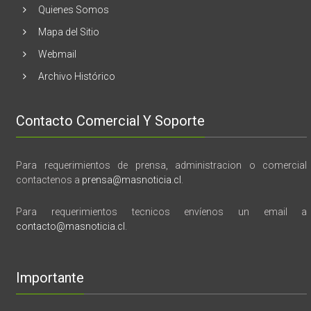
y
Quienes Somos
memoria”
Mapa del Sitio
Webmail
Archivo Histórico
Contacto Comercial Y Soporte
Para requerimientos de prensa, administracion o comercial
contactenos a
prensa@masnoticia.cl
.
Para requerimientos tecnicos envíenos un email a
contacto@masnoticia.cl
.
Importante