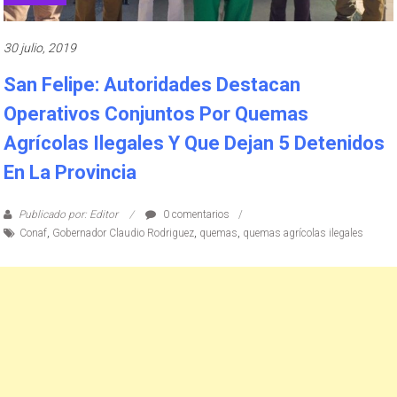
30 julio, 2019
San Felipe: Autoridades Destacan
Operativos Conjuntos Por Quemas
Agrícolas Ilegales Y Que Dejan 5 Detenidos
En La Provincia
Publicado por: Editor
0 comentarios
Conaf
,
Gobernador Claudio Rodriguez
,
quemas
,
quemas agrícolas ilegales