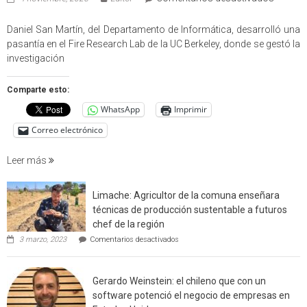
Profes
USM
Daniel San Martín, del Departamento de Informática, desarrolló una
partici
pasantía en el Fire Research Lab de la UC Berkeley, donde se gestó la
en
investigación
estudio
que
Comparte esto:
cuantif
WhatsApp
Imprimir
factore
de
Correo electrónico
incendi
foresta
Leer más
en
interfaz
Limache: Agricultor de la comuna enseñara
urbano
técnicas de producción sustentable a futuros
rural
chef de la región
de
en
3 marzo, 2023
Comentarios desactivados
Californ
Limache:
Agricultor
de
Gerardo Weinstein: el chileno que con un
la
comuna
software potenció el negocio de empresas en
enseñara