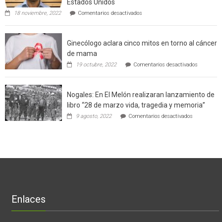
Estados Unidos
técnicas
en
de
18 noviembre, 2022
Comentarios desactivados
Gerardo
producción
Weinstein:
sustentable
el
a
Ginecólogo aclara cinco mitos en torno al cáncer
chileno
futuros
que
chef
de mama
con
de
en
19 octubre, 2022
Comentarios desactivados
un
la
Ginecólog
software
región
aclara
potenció
cinco
el
Nogales: En El Melón realizaran lanzamiento de
mitos
negocio
en
libro “28 de marzo vida, tragedia y memoria”
de
torno
empresas
en
9 agosto, 2022
Comentarios desactivados
al
en
Nogales:
cáncer
Estados
En
de
Unidos
El
mama
Melón
realizaran
lanzamient
de
libro
“28
de
Enlaces
marzo
vida,
tragedia