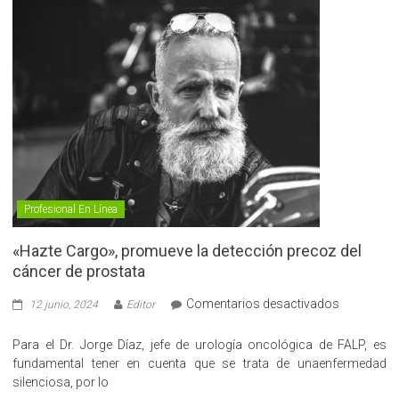
Profesional En Línea
«Hazte Cargo», promueve la detección precoz del
cáncer de prostata
en
Comentarios desactivados
12 junio, 2024
Editor
«Hazte
Cargo»,
Para el Dr. Jorge Díaz, jefe de urología oncológica de FALP, es
promueve
fundamental tener en cuenta que se trata de unaenfermedad
la
silenciosa, por lo
detección