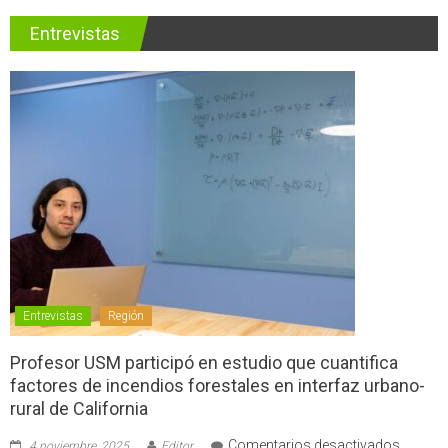
Entrevistas
Entrevistas
Región
Profesor USM participó en estudio que cuantifica
factores de incendios forestales en interfaz urbano-
rural de California
en
Comentarios desactivados
4 noviembre, 2025
Editor