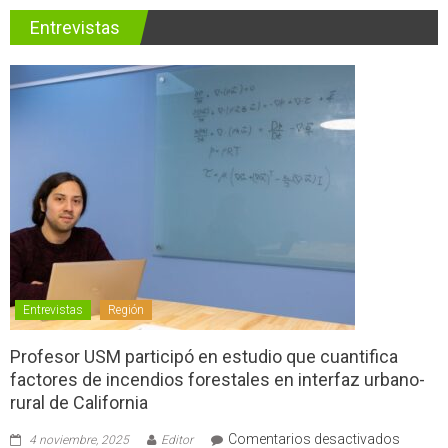
Entrevistas
Entrevistas
Región
Profesor USM participó en estudio que cuantifica
factores de incendios forestales en interfaz urbano-
rural de California
en
Comentarios desactivados
4 noviembre, 2025
Editor