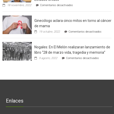
técnicas
en
de
18 noviembre, 2022
Comentarios desactivados
Gerardo
producción
Weinstein:
sustentable
el
a
Ginecólogo aclara cinco mitos en torno al cáncer
chileno
futuros
que
chef
de mama
con
de
en
19 octubre, 2022
Comentarios desactivados
un
la
Ginecólog
software
región
aclara
potenció
cinco
el
Nogales: En El Melón realizaran lanzamiento de
mitos
negocio
en
libro “28 de marzo vida, tragedia y memoria”
de
torno
empresas
en
9 agosto, 2022
Comentarios desactivados
al
en
Nogales:
cáncer
Estados
En
de
Unidos
El
mama
Melón
realizaran
lanzamient
de
libro
“28
de
Enlaces
marzo
vida,
tragedia
y