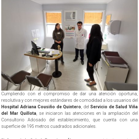
Cumpliendo con el compromiso de dar una atención oportuna,
resolutiva y con mejores estándares de comodidad a los usuarios del
Hospital Adriana Cousiño de Quintero
, del
Servicio de Salud Viña
del Mar Quillota
, se iniciaron las atenciones en la ampliación del
Consultorio Adosado del establecimiento, que cuenta con una
superficie de 195 metros cuadrados adicionales.