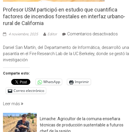
Profesor USM participó en estudio que cuantifica
factores de incendios forestales en interfaz urbano-
rural de California
en
Comentarios desactivados
4 noviembre, 2025
Editor
Profes
USM
Daniel San Martín, del Departamento de Informática, desarrolló una
partici
pasantía en el Fire Research Lab de la UC Berkeley, donde se gestó la
en
investigación
estudio
que
Comparte esto:
cuantif
WhatsApp
Imprimir
factore
de
Correo electrónico
incendi
foresta
Leer más
en
interfaz
Limache: Agricultor de la comuna enseñara
urbano
técnicas de producción sustentable a futuros
rural
chef de la región