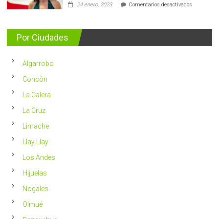
en
24 enero, 2023
Comentarios desactivados
casos
Nutricionis
nuevos
entrega
se
consejos
detectan
para
Por Ciudades
al
vivir
año
un
en
2023
Chile
Algarrobo
más
saludable
Concón
La Calera
La Cruz
Limache
Llay Llay
Los Andes
Hijuelas
Nogales
Olmué