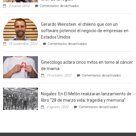
de
en
3 marzo, 2023
Comentarios desactivados
Californ
Limache:
Agricultor
de
Gerardo Weinstein: el chileno que con un
la
comuna
software potenció el negocio de empresas en
enseñara
Estados Unidos
técnicas
en
de
18 noviembre, 2022
Comentarios desactivados
Gerardo
producción
Weinstein:
sustentable
el
a
Ginecólogo aclara cinco mitos en torno al cáncer
chileno
futuros
que
chef
de mama
con
de
en
19 octubre, 2022
Comentarios desactivados
un
la
Ginecólog
software
región
aclara
potenció
cinco
el
Nogales: En El Melón realizaran lanzamiento de
mitos
negocio
en
libro “28 de marzo vida, tragedia y memoria”
de
torno
empresas
en
9 agosto, 2022
Comentarios desactivados
al
en
Nogales:
cáncer
Estados
En
de
Unidos
El
mama
Melón
realizaran
lanzamient