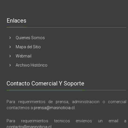
de
libro
“28
de
Enlaces
marzo
vida,
tragedia
y
Quienes Somos
memoria”
Mapa del Sitio
Webmail
Archivo Histórico
Contacto Comercial Y Soporte
Para requerimientos de prensa, administracion o comercial
contactenos a
prensa@masnoticia.cl
.
Para requerimientos tecnicos envíenos un email a
contacto@masnoticia.cl
.