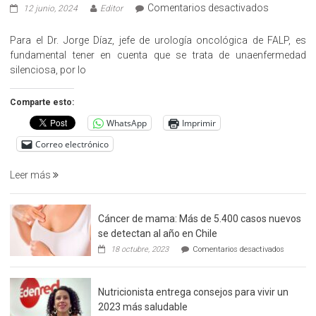
en
Comentarios desactivados
12 junio, 2024
Editor
«Hazte
Cargo»,
Para el Dr. Jorge Díaz, jefe de urología oncológica de FALP, es
promueve
fundamental tener en cuenta que se trata de unaenfermedad
la
silenciosa, por lo
detección
precoz
Comparte esto:
del
WhatsApp
Imprimir
cáncer
de
Correo electrónico
prostata
Leer más
Cáncer de mama: Más de 5.400 casos nuevos
se detectan al año en Chile
en
18 octubre, 2023
Comentarios desactivados
Cáncer
de
mama:
Nutricionista entrega consejos para vivir un
Más
de
2023 más saludable
5.400