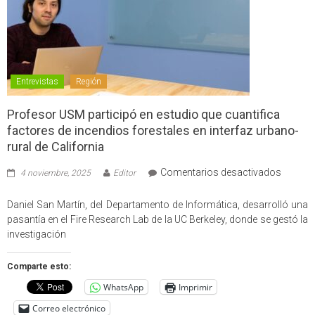
Entrevistas
Región
Profesor USM participó en estudio que cuantifica
factores de incendios forestales en interfaz urbano-
rural de California
en
Comentarios desactivados
4 noviembre, 2025
Editor
Profes
USM
Daniel San Martín, del Departamento de Informática, desarrolló una
partici
pasantía en el Fire Research Lab de la UC Berkeley, donde se gestó la
en
investigación
estudio
que
Comparte esto:
cuantif
WhatsApp
Imprimir
factore
de
Correo electrónico