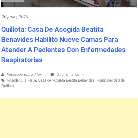
20 junio, 2019
Quillota: Casa De Acogida Beatita
Benavides Habilitó Nueve Camas Para
Atender A Pacientes Con Enfermedades
Respiratorias
Publicado por: Editor
0 comentarios
Alcalde Luis Mella
,
Casa de Acogida Beatita Benavides
,
Municipalidad de
Quillota