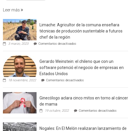
incendi
foresta
Leer más
en
interfaz
Limache: Agricultor de la comuna enseñara
urbano
técnicas de producción sustentable a futuros
rural
chef de la región
de
en
3 marzo, 2023
Comentarios desactivados
Californ
Limache:
Agricultor
de
Gerardo Weinstein: el chileno que con un
la
comuna
software potenció el negocio de empresas en
enseñara
Estados Unidos
técnicas
en
de
18 noviembre, 2022
Comentarios desactivados
Gerardo
producción
Weinstein:
sustentable
el
a
Ginecólogo aclara cinco mitos en torno al cáncer
chileno
futuros
que
chef
de mama
con
de
en
19 octubre, 2022
Comentarios desactivados
un
la
Ginecólog
software
región
aclara
potenció
cinco
el
Nogales: En El Melón realizaran lanzamiento de
mitos
negocio