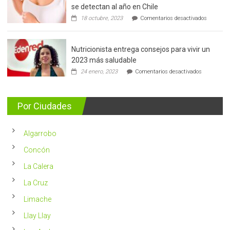
se detectan al año en Chile
en
18 octubre, 2023
Comentarios desactivados
Cáncer
de
mama:
Nutricionista entrega consejos para vivir un
Más
de
2023 más saludable
5.400
en
24 enero, 2023
Comentarios desactivados
casos
Nutricionis
nuevos
entrega
se
consejos
detectan
para
Por Ciudades
al
vivir
año
un
en
2023
Chile
Algarrobo
más
saludable
Concón
La Calera
La Cruz
Limache
Llay Llay