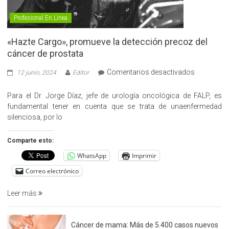
Profesional En Línea
«Hazte Cargo», promueve la detección precoz del
cáncer de prostata
en
Comentarios desactivados
12 junio, 2024
Editor
«Hazte
Cargo»,
Para el Dr. Jorge Díaz, jefe de urología oncológica de FALP, es
promueve
fundamental tener en cuenta que se trata de unaenfermedad
la
silenciosa, por lo
detección
precoz
Comparte esto:
del
WhatsApp
Imprimir
cáncer
de
Correo electrónico
prostata
Leer más
Cáncer de mama: Más de 5.400 casos nuevos