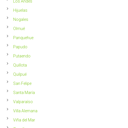
Los Andes
Hijuelas
Nogales
Olmué
Panquehue
Papudo
Putaendo
Quillota
Quilpué
San Felipe
Santa María
Valparaíso
Villa Alemana
Viña del Mar