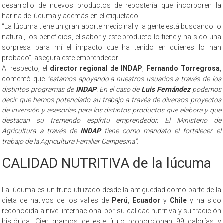
desarrollo de nuevos productos de repostería que incorporen la
harina de lúcuma y además en el etiquetado.
“La lúcuma tiene un gran aporte medicinal y la gente está buscando lo
natural, los beneficios, el sabor y este producto lo tiene y ha sido una
sorpresa para mí el impacto que ha tenido en quienes lo han
probado”, asegura este emprendedor.
Al respecto, el
director regional de INDAP
,
Fernando Torregrosa
,
comentó que
“estamos apoyando a nuestros usuarios a través de los
distintos programas de
INDAP
. En el caso de
Luis Fernández
podemos
decir que hemos potenciado su trabajo a través de diversos proyectos
de inversión y asesorías para los distintos productos que elabora y que
destacan su tremendo espíritu emprendedor. El Ministerio de
Agricultura a través de
INDAP
tiene como mandato el fortalecer el
trabajo de la Agricultura Familiar Campesina”
.
CALIDAD NUTRITIVA de la lúcuma
La lúcuma es un fruto utilizado desde la antigüedad como parte de la
dieta de nativos de los valles de
Perú
,
Ecuador
y
Chile
y ha sido
reconocida a nivel internacional por su calidad nutritiva y su tradición
histórica. Cien gramos de este fruto proporcionan 99 calorías y