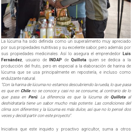
La lúcuma ha sido definida como un superalimento muy apreciado
por sus propiedades nutritivas y su excelente sabor, pero además por
sus propiedades medicinales. Así lo asegura el emprendedor
Luis
Fernández
, usuario de
INDAP
de
Quillota
quien se dedica a la
producción del fruto, pero en especial a la elaboración de harina de
lúcuma que se usa principalmente en repostería, e incluso como
endulzante natural.
“Con la harina de lúcuma no estamos descubriendo la rueda, lo que pasa
es que en
Chile
no se conoce y casi no se consume, al contrario de lo
que pasa en
Perú
. La diferencia es que la lúcuma de
Quillota
al
deshidratarla tiene un sabor mucho más potente. Las condiciones del
clima son diferentes y la lúcuma es más dulce, así que no lo pensé dos
veces y decidí partir con este proyecto”
.
Iniciativa que este inquieto y proactivo agricultor, suma a otros