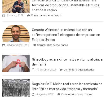
Limache: Agricultor de la comuna enseñara
urbano
técnicas de producción sustentable a futuros
rural
chef de la región
de
en
3 marzo, 2023
Comentarios desactivados
Californ
Limache:
Agricultor
de
Gerardo Weinstein: el chileno que con un
la
comuna
software potenció el negocio de empresas en
enseñara
Estados Unidos
técnicas
en
de
18 noviembre, 2022
Comentarios desactivados
Gerardo
producción
Weinstein:
sustentable
el
a
Ginecólogo aclara cinco mitos en torno al cáncer
chileno
futuros
que
chef
de mama
con
de
en
19 octubre, 2022
Comentarios desactivados
un
la
Ginecólog
software
región
aclara
potenció
cinco
el
Nogales: En El Melón realizaran lanzamiento de
mitos
negocio
en
libro “28 de marzo vida, tragedia y memoria”
de
torno
empresas
en
9 agosto, 2022
Comentarios desactivados
al
en
Nogales:
cáncer
Estados
En
de
Unidos
El