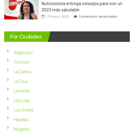
Nutricionista entrega consejos para vivir un
Más
de
2023 más saludable
5.400
en
24 enero, 2023
Comentarios desactivados
casos
Nutricionis
nuevos
entrega
se
consejos
detectan
para
Por Ciudades
al
vivir
año
un
en
2023
Chile
Algarrobo
más
saludable
Concón
La Calera
La Cruz
Limache
Llay Llay
Los Andes
Hijuelas
Nogales