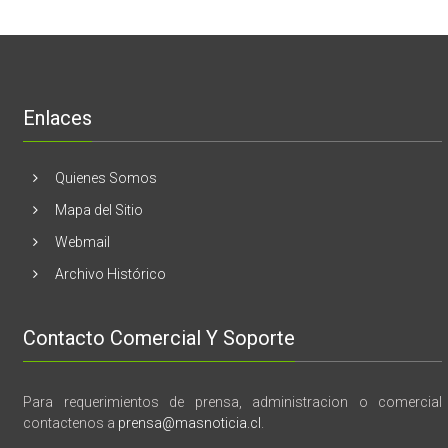
mama
Melón
realizaran
lanzamient
de
libro
“28
de
Enlaces
marzo
vida,
tragedia
y
Quienes Somos
memoria”
Mapa del Sitio
Webmail
Archivo Histórico
Contacto Comercial Y Soporte
Para requerimientos de prensa, administracion o comercial
contactenos a
prensa@masnoticia.cl
.