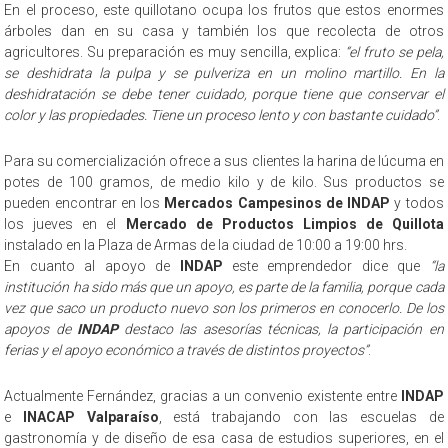
En el proceso, este quillotano ocupa los frutos que estos enormes
árboles dan en su casa y también los que recolecta de otros
agricultores. Su preparación es muy sencilla, explica:
“el fruto se pela,
se deshidrata la pulpa y se pulveriza en un molino martillo. En la
deshidratación se debe tener cuidado, porque tiene que conservar el
color y las propiedades. Tiene un proceso lento y con bastante cuidado”
.
Para su comercialización ofrece a sus clientes la harina de lúcuma en
potes de 100 gramos, de medio kilo y de kilo. Sus productos se
pueden encontrar en los
Mercados Campesinos de INDAP
y todos
los jueves en el
Mercado de Productos Limpios de Quillota
instalado en la Plaza de Armas de la ciudad de 10:00 a 19:00 hrs.
En cuanto al apoyo de
INDAP
este emprendedor dice que
“la
institución ha sido más que un apoyo, es parte de la familia, porque cada
vez que saco un producto nuevo son los primeros en conocerlo. De los
apoyos de
INDAP
destaco las asesorías técnicas, la participación en
ferias y el apoyo económico a través de distintos proyectos”
.
Actualmente Fernández, gracias a un convenio existente entre
INDAP
e
INACAP Valparaíso
, está trabajando con las escuelas de
gastronomía y de diseño de esa casa de estudios superiores, en el