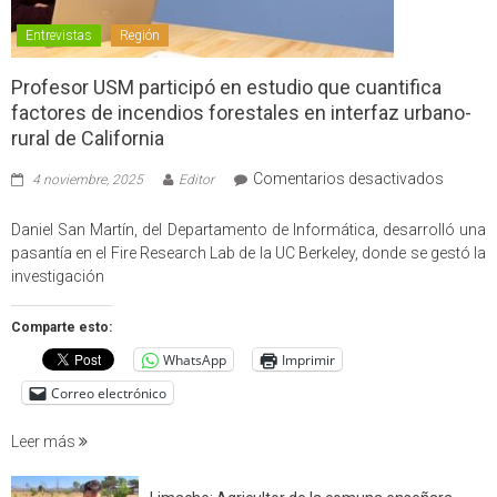
Entrevistas
Región
Profesor USM participó en estudio que cuantifica
factores de incendios forestales en interfaz urbano-
rural de California
en
Comentarios desactivados
4 noviembre, 2025
Editor
Profes
USM
Daniel San Martín, del Departamento de Informática, desarrolló una
partici
pasantía en el Fire Research Lab de la UC Berkeley, donde se gestó la
en
investigación
estudio
que
Comparte esto:
cuantif
WhatsApp
Imprimir
factore
de
Correo electrónico
incendi
foresta
Leer más
en
interfaz