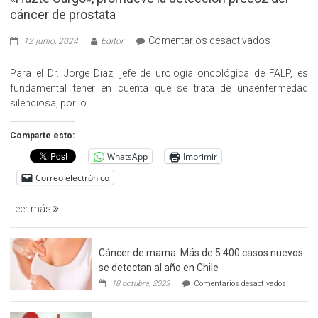
cáncer de prostata
en
Comentarios desactivados
12 junio, 2024
Editor
«Hazte
Cargo»,
Para el Dr. Jorge Díaz, jefe de urología oncológica de FALP, es
promueve
fundamental tener en cuenta que se trata de unaenfermedad
la
silenciosa, por lo
detección
precoz
Comparte esto:
del
WhatsApp
Imprimir
cáncer
de
Correo electrónico
prostata
Leer más
Cáncer de mama: Más de 5.400 casos nuevos
se detectan al año en Chile
en
18 octubre, 2023
Comentarios desactivados
Cáncer
de
mama: