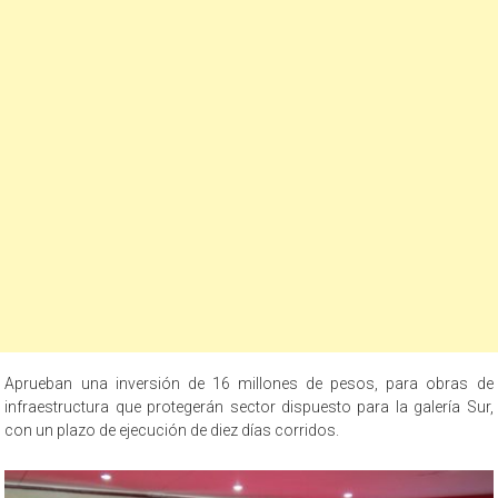
Aprueban una inversión de 16 millones de pesos, para obras de
infraestructura que protegerán sector dispuesto para la galería Sur,
con un plazo de ejecución de diez días corridos.