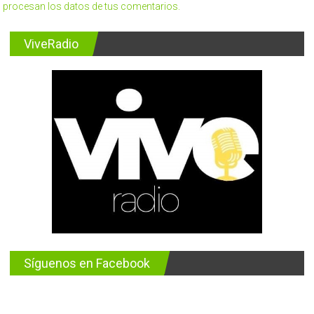
procesan los datos de tus comentarios.
ViveRadio
Síguenos en Facebook