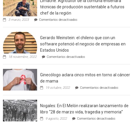
Limache: Agricultor de la comuna enseñara
urbano
técnicas de producción sustentable a futuros
rural
chef de la región
de
en
3 marzo, 2023
Comentarios desactivados
Californ
Limache:
Agricultor
de
Gerardo Weinstein: el chileno que con un
la
comuna
software potenció el negocio de empresas en
enseñara
Estados Unidos
técnicas
en
de
18 noviembre, 2022
Comentarios desactivados
Gerardo
producción
Weinstein:
sustentable
el
a
Ginecólogo aclara cinco mitos en torno al cáncer
chileno
futuros
que
chef
de mama
con
de
en
19 octubre, 2022
Comentarios desactivados
un
la
Ginecólog
software
región
aclara
potenció
cinco
el
Nogales: En El Melón realizaran lanzamiento de
mitos
negocio
en
libro “28 de marzo vida, tragedia y memoria”
de
torno
empresas
en
9 agosto, 2022
Comentarios desactivados
al
en
Nogales:
cáncer
Estados
En
de
Unidos
El