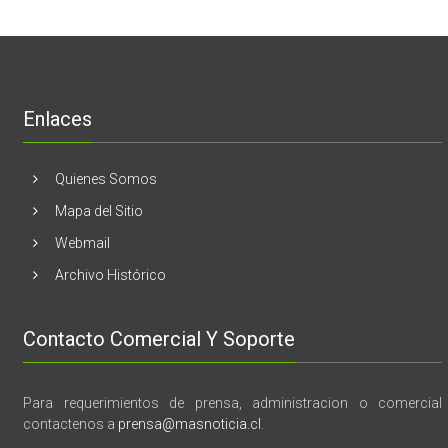
mama
Melón
realizaran
lanzamient
de
libro
“28
de
Enlaces
marzo
vida,
tragedia
y
Quienes Somos
memoria”
Mapa del Sitio
Webmail
Archivo Histórico
Contacto Comercial Y Soporte
Para requerimientos de prensa, administracion o comercial
contactenos a
prensa@masnoticia.cl
.