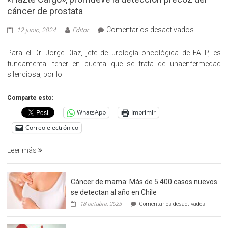
cáncer de prostata
en
Comentarios desactivados
12 junio, 2024
Editor
«Hazte
Cargo»,
Para el Dr. Jorge Díaz, jefe de urología oncológica de FALP, es
promueve
fundamental tener en cuenta que se trata de unaenfermedad
la
silenciosa, por lo
detección
precoz
Comparte esto:
del
WhatsApp
Imprimir
cáncer
de
Correo electrónico
prostata
Leer más
Cáncer de mama: Más de 5.400 casos nuevos
se detectan al año en Chile
en
18 octubre, 2023
Comentarios desactivados
Cáncer
de
mama: