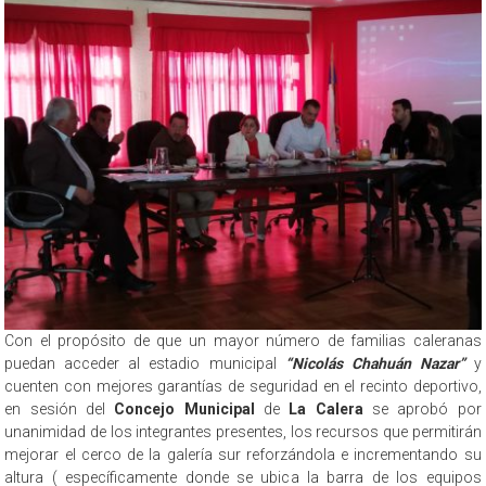
Con el propósito de que un mayor número de familias caleranas
puedan acceder al estadio municipal
“Nicolás Chahuán Nazar”
y
cuenten con mejores garantías de seguridad en el recinto deportivo,
en sesión del
Concejo Municipal
de
La Calera
se aprobó por
unanimidad de los integrantes presentes, los recursos que permitirán
mejorar el cerco de la galería sur reforzándola e incrementando su
altura ( específicamente donde se ubica la barra de los equipos