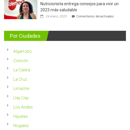
Nutricionista entrega consejos para vivir un
Más
de
2023 más saludable
5.400
en
24 enero, 2023
Comentarios desactivados
casos
Nutricionis
nuevos
entrega
se
consejos
detectan
para
Por Ciudades
al
vivir
año
un
en
2023
Chile
Algarrobo
más
saludable
Concón
La Calera
La Cruz
Limache
Llay Llay
Los Andes
Hijuelas
Nogales