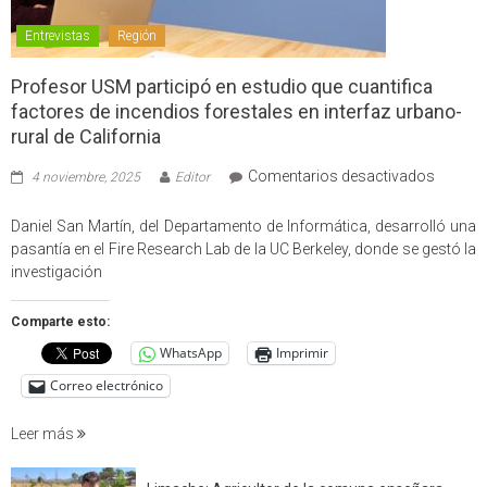
Entrevistas
Región
Profesor USM participó en estudio que cuantifica
factores de incendios forestales en interfaz urbano-
rural de California
en
Comentarios desactivados
4 noviembre, 2025
Editor
Profes
USM
Daniel San Martín, del Departamento de Informática, desarrolló una
partici
pasantía en el Fire Research Lab de la UC Berkeley, donde se gestó la
en
investigación
estudio
que
Comparte esto:
cuantif
WhatsApp
Imprimir
factore
de
Correo electrónico
incendi
foresta
Leer más
en
interfaz