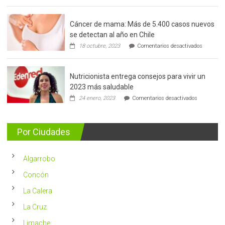
Cáncer de mama: Más de 5.400 casos nuevos
se detectan al año en Chile
en
18 octubre, 2023
Comentarios desactivados
Cáncer
de
mama:
Nutricionista entrega consejos para vivir un
Más
de
2023 más saludable
5.400
en
24 enero, 2023
Comentarios desactivados
casos
Nutricionis
nuevos
entrega
se
consejos
detectan
para
Por Ciudades
al
vivir
año
un
en
2023
Chile
Algarrobo
más
saludable
Concón
La Calera
La Cruz
Limache