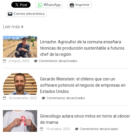
WhatsApp
Imprimir
factore
de
Correo electrónico
incendi
foresta
Leer más
en
interfaz
Limache: Agricultor de la comuna enseñara
urbano
técnicas de producción sustentable a futuros
rural
chef de la región
de
en
3 marzo, 2023
Comentarios desactivados
Californ
Limache:
Agricultor
de
Gerardo Weinstein: el chileno que con un
la
comuna
software potenció el negocio de empresas en
enseñara
Estados Unidos
técnicas
en
de
18 noviembre, 2022
Comentarios desactivados
Gerardo
producción
Weinstein:
sustentable
el
a
Ginecólogo aclara cinco mitos en torno al cáncer
chileno
futuros
que
chef
de mama
con
de
en
19 octubre, 2022
Comentarios desactivados
un
la
Ginecólog