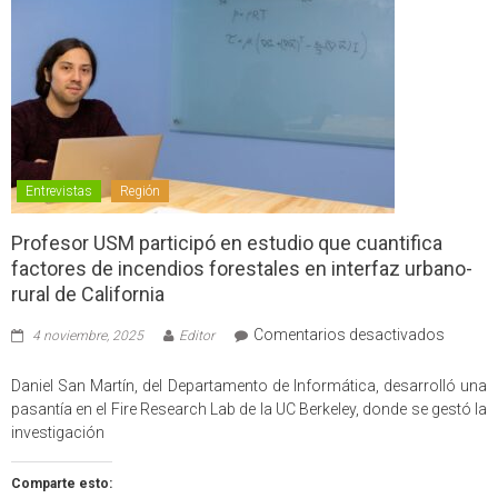
Entrevistas
Región
Profesor USM participó en estudio que cuantifica
factores de incendios forestales en interfaz urbano-
rural de California
en
Comentarios desactivados
4 noviembre, 2025
Editor
Profes
USM
Daniel San Martín, del Departamento de Informática, desarrolló una
partici
pasantía en el Fire Research Lab de la UC Berkeley, donde se gestó la
en
investigación
estudio
que
Comparte esto:
cuantif