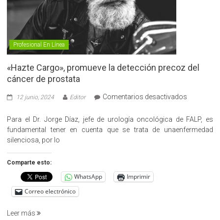
Profesional En Línea
«Hazte Cargo», promueve la detección precoz del
cáncer de prostata
en
Comentarios desactivados
12 junio, 2024
Editor
«Hazte
Cargo»,
Para el Dr. Jorge Díaz, jefe de urología oncológica de FALP, es
promueve
fundamental tener en cuenta que se trata de unaenfermedad
la
silenciosa, por lo
detección
precoz
Comparte esto:
del
WhatsApp
Imprimir
cáncer
de
Correo electrónico
prostata
Leer más