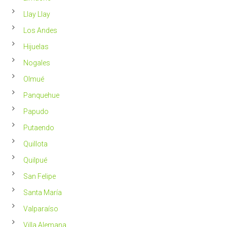
Llay Llay
Los Andes
Hijuelas
Nogales
Olmué
Panquehue
Papudo
Putaendo
Quillota
Quilpué
San Felipe
Santa María
Valparaíso
Villa Alemana