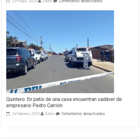
en
29 mayo, 2023
Editor
Comentarios desactivados
Quillota:
Detienen
a
joven
asaltante
de
locales
comerciales
Quintero: En patio de una casa encuentran cadáver de
empresario Pedro Carrión
en
24 febrero, 2022
Editor
Comentarios desactivados
Quintero:
En
patio
de