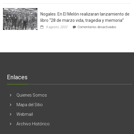
software
región
aclara
potenció
cinco
el
Nogales: En El Melón realizaran lanzamiento de
mitos
negocio
en
libro “28 de marzo vida, tragedia y memoria”
de
torno
empresas
en
9 agosto, 2022
Comentarios desactivados
al
en
Nogales:
cáncer
Estados
En
de
Unidos
El
mama
Melón
realizaran
lanzamient
de
libro
“28
de
Enlaces
marzo
vida,
tragedia
y
Quienes Somos
memoria”
Mapa del Sitio
Webmail
Archivo Histórico