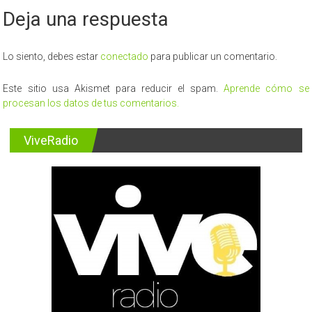
una
Deja una respuesta
casa
encuentran
cadáver
de
Lo siento, debes estar
conectado
para publicar un comentario.
empresario
Pedro
Este sitio usa Akismet para reducir el spam.
Aprende cómo se
Carrión
procesan los datos de tus comentarios.
ViveRadio