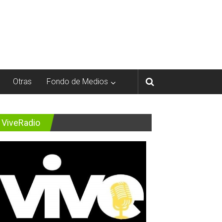
Otras
Fondo de Medios
ViveRadio