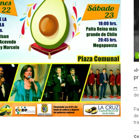
«H
pr
de
Pa
de
tr
Co