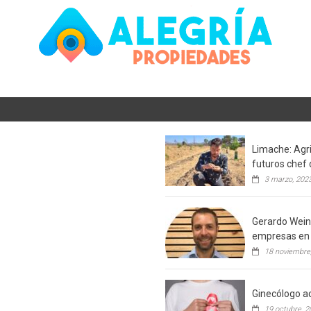
Limache: Agri
futuros chef 
3 marzo, 202
Gerardo Weins
empresas en 
18 noviembre
Ginecólogo ac
19 octubre, 2