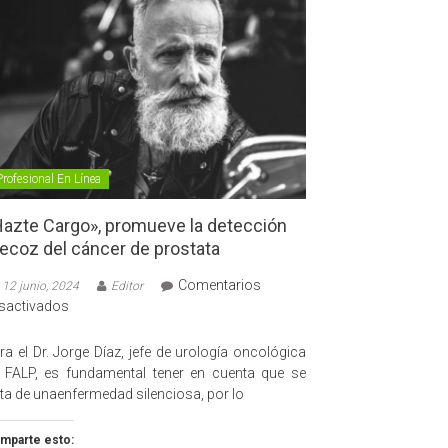
Profesional En Línea
azte Cargo», promueve la detección
ecoz del cáncer de prostata
Comentarios
12 junio, 2024
Editor
en
sactivados
«Hazte
Cargo»,
ra el Dr. Jorge Díaz, jefe de urología oncológica
promueve
 FALP, es fundamental tener en cuenta que se
la
ata de unaenfermedad silenciosa, por lo
detección
precoz
mparte esto: