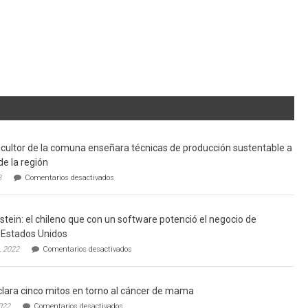
cultor de la comuna enseñara técnicas de producción sustentable a
de la región
en
3
Comentarios desactivados
Limache:
Agricultor
de
tein: el chileno que con un software potenció el negocio de
la
comuna
Estados Unidos
enseñara
en
, 2022
Comentarios desactivados
técnicas
Gerardo
de
Weinstein:
producción
el
sustentable
lara cinco mitos en torno al cáncer de mama
chileno
a
que
en
022
Comentarios desactivados
futuros