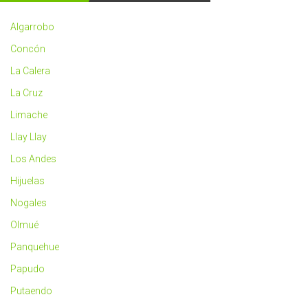
2023
más
Algarrobo
saludable
Concón
La Calera
La Cruz
Limache
Llay Llay
Los Andes
Hijuelas
Nogales
Olmué
Panquehue
Papudo
Putaendo