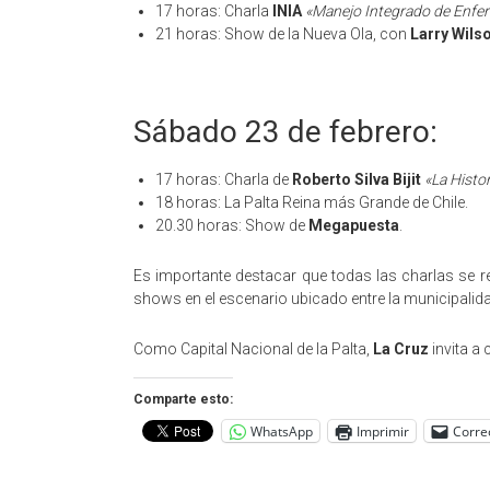
17 horas: Charla
INIA
«Manejo Integrado de Enfer
21 horas: Show de la Nueva Ola, con
Larry Wils
Sábado 23 de febrero:
17 horas: Charla de
Roberto Silva Bijit
«La Histor
18 horas: La Palta Reina más Grande de Chile.
20.30 horas: Show de
Megapuesta
.
Es importante destacar que todas las charlas se rea
shows en el escenario ubicado entre la municipalid
Como Capital Nacional de la Palta,
La Cruz
invita a 
Comparte esto:
WhatsApp
Imprimir
Corre