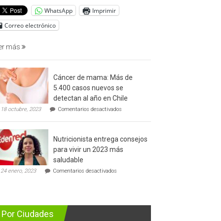
del
WhatsApp
Imprimir
cáncer
de
Correo electrónico
prostata
er más
Cáncer de mama: Más de
5.400 casos nuevos se
detectan al año en Chile
en
18 octubre, 2023
Comentarios desactivados
Cáncer
de
mama:
Nutricionista entrega consejos
Más
de
para vivir un 2023 más
5.400
saludable
casos
en
nuevos
24 enero, 2023
Comentarios desactivados
Nutricionista
se
entrega
detectan
consejos
al
para
año
vivir
en
Por Ciudades
un
Chile