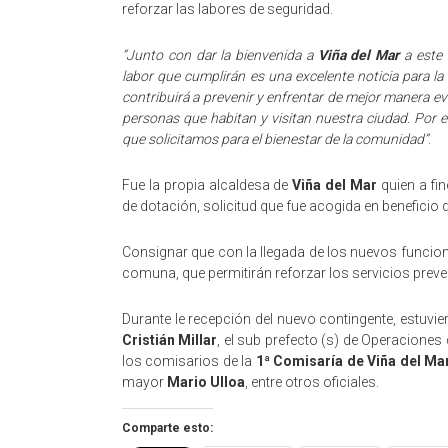
reforzar las labores de seguridad.
“Junto con dar la bienvenida a
Viña del Mar
a este 
labor que cumplirán es una excelente noticia para la
contribuirá a prevenir y enfrentar de mejor manera ev
personas que habitan y visitan nuestra ciudad. Por e
que solicitamos para el bienestar de la comunidad”
.
Fue la propia alcaldesa de
Viña del Mar
quien a fi
de dotación, solicitud que fue acogida en beneficio 
Consignar que con la llegada de los nuevos funcion
comuna, que permitirán reforzar los servicios prev
Durante le recepción del nuevo contingente, estuvie
Cristián Millar
, el sub prefecto (s) de Operaciones 
los comisarios de la
1ª Comisaría de Viña del Ma
mayor
Mario Ulloa
, entre otros oficiales.
Comparte esto: