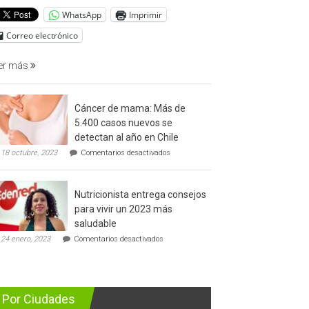
del
WhatsApp
Imprimir
cáncer
de
Correo electrónico
prostata
er más
Cáncer de mama: Más de
5.400 casos nuevos se
detectan al año en Chile
en
18 octubre, 2023
Comentarios desactivados
Cáncer
de
mama:
Nutricionista entrega consejos
Más
de
para vivir un 2023 más
5.400
saludable
casos
en
nuevos
24 enero, 2023
Comentarios desactivados
Nutricionista
se
entrega
detectan
consejos
al
para
año
vivir
en
Por Ciudades
un
Chile