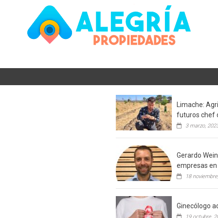
Limache: Agri
futuros chef 
3 marzo, 202
Gerardo Weins
empresas en 
18 noviembre
Ginecólogo ac
19 octubre, 2