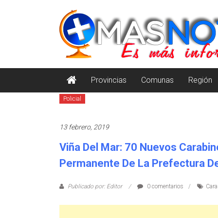
Saltar
masnoticia.cl
al
contenido
Es
Más
Información
Provincias
Comunas
Región
Policial
13 febrero, 2019
Viña Del Mar: 70 Nuevos Carabi
Permanente De La Prefectura De
Publicado por: Editor
0 comentarios
Cara