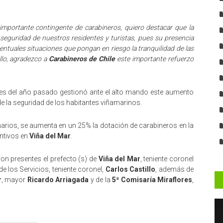
importante contingente de carabineros, quiero destacar que la
 seguridad de nuestros residentes y turistas, pues su presencia
entuales situaciones que pongan en riesgo la tranquilidad de las
llo, agradezco a
Carabineros de Chile
este importante refuerzo
nes del año pasado gestionó ante el alto mando este aumento
de la seguridad de los habitantes viñamarinos.
arios, se aumenta en un 25% la dotación de carabineros en la
entivos en
Viña del Mar
.
ron presentes el prefecto (s) de
Viña del Mar
, teniente coronel
de los Servicios, teniente coronel,
Carlos Castillo
, además de
r
, mayor
Ricardo Arriagada
y de la
5ª Comisaría Miraflores
,