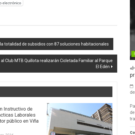
o electrónico
a totalidad de subsidios con 87 soluciones habitacionales
 al Club MTB Quillota realizarán Cicletada Familiar al Parque
El Edén
«H
pr
de
Pa
n Instructivo de
de
cticas Laborales
tr
tor público en Viña
Co