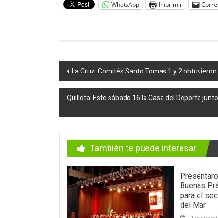
WhatsApp
Imprimir
Corre
Navegación
La Cruz: Comités Santo Tomas 1 y 2 obtuvieron l
de
Quillota: Este sábado 16 la Casa del Deporte junto
entradas
También te puede interesar
Presentaro
Buenas Prá
para el sec
del Mar