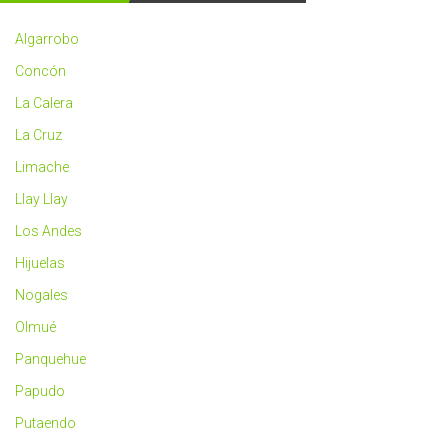
2023
más
Algarrobo
saludable
Concón
La Calera
La Cruz
Limache
Llay Llay
Los Andes
Hijuelas
Nogales
Olmué
Panquehue
Papudo
Putaendo