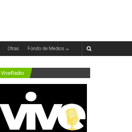
Otras
Fondo de Medios
ViveRadio