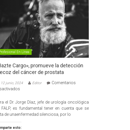
Profesional En Línea
azte Cargo», promueve la detección
ecoz del cáncer de prostata
Comentarios
12 junio, 2024
Editor
en
sactivados
«Hazte
Cargo»,
ra el Dr. Jorge Díaz, jefe de urología oncológica
promueve
 FALP, es fundamental tener en cuenta que se
la
ata de unaenfermedad silenciosa, por lo
detección
precoz
mparte esto: