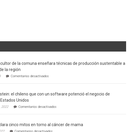
cultor de la comuna enseñara técnicas de producción sustentable a
de la región
en
3
Comentarios desactivados
Limache:
Agricultor
de
tein: el chileno que con un software potenció el negocio de
la
comuna
Estados Unidos
enseñara
en
, 2022
Comentarios desactivados
técnicas
Gerardo
de
Weinstein:
producción
el
sustentable
lara cinco mitos en torno al cáncer de mama
chileno
a
que
en
022
Comentarios desactivados
futuros