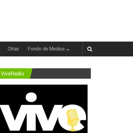
Otras
Fondo de Medios
ViveRadio