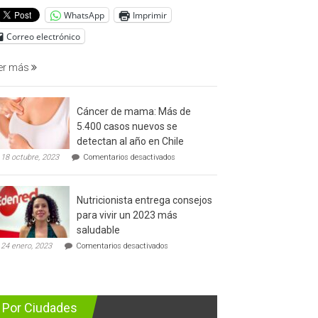
del
WhatsApp
Imprimir
cáncer
de
Correo electrónico
prostata
er más
Cáncer de mama: Más de
5.400 casos nuevos se
detectan al año en Chile
en
18 octubre, 2023
Comentarios desactivados
Cáncer
de
mama:
Nutricionista entrega consejos
Más
de
para vivir un 2023 más
5.400
saludable
casos
en
nuevos
24 enero, 2023
Comentarios desactivados
Nutricionista
se
entrega
detectan
consejos
al
para
año
vivir
en
Por Ciudades
un
Chile