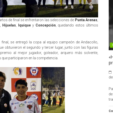
rtos de final se enfrentaron las selecciones de
Punta Arenas
,
o
,
Hijuelas
,
Iquique
y
Concepción
, quedando estos últimos
 final, se entregó la copa al equipo campeón de Andacollo,
 obtuvieron el segundo y tercer lugar, junto con las figuras
remio al mejor jugador, goleador, arquero más solvente,
«H
s que participaron en la competencia.
pr
de
Pa
de
tr
Co