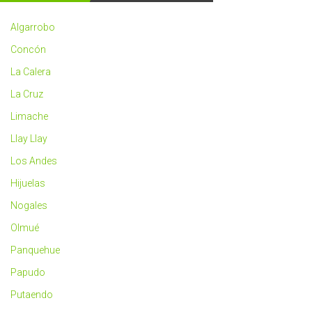
2023
más
Algarrobo
saludable
Concón
La Calera
La Cruz
Limache
Llay Llay
Los Andes
Hijuelas
Nogales
Olmué
Panquehue
Papudo
Putaendo