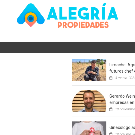
Limache: Agri
futuros chef 
3 marzo, 202
Gerardo Weins
empresas en 
18 noviembre
Ginecólogo ac
19 octubre, 2