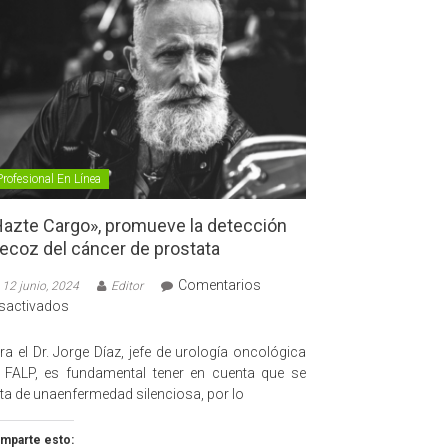
Profesional En Línea
azte Cargo», promueve la detección
ecoz del cáncer de prostata
Comentarios
12 junio, 2024
Editor
en
sactivados
«Hazte
Cargo»,
ra el Dr. Jorge Díaz, jefe de urología oncológica
promueve
 FALP, es fundamental tener en cuenta que se
la
ata de unaenfermedad silenciosa, por lo
detección
precoz
mparte esto: