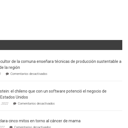
cultor de la comuna enseñara técnicas de producción sustentable a
de la región
en
3
Comentarios desactivados
Limache:
Agricultor
de
tein: el chileno que con un software potenció el negocio de
la
comuna
Estados Unidos
enseñara
en
, 2022
Comentarios desactivados
técnicas
Gerardo
de
Weinstein:
producción
el
sustentable
lara cinco mitos en torno al cáncer de mama
chileno
a
que
en
022
Comentarios desactivados
futuros