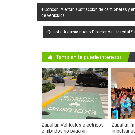
Navegación
Concón: Alertan sustracción de camionetas y en
de vehículos
de
entradas
Quillota: Asumió nuevo Director del Hospital Sa
También te puede interesar
Zapallar: Vehículos eléctricos
Zapallar: I
e híbridos no pagaran
impulsar u