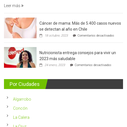
Leer más
Cáncer de mama: Más de 5.400 casos nuevos
se detectan al año en Chile
en
18 octubre, 2023
Comentarios desactivados
Cáncer
de
mama:
Nutricionista entrega consejos para vivir un
Más
de
2023 más saludable
5.400
en
24 enero, 2023
Comentarios desactivados
casos
Nutricionis
nuevos
entrega
se
consejos
detectan
para
Por Ciudades
al
vivir
año
un
en
2023
Chile
Algarrobo
más
saludable
Concón
La Calera
La Cruz