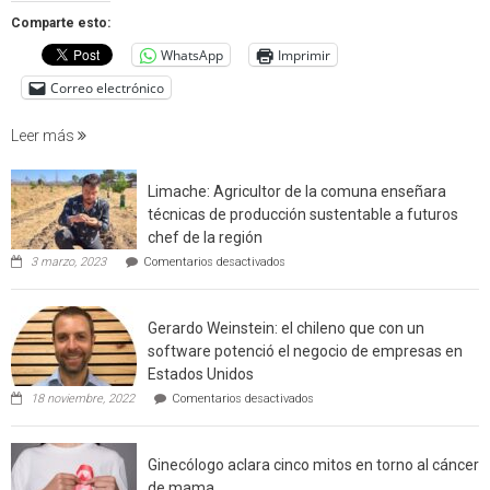
que
Comparte esto:
cuantif
WhatsApp
Imprimir
factore
de
Correo electrónico
incendi
foresta
Leer más
en
interfaz
Limache: Agricultor de la comuna enseñara
urbano
técnicas de producción sustentable a futuros
rural
chef de la región
de
en
3 marzo, 2023
Comentarios desactivados
Californ
Limache:
Agricultor
de
Gerardo Weinstein: el chileno que con un
la
comuna
software potenció el negocio de empresas en
enseñara
Estados Unidos
técnicas
en
de
18 noviembre, 2022
Comentarios desactivados
Gerardo
producción
Weinstein:
sustentable
el
a
Ginecólogo aclara cinco mitos en torno al cáncer
chileno
futuros
que
chef
de mama