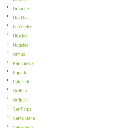
Limache
Llay Llay
Los Andes
Hijuelas
Nogales
Olmué
Panquehue
Papudo
Putaendo
Quillota
Quilpué
San Felipe
Santa María
Valparaíso