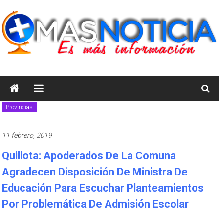
Saltar
al
contenido
masnoticia.cl
Es
Más
Provincias
Información
11 febrero, 2019
Quillota: Apoderados De La Comuna
Agradecen Disposición De Ministra De
Educación Para Escuchar Planteamientos
Por Problemática De Admisión Escolar