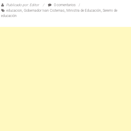
Publicado por: Editor
0 comentarios
educacion
,
Gobernador Ivan Cisternas
,
Ministra de Educación
,
Seremi de
educación