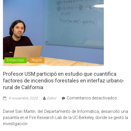
Entrevistas
Región
Profesor USM participó en estudio que cuantifica
factores de incendios forestales en interfaz urbano-
rural de California
en
Comentarios desactivados
4 noviembre, 2025
Editor
Profes
USM
Daniel San Martín, del Departamento de Informática, desarrolló una
partici
pasantía en el Fire Research Lab de la UC Berkeley, donde se gestó la
en
investigación
estudio