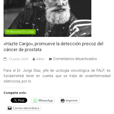
Profesional En Línea
«Hazte Cargo», promueve la detección precoz del
cáncer de prostata
en
Comentarios desactivados
12 junio, 2024
Editor
«Hazte
Cargo»,
Para el Dr. Jorge Díaz, jefe de urología oncológica de FALP, es
promueve
fundamental tener en cuenta que se trata de unaenfermedad
la
silenciosa, por lo
detección
precoz
Comparte esto:
del
WhatsApp
Imprimir
cáncer
de
Correo electrónico
prostata