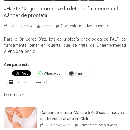
«Hazte Cargo», promueve la detección precoz del
cáncer de prostata
en
Comentarios desactivados
12 junio, 2024
Editor
«Hazte
Cargo»,
Para el Dr. Jorge Díaz, jefe de urología oncológica de FALP, es
promueve
fundamental tener en cuenta que se trata de unaenfermedad
la
silenciosa, por lo
detección
precoz
Comparte esto:
del
WhatsApp
Imprimir
cáncer
de
Correo electrónico
prostata
Leer más
Cáncer de mama: Más de 5.400 casos nuevos
se detectan al año en Chile
en
18 octubre, 2023
Comentarios desactivados
Cáncer