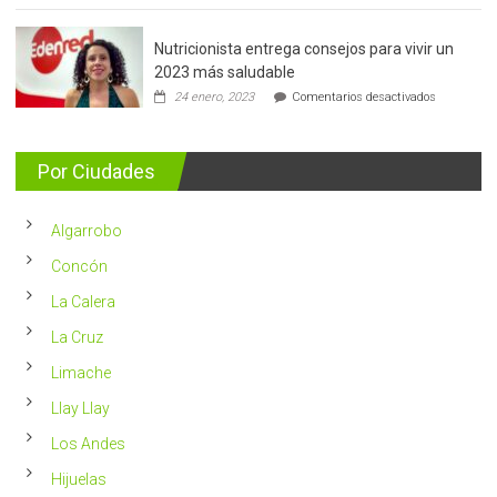
de
mama:
Nutricionista entrega consejos para vivir un
Más
de
2023 más saludable
5.400
en
24 enero, 2023
Comentarios desactivados
casos
Nutricionis
nuevos
entrega
se
consejos
detectan
para
Por Ciudades
al
vivir
año
un
en
2023
Chile
Algarrobo
más
saludable
Concón
La Calera
La Cruz
Limache
Llay Llay
Los Andes
Hijuelas