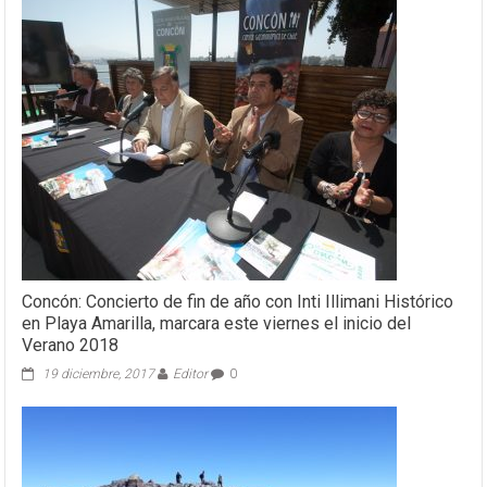
Carroza»
llega
gratis
al
Anfiteatro
El
Patagual
de
Olmué
Concón: Concierto de fin de año con Inti Illimani Histórico
en Playa Amarilla, marcara este viernes el inicio del
Verano 2018
19 diciembre, 2017
Editor
0