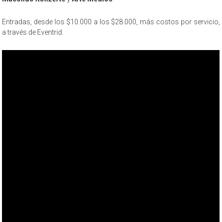
Entradas, desde los $10.000 a los $28.000, más costos por servicio,
a través de Eventrid.