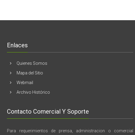
cáncer
Estados
En
de
Unidos
El
mama
Melón
realizaran
lanzamient
de
libro
“28
de
Enlaces
marzo
vida,
tragedia
y
Quienes Somos
memoria”
Mapa del Sitio
Webmail
Archivo Histórico
Contacto Comercial Y Soporte
Para requerimientos de prensa, administracion o comercial