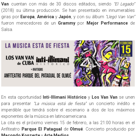
Van
cuentan con más de 30 discos editados, siendo
“El Legado”
(2018) su última producción. Se han presentado en innumerables
giras por
Europa
,
América
y
Japón
, y con su álbum
“Llegó Van Van”
fueron merecedores de un
Grammy
por
Mejor Performance
de
Salsa.
En esta oportunidad
Inti-Illimani Histórico
y
Los Van Van
se unen
para presentar
“La música está de fiesta”
un concierto inédito e
imperdible que tendrá sobre el escenario a dos de los máximos
exponentes de la música en latinoamericana.
La cita es el próximo viernes 15 de febrero, a las 21:00 horas en el
Anfiteatro
Parque El Patagual
de
Olmué
. Concierto producido por
Macondo Konzerte
y
Arte Medios
.