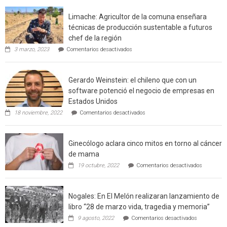
interfaz
Limache: Agricultor de la comuna enseñara
urbano
técnicas de producción sustentable a futuros
rural
chef de la región
de
en
3 marzo, 2023
Comentarios desactivados
Californ
Limache:
Agricultor
de
Gerardo Weinstein: el chileno que con un
la
comuna
software potenció el negocio de empresas en
enseñara
Estados Unidos
técnicas
en
de
18 noviembre, 2022
Comentarios desactivados
Gerardo
producción
Weinstein:
sustentable
el
a
Ginecólogo aclara cinco mitos en torno al cáncer
chileno
futuros
que
chef
de mama
con
de
en
19 octubre, 2022
Comentarios desactivados
un
la
Ginecólog
software
región
aclara
potenció
cinco
el
Nogales: En El Melón realizaran lanzamiento de
mitos
negocio
en
libro “28 de marzo vida, tragedia y memoria”
de
torno
empresas
en
9 agosto, 2022
Comentarios desactivados
al
en
Nogales: