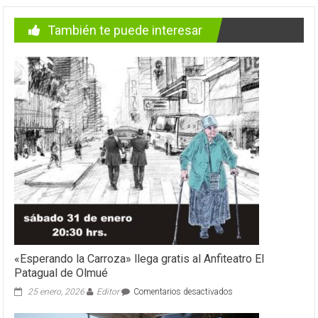
También te puede interesar
«Esperando la Carroza» llega gratis al Anfiteatro El
Patagual de Olmué
en
25 enero, 2026
Editor
Comentarios desactivados
«Esperando
la