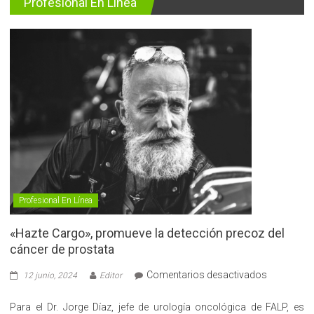
Profesional En Línea
Profesional En Línea
«Hazte Cargo», promueve la detección precoz del
cáncer de prostata
en
Comentarios desactivados
12 junio, 2024
Editor
«Hazte
Cargo»,
Para el Dr. Jorge Díaz, jefe de urología oncológica de FALP, es