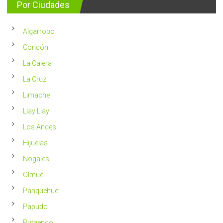
para
Por Ciudades
al
vivir
año
un
en
2023
Chile
Algarrobo
más
saludable
Concón
La Calera
La Cruz
Limache
Llay Llay
Los Andes
Hijuelas
Nogales
Olmué
Panquehue
Papudo
Putaendo