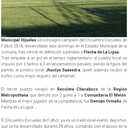
Municipal Hijuelas
se consagró campeón del Encuentro Escuelas de
Fútbol 2018, desarrollado este domingo en el Estadio Municipal de la
comuna, tras vencer en definición a penales a
Flecha de La Ligua
.
Tras empatar a un gol en el tiempo reglamentario, el cuadro local se
impuso por 3 tantos a 0 en lanzamientos penales, siendo la figura del
partido el portero local,
Jhastyn Saavedra
, quien además recibió el
trofeo como mejor arquero del certamen.
El tercer puesto recayó en
Recoleta Chacabuco
de la
Región
Metropolitana
que derrotó por 2 goles a 1 a
Comunitaria El Melón
.
Mientras el mejor jugador de la competencia, fue
Demian Ormeño
de
Fecha de La Ligua.
El Encuentro Escuelas de Fútbol, ya es un tradicional evento deportivo
que se ha desarrollado durante 28 años, contando con el apoyo de la