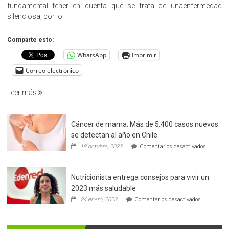
promueve
fundamental tener en cuenta que se trata de unaenfermedad
la
silenciosa, por lo
detección
precoz
Comparte esto:
del
WhatsApp
Imprimir
cáncer
de
Correo electrónico
prostata
Leer más
Cáncer de mama: Más de 5.400 casos nuevos
se detectan al año en Chile
en
18 octubre, 2023
Comentarios desactivados
Cáncer
de
mama:
Nutricionista entrega consejos para vivir un
Más
de
2023 más saludable
5.400
en
24 enero, 2023
Comentarios desactivados
casos
Nutricionis
nuevos
entrega
se
consejos
detectan