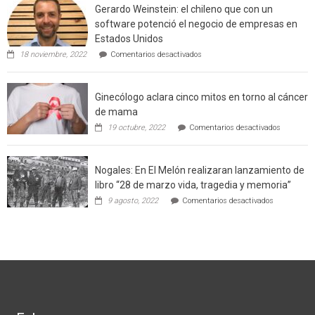
Gerardo Weinstein: el chileno que con un
la
comuna
software potenció el negocio de empresas en
enseñara
Estados Unidos
técnicas
en
de
18 noviembre, 2022
Comentarios desactivados
Gerardo
producción
Weinstein:
sustentable
el
a
Ginecólogo aclara cinco mitos en torno al cáncer
chileno
futuros
que
chef
de mama
con
de
en
19 octubre, 2022
Comentarios desactivados
un
la
Ginecólog
software
región
aclara
potenció
cinco
el
Nogales: En El Melón realizaran lanzamiento de
mitos
negocio
en
libro “28 de marzo vida, tragedia y memoria”
de
torno
empresas
en
9 agosto, 2022
Comentarios desactivados
al
en
Nogales:
cáncer
Estados
En
de
Unidos
El
mama
Melón
realizaran
lanzamient
de
libro
“28
de