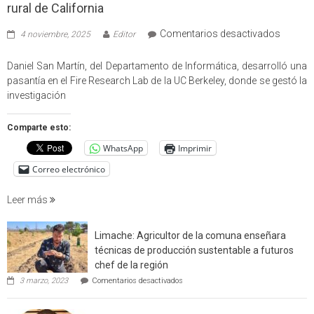
rural de California
en
Comentarios desactivados
4 noviembre, 2025
Editor
Profes
USM
Daniel San Martín, del Departamento de Informática, desarrolló una
partici
pasantía en el Fire Research Lab de la UC Berkeley, donde se gestó la
en
investigación
estudio
que
Comparte esto:
cuantif
WhatsApp
Imprimir
factore
de
Correo electrónico
incendi
foresta
Leer más
en
interfaz
Limache: Agricultor de la comuna enseñara
urbano
técnicas de producción sustentable a futuros
rural
chef de la región
de
en
3 marzo, 2023
Comentarios desactivados
Californ
Limache:
Agricultor
de