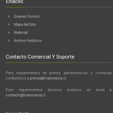
Enlaces
marzo
vida,
tragedia
y
Quienes Somos
memoria”
Mapa del Sitio
Webmail
Archivo Histórico
Contacto Comercial Y Soporte
Para requerimientos de prensa, administracion o comercial
contactenos a
prensa@masnoticia.cl
.
Para requerimientos tecnicos envíenos un email a
contacto@masnoticia.cl
.