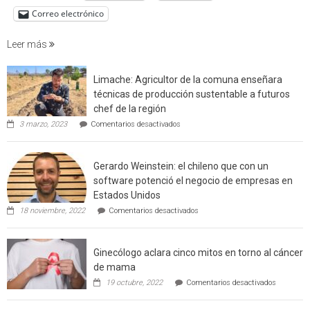
de
Correo electrónico
incendi
foresta
Leer más
en
interfaz
Limache: Agricultor de la comuna enseñara
urbano
técnicas de producción sustentable a futuros
rural
chef de la región
de
en
3 marzo, 2023
Comentarios desactivados
Californ
Limache:
Agricultor
de
Gerardo Weinstein: el chileno que con un
la
comuna
software potenció el negocio de empresas en
enseñara
Estados Unidos
técnicas
en
de
18 noviembre, 2022
Comentarios desactivados
Gerardo
producción
Weinstein:
sustentable
el
a
Ginecólogo aclara cinco mitos en torno al cáncer
chileno
futuros
que
chef
de mama
con
de
en
19 octubre, 2022
Comentarios desactivados
un
la
Ginecólog
software
región
aclara
potenció