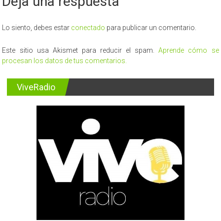
Deja una respuesta
el
mes
de
Lo siento, debes estar
conectado
para publicar un comentario.
la
Concientización
Este sitio usa Akismet para reducir el spam.
Aprende cómo se
sobre
procesan los datos de tus comentarios.
el
Autismo
ViveRadio