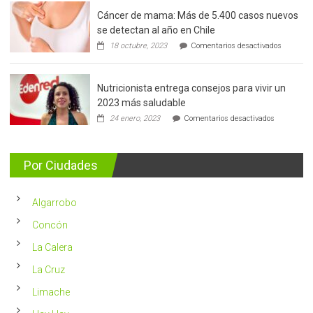
Cáncer de mama: Más de 5.400 casos nuevos
se detectan al año en Chile
en
18 octubre, 2023
Comentarios desactivados
Cáncer
de
mama:
Nutricionista entrega consejos para vivir un
Más
de
2023 más saludable
5.400
en
24 enero, 2023
Comentarios desactivados
casos
Nutricionis
nuevos
entrega
se
consejos
detectan
para
Por Ciudades
al
vivir
año
un
en
2023
Chile
Algarrobo
más
saludable
Concón
La Calera
La Cruz
Limache