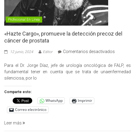
Profesional En Línea
«Hazte Cargo», promueve la detección precoz del
cáncer de prostata
en
Comentarios desactivados
12 junio, 2024
Editor
«Hazte
Cargo»,
Para el Dr. Jorge Díaz, jefe de urología oncológica de FALP, es
promueve
fundamental tener en cuenta que se trata de unaenfermedad
la
silenciosa, por lo
detección
precoz
Comparte esto:
del
WhatsApp
Imprimir
cáncer
de
Correo electrónico
prostata
Leer más