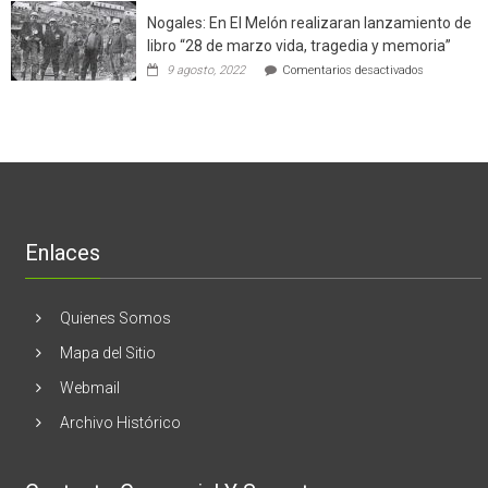
cinco
el
Nogales: En El Melón realizaran lanzamiento de
mitos
negocio
en
libro “28 de marzo vida, tragedia y memoria”
de
torno
empresas
en
9 agosto, 2022
Comentarios desactivados
al
en
Nogales:
cáncer
Estados
En
de
Unidos
El
mama
Melón
realizaran
lanzamient
de
libro
“28
de
Enlaces
marzo
vida,
tragedia
y
Quienes Somos
memoria”
Mapa del Sitio
Webmail
Archivo Histórico