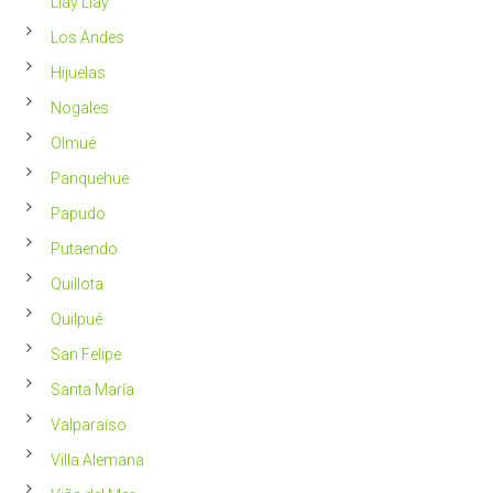
Llay Llay
Los Andes
Hijuelas
Nogales
Olmué
Panquehue
Papudo
Putaendo
Quillota
Quilpué
San Felipe
Santa María
Valparaíso
Villa Alemana