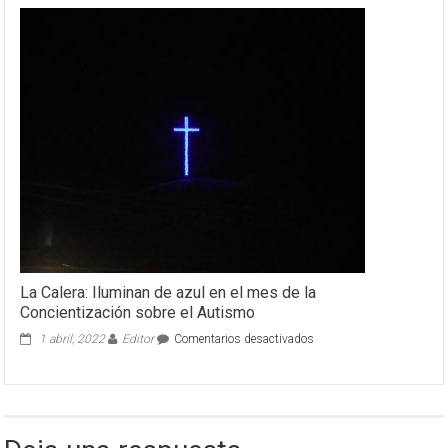
La Calera: Iluminan de azul en el mes de la
Concientización sobre el Autismo
en
1 abril, 2022
Editor
Comentarios desactivados
La
Calera:
Iluminan
de
azul
en