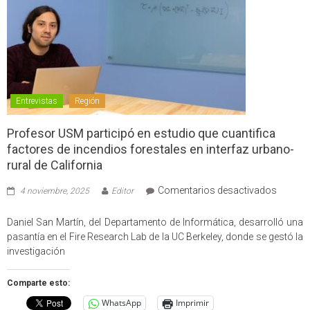
Entrevistas
Región
Profesor USM participó en estudio que cuantifica
factores de incendios forestales en interfaz urbano-
rural de California
en
Comentarios desactivados
4 noviembre, 2025
Editor
Profes
USM
Daniel San Martín, del Departamento de Informática, desarrolló una
partici
pasantía en el Fire Research Lab de la UC Berkeley, donde se gestó la
en
investigación
estudio
que
Comparte esto:
cuantif
WhatsApp
Imprimir
factore