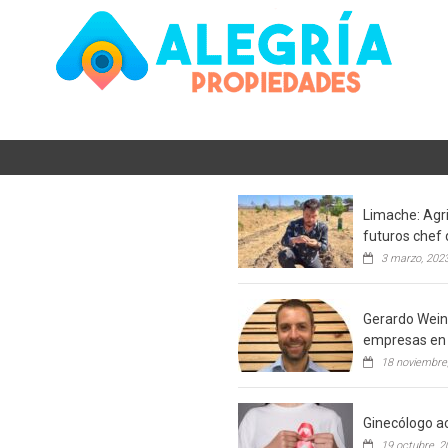
Limache: Agri
futuros chef 
3 marzo, 202
Gerardo Weins
empresas en 
18 noviembre
Ginecólogo ac
19 octubre, 2