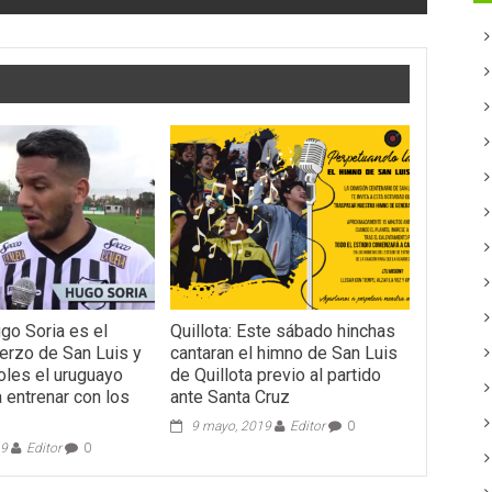
ugo Soria es el
Quillota: Este sábado hinchas
uerzo de San Luis y
cantaran el himno de San Luis
oles el uruguayo
de Quillota previo al partido
 entrenar con los
ante Santa Cruz
9 mayo, 2019
Editor
0
19
Editor
0