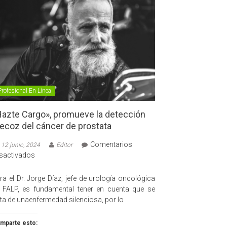
Profesional En Línea
azte Cargo», promueve la detección
ecoz del cáncer de prostata
Comentarios
12 junio, 2024
Editor
en
sactivados
«Hazte
Cargo»,
ra el Dr. Jorge Díaz, jefe de urología oncológica
promueve
 FALP, es fundamental tener en cuenta que se
la
ata de unaenfermedad silenciosa, por lo
detección
precoz
mparte esto: