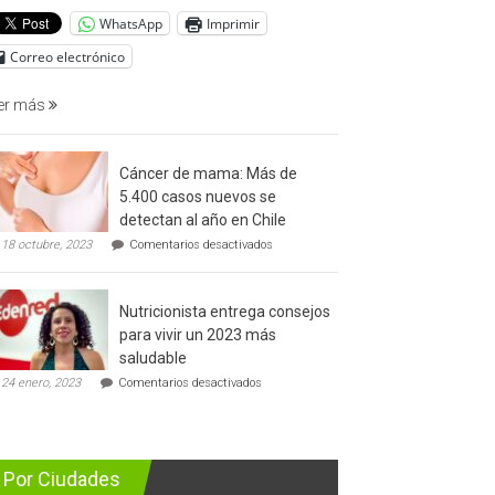
del
WhatsApp
Imprimir
cáncer
de
Correo electrónico
prostata
er más
Cáncer de mama: Más de
5.400 casos nuevos se
detectan al año en Chile
en
18 octubre, 2023
Comentarios desactivados
Cáncer
de
mama:
Nutricionista entrega consejos
Más
de
para vivir un 2023 más
5.400
saludable
casos
en
nuevos
24 enero, 2023
Comentarios desactivados
Nutricionista
se
entrega
detectan
consejos
al
para
año
vivir
en
Por Ciudades
un
Chile