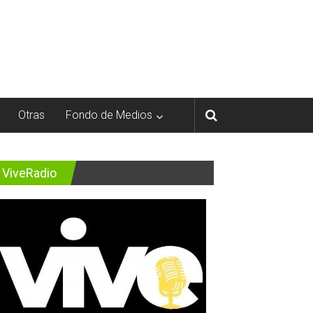
Otras
Fondo de Medios
ViveRadio