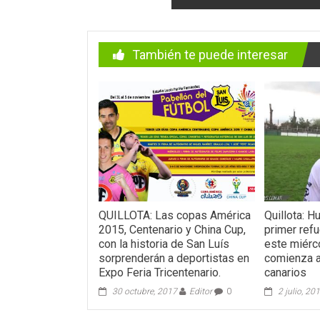
También te puede interesar
QUILLOTA: Las copas América
Quillota: H
2015, Centenario y China Cup,
primer ref
con la historia de San Luís
este miérc
sorprenderán a deportistas en
comienza a
Expo Feria Tricentenario.
canarios
30 octubre, 2017
Editor
0
2 julio, 20