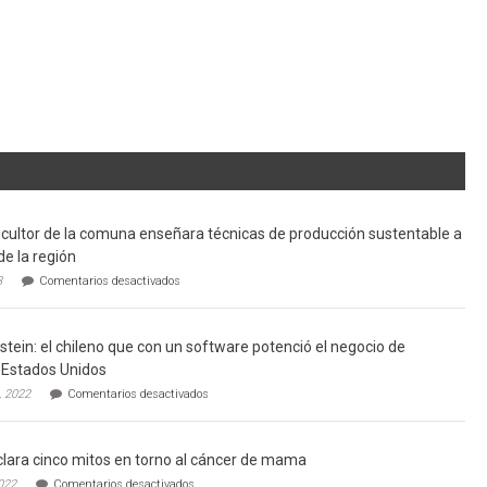
cultor de la comuna enseñara técnicas de producción sustentable a
de la región
en
3
Comentarios desactivados
Limache:
Agricultor
de
tein: el chileno que con un software potenció el negocio de
la
comuna
Estados Unidos
enseñara
en
, 2022
Comentarios desactivados
técnicas
Gerardo
de
Weinstein:
producción
el
sustentable
lara cinco mitos en torno al cáncer de mama
chileno
a
que
en
022
Comentarios desactivados
futuros