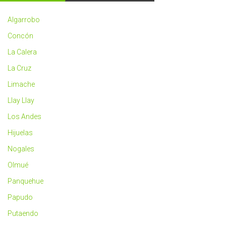
2023
más
Algarrobo
saludable
Concón
La Calera
La Cruz
Limache
Llay Llay
Los Andes
Hijuelas
Nogales
Olmué
Panquehue
Papudo
Putaendo