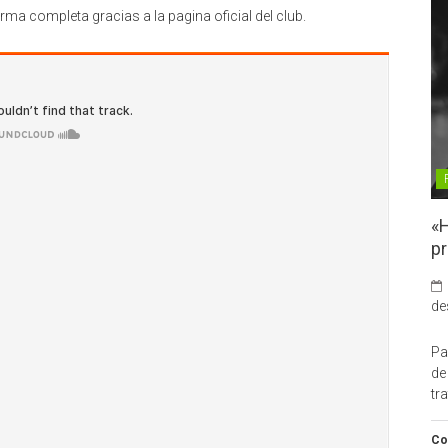
a completa gracias a la pagina oficial del club.
«H
pr
de
Pa
de
tr
Co