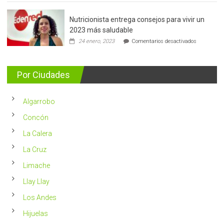
de
mama:
Nutricionista entrega consejos para vivir un
Más
de
2023 más saludable
5.400
en
24 enero, 2023
Comentarios desactivados
casos
Nutricionis
nuevos
entrega
se
consejos
detectan
para
Por Ciudades
al
vivir
año
un
en
2023
Chile
Algarrobo
más
saludable
Concón
La Calera
La Cruz
Limache
Llay Llay
Los Andes
Hijuelas