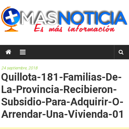
Saltar
al
contenido
masnoticia.cl
Es
Más
Información
24 septiembre, 2018
Quillota-181-Familias-De-
La-Provincia-Recibieron-
Subsidio-Para-Adquirir-O-
Arrendar-Una-Vivienda-01