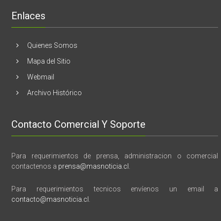
“28
de
Enlaces
marzo
vida,
tragedia
y
Quienes Somos
memoria”
Mapa del Sitio
Webmail
Archivo Histórico
Contacto Comercial Y Soporte
Para requerimientos de prensa, administracion o comercial
contactenos a
prensa@masnoticia.cl
.
Para requerimientos tecnicos envíenos un email a
contacto@masnoticia.cl
.