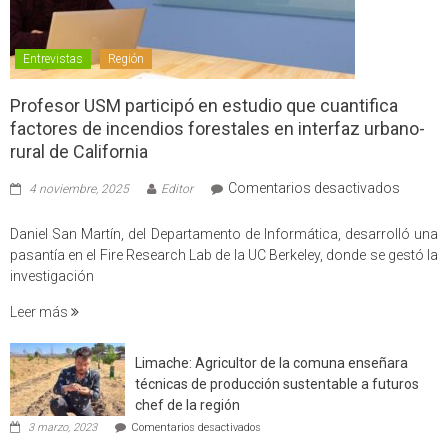
Entrevistas
Región
Profesor USM participó en estudio que cuantifica
factores de incendios forestales en interfaz urbano-
rural de California
en
Comentarios desactivados
4 noviembre, 2025
Editor
Profes
USM
Daniel San Martín, del Departamento de Informática, desarrolló una
partici
pasantía en el Fire Research Lab de la UC Berkeley, donde se gestó la
en
investigación
estudio
Leer más
que
cuantif
factore
Limache: Agricultor de la comuna enseñara
de
técnicas de producción sustentable a futuros
incendi
chef de la región
foresta
en
3 marzo, 2023
Comentarios desactivados
en
Limache: