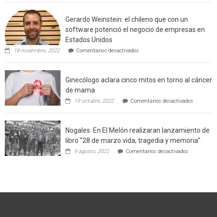
Agricultor
interfaz
de
urbano
Gerardo Weinstein: el chileno que con un
la
rural
comuna
software potenció el negocio de empresas en
enseñara
de
Estados Unidos
técnicas
Californ
en
de
18 noviembre, 2022
Comentarios desactivados
Gerardo
producción
Weinstein:
sustentable
el
a
Ginecólogo aclara cinco mitos en torno al cáncer
chileno
futuros
que
chef
de mama
con
de
en
19 octubre, 2022
Comentarios desactivados
un
la
Ginecólog
software
región
aclara
potenció
cinco
el
Nogales: En El Melón realizaran lanzamiento de
mitos
negocio
en
libro “28 de marzo vida, tragedia y memoria”
de
torno
empresas
en
9 agosto, 2022
Comentarios desactivados
al
en
Nogales:
cáncer
Estados
En
de
Unidos
El
mama
Melón
realizaran
lanzamient
de
libro