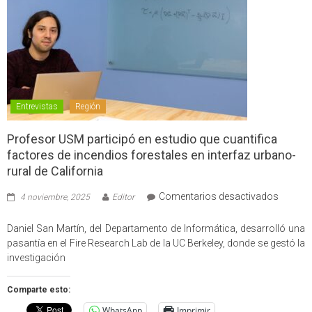
Entrevistas
Región
Profesor USM participó en estudio que cuantifica
factores de incendios forestales en interfaz urbano-
rural de California
en
Comentarios desactivados
4 noviembre, 2025
Editor
Profes
USM
Daniel San Martín, del Departamento de Informática, desarrolló una
partici
pasantía en el Fire Research Lab de la UC Berkeley, donde se gestó la
en
investigación
estudio
que
Comparte esto:
cuantif
WhatsApp
Imprimir