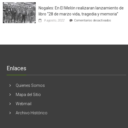
potenció
cinco
el
Nogales: En El Melón realizaran lanzamiento de
mitos
negocio
en
libro “28 de marzo vida, tragedia y memoria”
de
torno
empresas
en
9 agosto, 2022
Comentarios desactivados
al
en
Nogales:
cáncer
Estados
En
de
Unidos
El
mama
Melón
realizaran
lanzamient
de
libro
“28
de
Enlaces
marzo
vida,
tragedia
y
Quienes Somos
memoria”
Mapa del Sitio
Webmail
Archivo Histórico