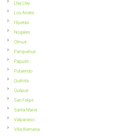
Llay Llay
Los Andes
Hijuelas
Nogales
Olmué
Panquehue
Papudo
Putaendo
Quillota
Quilpué
San Felipe
Santa María
Valparaíso
Villa Alemana