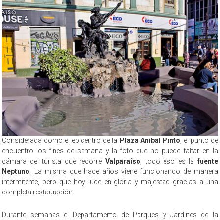
Considerada como el epicentro de la
Plaza Aníbal Pinto
, el punto de
encuentro los fines de semana y la foto que no puede faltar en la
cámara del turista que recorre
Valparaíso
, todo eso es la
fuente
Neptuno
. La misma que hace años viene funcionando de manera
intermitente, pero que hoy luce en gloria y majestad gracias a una
completa restauración.
Durante semanas el Departamento de Parques y Jardines de la