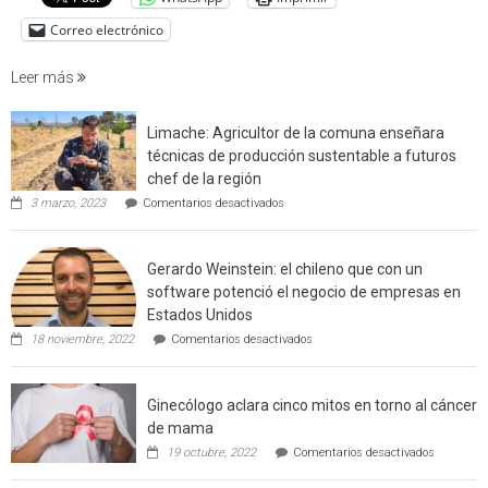
factore
de
Correo electrónico
incendi
foresta
Leer más
en
interfaz
Limache: Agricultor de la comuna enseñara
urbano
técnicas de producción sustentable a futuros
rural
chef de la región
de
en
3 marzo, 2023
Comentarios desactivados
Californ
Limache:
Agricultor
de
Gerardo Weinstein: el chileno que con un
la
comuna
software potenció el negocio de empresas en
enseñara
Estados Unidos
técnicas
en
de
18 noviembre, 2022
Comentarios desactivados
Gerardo
producción
Weinstein:
sustentable
el
a
Ginecólogo aclara cinco mitos en torno al cáncer
chileno
futuros
que
chef
de mama
con
de
en
19 octubre, 2022
Comentarios desactivados
un
la
Ginecólog
software
región
aclara