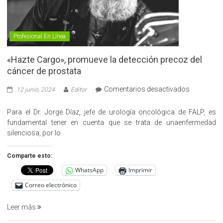
Profesional En Línea
«Hazte Cargo», promueve la detección precoz del
cáncer de prostata
en
Comentarios desactivados
12 junio, 2024
Editor
«Hazte
Cargo»,
Para el Dr. Jorge Díaz, jefe de urología oncológica de FALP, es
promueve
fundamental tener en cuenta que se trata de unaenfermedad
la
silenciosa, por lo
detección
precoz
Comparte esto:
del
WhatsApp
Imprimir
cáncer
de
Correo electrónico
prostata
Leer más