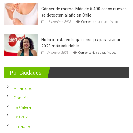
Cáncer de mama: Más de 5.400 casos nuevos
se detectan al año en Chile
en
18 octubre, 2023
Comentarios desactivados
Cáncer
de
mama:
Nutricionista entrega consejos para vivir un
Más
de
2023 más saludable
5.400
en
24 enero, 2023
Comentarios desactivados
casos
Nutricionis
nuevos
entrega
se
consejos
detectan
para
Por Ciudades
al
vivir
año
un
en
2023
Chile
Algarrobo
más
saludable
Concón
La Calera
La Cruz
Limache