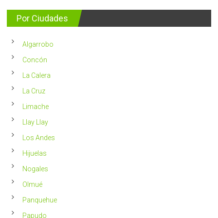
se
consejos
detectan
para
Por Ciudades
al
vivir
año
un
en
2023
Chile
Algarrobo
más
saludable
Concón
La Calera
La Cruz
Limache
Llay Llay
Los Andes
Hijuelas
Nogales
Olmué
Panquehue
Papudo