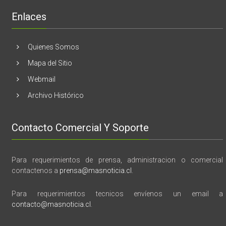
“28
de
Enlaces
marzo
vida,
tragedia
y
Quienes Somos
memoria”
Mapa del Sitio
Webmail
Archivo Histórico
Contacto Comercial Y Soporte
Para requerimientos de prensa, administracion o comercial
contactenos a
prensa@masnoticia.cl
.
Para requerimientos tecnicos envíenos un email a
contacto@masnoticia.cl
.