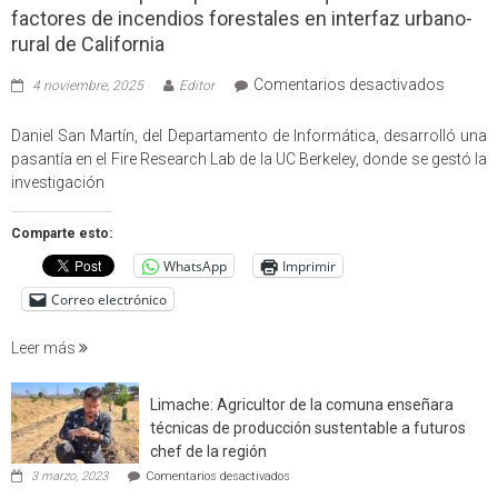
factores de incendios forestales en interfaz urbano-
rural de California
en
Comentarios desactivados
4 noviembre, 2025
Editor
Profes
USM
Daniel San Martín, del Departamento de Informática, desarrolló una
partici
pasantía en el Fire Research Lab de la UC Berkeley, donde se gestó la
en
investigación
estudio
que
Comparte esto:
cuantif
WhatsApp
Imprimir
factore
de
Correo electrónico
incendi
foresta
Leer más
en
interfaz
Limache: Agricultor de la comuna enseñara
urbano
técnicas de producción sustentable a futuros
rural
chef de la región
de
en
3 marzo, 2023
Comentarios desactivados
Californ
Limache: