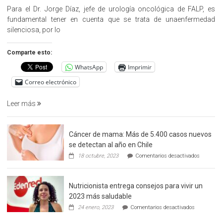
Cargo»,
Para el Dr. Jorge Díaz, jefe de urología oncológica de FALP, es
promueve
fundamental tener en cuenta que se trata de unaenfermedad
la
silenciosa, por lo
detección
precoz
Comparte esto:
del
WhatsApp
Imprimir
cáncer
de
Correo electrónico
prostata
Leer más
Cáncer de mama: Más de 5.400 casos nuevos
se detectan al año en Chile
en
18 octubre, 2023
Comentarios desactivados
Cáncer
de
mama:
Nutricionista entrega consejos para vivir un
Más
de
2023 más saludable
5.400
en
24 enero, 2023
Comentarios desactivados
casos
Nutricionis
nuevos
entrega