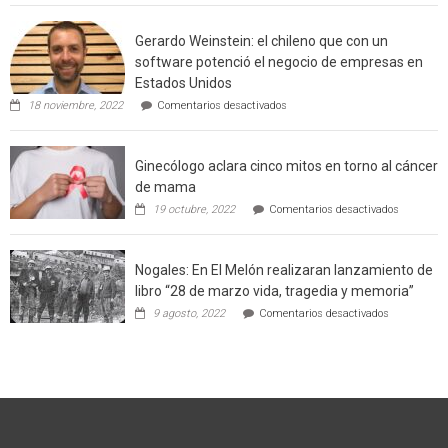
Agricultor
de
Gerardo Weinstein: el chileno que con un
la
comuna
software potenció el negocio de empresas en
enseñara
Estados Unidos
técnicas
en
de
18 noviembre, 2022
Comentarios desactivados
Gerardo
producción
Weinstein:
sustentable
el
a
Ginecólogo aclara cinco mitos en torno al cáncer
chileno
futuros
que
chef
de mama
con
de
en
19 octubre, 2022
Comentarios desactivados
un
la
Ginecólog
software
región
aclara
potenció
cinco
el
Nogales: En El Melón realizaran lanzamiento de
mitos
negocio
en
libro “28 de marzo vida, tragedia y memoria”
de
torno
empresas
en
9 agosto, 2022
Comentarios desactivados
al
en
Nogales:
cáncer
Estados
En
de
Unidos
El
mama
Melón
realizaran
lanzamient
de
libro