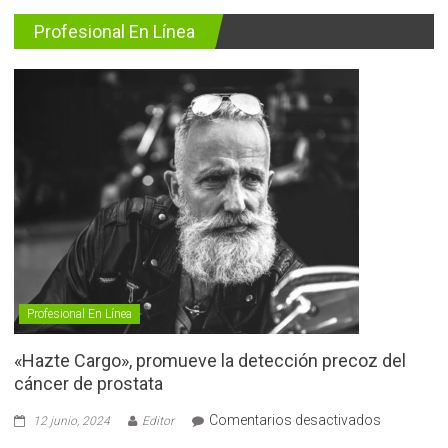
Profesional En Línea
Profesional En Línea
«Hazte Cargo», promueve la detección precoz del
cáncer de prostata
en
Comentarios desactivados
12 junio, 2024
Editor
«Hazte