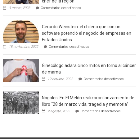
chef de la región
de
en
3 marzo, 2023
Comentarios desactivados
Californ
Limache:
Agricultor
de
Gerardo Weinstein: el chileno que con un
la
comuna
software potenció el negocio de empresas en
enseñara
Estados Unidos
técnicas
en
de
18 noviembre, 2022
Comentarios desactivados
Gerardo
producción
Weinstein:
sustentable
el
a
Ginecólogo aclara cinco mitos en torno al cáncer
chileno
futuros
que
chef
de mama
con
de
en
19 octubre, 2022
Comentarios desactivados
un
la
Ginecólog
software
región
aclara
potenció
cinco
el
Nogales: En El Melón realizaran lanzamiento de
mitos
negocio
en
libro “28 de marzo vida, tragedia y memoria”
de
torno
empresas
en
9 agosto, 2022
Comentarios desactivados
al
en
Nogales:
cáncer
Estados
En
de
Unidos
El
mama
Melón
realizaran