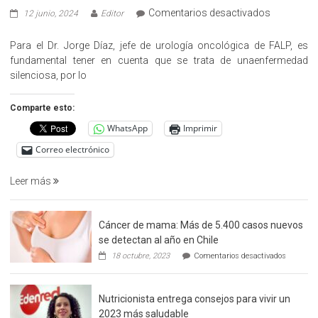
en
Comentarios desactivados
12 junio, 2024
Editor
«Hazte
Cargo»,
Para el Dr. Jorge Díaz, jefe de urología oncológica de FALP, es
promueve
fundamental tener en cuenta que se trata de unaenfermedad
la
silenciosa, por lo
detección
precoz
Comparte esto:
del
WhatsApp
Imprimir
cáncer
de
Correo electrónico
prostata
Leer más
Cáncer de mama: Más de 5.400 casos nuevos
se detectan al año en Chile
en
18 octubre, 2023
Comentarios desactivados
Cáncer
de
mama:
Nutricionista entrega consejos para vivir un
Más
de
2023 más saludable