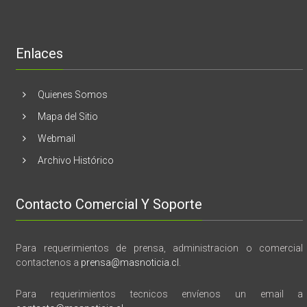
lanzamient
de
libro
“28
de
Enlaces
marzo
vida,
tragedia
y
Quienes Somos
memoria”
Mapa del Sitio
Webmail
Archivo Histórico
Contacto Comercial Y Soporte
Para requerimientos de prensa, administracion o comercial
contactenos a
prensa@masnoticia.cl
.
Para requerimientos tecnicos envíenos un email a