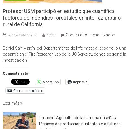
Profesor USM participó en estudio que cuantifica
factores de incendios forestales en interfaz urbano-
rural de California
en
Comentarios desactivados
4 noviembre, 2025
Editor
Profes
USM
Daniel San Martín, del Departamento de Informática, desarrolló una
partici
pasantía en el Fire Research Lab de la UC Berkeley, donde se gestó la
en
investigación
estudio
que
Comparte esto:
cuantif
WhatsApp
Imprimir
factore
de
Correo electrónico
incendi
foresta
Leer más
en
interfaz
Limache: Agricultor de la comuna enseñara
urbano
técnicas de producción sustentable a futuros
rural