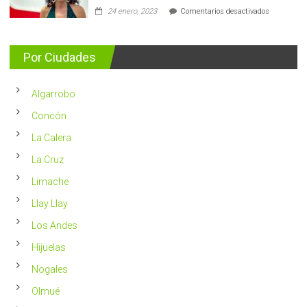
5.400
en
24 enero, 2023
Comentarios desactivados
casos
Nutricionis
nuevos
entrega
se
consejos
detectan
para
Por Ciudades
al
vivir
año
un
en
2023
Chile
Algarrobo
más
saludable
Concón
La Calera
La Cruz
Limache
Llay Llay
Los Andes
Hijuelas
Nogales
Olmué