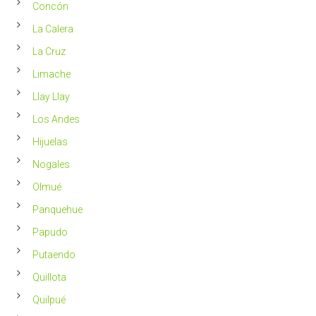
Concón
La Calera
La Cruz
Limache
Llay Llay
Los Andes
Hijuelas
Nogales
Olmué
Panquehue
Papudo
Putaendo
Quillota
Quilpué