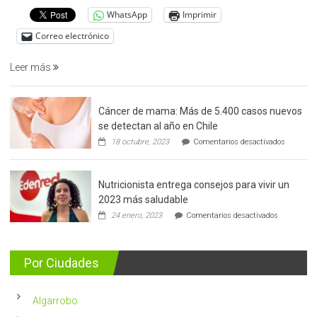
del
WhatsApp
Imprimir
cáncer
de
Correo electrónico
prostata
Leer más
Cáncer de mama: Más de 5.400 casos nuevos
se detectan al año en Chile
en
18 octubre, 2023
Comentarios desactivados
Cáncer
de
mama:
Nutricionista entrega consejos para vivir un
Más
de
2023 más saludable
5.400
en
24 enero, 2023
Comentarios desactivados
casos
Nutricionis
nuevos
entrega
se
consejos
detectan
para
Por Ciudades
al
vivir
año
un
en
2023
Chile
Algarrobo
más
saludable