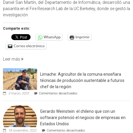
USM
Daniel San Martín, del Departamento de Informática, desarrolló una
partici
pasantía en el Fire Research Lab de la UC Berkeley, donde se gestó la
en
investigación
estudio
que
Comparte esto:
cuantif
WhatsApp
Imprimir
factore
de
Correo electrónico
incendi
foresta
Leer más
en
interfaz
Limache: Agricultor de la comuna enseñara
urbano
técnicas de producción sustentable a futuros
rural
chef de la región
de
en
3 marzo, 2023
Comentarios desactivados
Californ
Limache:
Agricultor
de
Gerardo Weinstein: el chileno que con un
la
comuna
software potenció el negocio de empresas en
enseñara
Estados Unidos
técnicas
en
de
18 noviembre, 2022
Comentarios desactivados