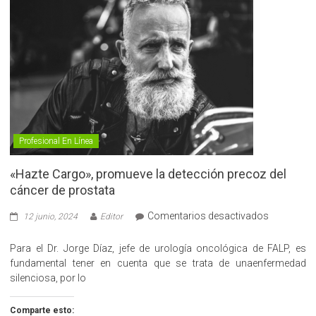
Profesional En Línea
«Hazte Cargo», promueve la detección precoz del
cáncer de prostata
en
Comentarios desactivados
12 junio, 2024
Editor
«Hazte
Cargo»,
Para el Dr. Jorge Díaz, jefe de urología oncológica de FALP, es
promueve
fundamental tener en cuenta que se trata de unaenfermedad
la
silenciosa, por lo
detección
precoz
Comparte esto: