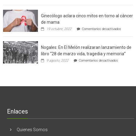
Gerardo
producción
Weinstein:
sustentable
el
a
Ginecólogo aclara cinco mitos en torno al cáncer
chileno
futuros
que
chef
de mama
con
de
en
19 octubre, 2022
Comentarios desactivados
un
la
Ginecólog
software
región
aclara
potenció
cinco
el
Nogales: En El Melón realizaran lanzamiento de
mitos
negocio
en
libro “28 de marzo vida, tragedia y memoria”
de
torno
empresas
en
9 agosto, 2022
Comentarios desactivados
al
en
Nogales:
cáncer
Estados
En
de
Unidos
El
mama
Melón
realizaran
lanzamient
de
libro
“28
de
Enlaces
marzo
vida,
tragedia
y
Quienes Somos
memoria”