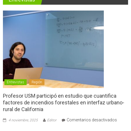
Entrevistas
Región
Profesor USM participó en estudio que cuantifica
factores de incendios forestales en interfaz urbano-
rural de California
en
Comentarios desactivados
4 noviembre, 2025
Editor
Profes