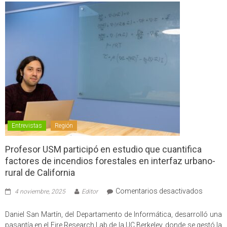
Entrevistas
Región
Profesor USM participó en estudio que cuantifica
factores de incendios forestales en interfaz urbano-
rural de California
en
Comentarios desactivados
4 noviembre, 2025
Editor
Profes
USM
Daniel San Martín, del Departamento de Informática, desarrolló una
partici
pasantía en el Fire Research Lab de la UC Berkeley, donde se gestó la