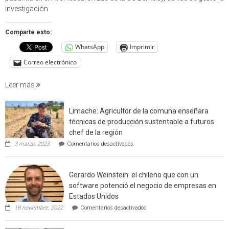
en
investigación
estudio
que
Comparte esto:
cuantif
WhatsApp
Imprimir
factore
de
Correo electrónico
incendi
foresta
Leer más
en
interfaz
Limache: Agricultor de la comuna enseñara
urbano
técnicas de producción sustentable a futuros
rural
chef de la región
de
en
3 marzo, 2023
Comentarios desactivados
Californ
Limache:
Agricultor
de
Gerardo Weinstein: el chileno que con un
la
comuna
software potenció el negocio de empresas en
enseñara
Estados Unidos
técnicas
en
de
18 noviembre, 2022
Comentarios desactivados
Gerardo
producción
Weinstein:
sustentable