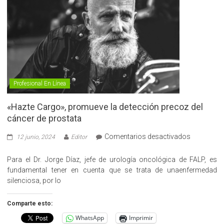
Profesional En Línea
«Hazte Cargo», promueve la detección precoz del
cáncer de prostata
en
Comentarios desactivados
12 junio, 2024
Editor
«Hazte
Cargo»,
Para el Dr. Jorge Díaz, jefe de urología oncológica de FALP, es
promueve
fundamental tener en cuenta que se trata de unaenfermedad
la
silenciosa, por lo
detección
precoz
Comparte esto:
del
WhatsApp
Imprimir
cáncer