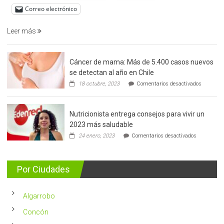
de
Correo electrónico
prostata
Leer más
Cáncer de mama: Más de 5.400 casos nuevos
se detectan al año en Chile
en
18 octubre, 2023
Comentarios desactivados
Cáncer
de
mama:
Nutricionista entrega consejos para vivir un
Más
de
2023 más saludable
5.400
en
24 enero, 2023
Comentarios desactivados
casos
Nutricionis
nuevos
entrega
se
consejos
detectan
para
Por Ciudades
al
vivir
año
un
en
2023
Chile
Algarrobo
más
saludable
Concón