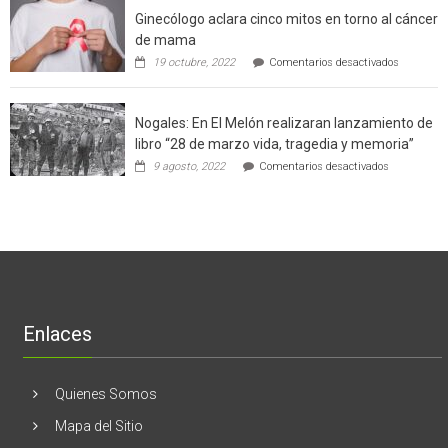
el
a
Ginecólogo aclara cinco mitos en torno al cáncer
chileno
futuros
que
chef
de mama
con
de
en
19 octubre, 2022
Comentarios desactivados
un
la
Ginecólog
software
región
aclara
potenció
cinco
el
Nogales: En El Melón realizaran lanzamiento de
mitos
negocio
en
libro “28 de marzo vida, tragedia y memoria”
de
torno
empresas
en
9 agosto, 2022
Comentarios desactivados
al
en
Nogales:
cáncer
Estados
En
de
Unidos
El
mama
Melón
realizaran
lanzamient
de
libro
“28
de
Enlaces
marzo
vida,
tragedia
y
Quienes Somos
memoria”
Mapa del Sitio