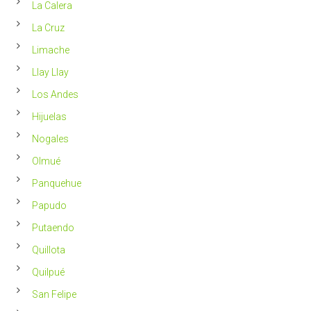
La Calera
La Cruz
Limache
Llay Llay
Los Andes
Hijuelas
Nogales
Olmué
Panquehue
Papudo
Putaendo
Quillota
Quilpué
San Felipe