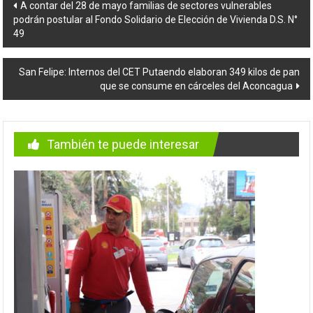
Navegación
A contar del 28 de mayo familias de sectores vulnerables
podrán postular al Fondo Solidario de Elección de Vivienda D.S. N°
de
49
entradas
San Felipe: Internos del CET Putaendo elaboran 349 kilos de pan
que se consume en cárceles del Aconcagua
También te puede interesar