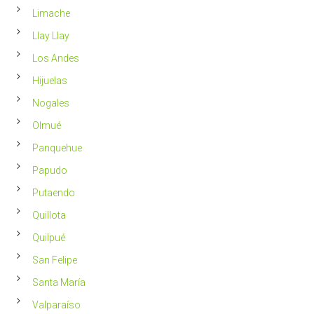
Limache
Llay Llay
Los Andes
Hijuelas
Nogales
Olmué
Panquehue
Papudo
Putaendo
Quillota
Quilpué
San Felipe
Santa María
Valparaíso