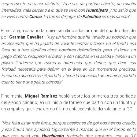
seguramente va a ser distinto. Va a ser un partido abierto, de mucha
intensidad, más cercano a lo que se vivió con
Huachipato
y no así lo que
se vivió contra
Curicó
. La forma de jugar de
Palestino
es más directa”
.
El estratega canario también se refirió a las armas del cuadro dirigido
por
Germán Cavalieri
:
“hay un hombre que ha variado su posición que
es Rosende, que ha jugado de volante central o líbero. En el fondo esa
línea de a tres significa cinco hombres defendiendo, pero sí tienen un
juego directo, recuperan el balón y son rápidos en la salida y tienen a un
pájaro Gutierrez que marca la diferencia, que define, que tiene esa
frialdad necesaria para definir en el área en los momentos precisos.
Puedo no aparecer en el partido y tiene la capacidad de definir el partido
cuanto tiene una pelota cómoda”.
Finalmente,
Miguel Ramírez
habló sobre los primeros tres partidos
del elenco canario, en un inicio de torneo que partió con un triunfo y
un empate y que tiene como último antecedente la derrota ante la
“U”
.
“Nos falta estar más finos, porque ocasiones de gol nos hemos creado,
y esa finura nos ayudaría lógicamente a marcar, que en el fondo es lo
que nos pasó con
Huachipato
teniendo dos opciones, con la “U”