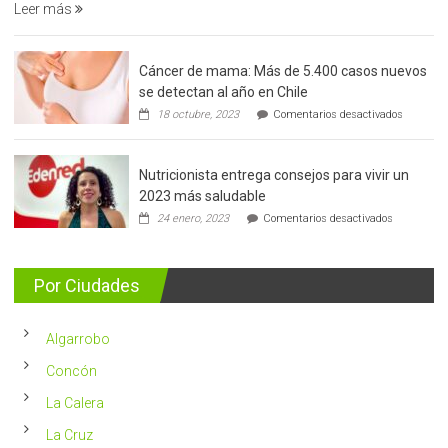
Leer más
Cáncer de mama: Más de 5.400 casos nuevos
se detectan al año en Chile
en
18 octubre, 2023
Comentarios desactivados
Cáncer
de
mama:
Nutricionista entrega consejos para vivir un
Más
de
2023 más saludable
5.400
en
24 enero, 2023
Comentarios desactivados
casos
Nutricionis
nuevos
entrega
se
consejos
detectan
para
Por Ciudades
al
vivir
año
un
en
2023
Chile
Algarrobo
más
saludable
Concón
La Calera
La Cruz