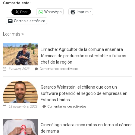
que
Comparte esto:
cuantif
WhatsApp
Imprimir
factore
de
Correo electrónico
incendi
foresta
Leer más
en
interfaz
Limache: Agricultor de la comuna enseñara
urbano
técnicas de producción sustentable a futuros
rural
chef de la región
de
en
3 marzo, 2023
Comentarios desactivados
Californ
Limache:
Agricultor
de
Gerardo Weinstein: el chileno que con un
la
comuna
software potenció el negocio de empresas en
enseñara
Estados Unidos
técnicas
en
de
18 noviembre, 2022
Comentarios desactivados
Gerardo
producción
Weinstein:
sustentable
el
a
Ginecólogo aclara cinco mitos en torno al cáncer
chileno
futuros
que
chef
de mama
con
de