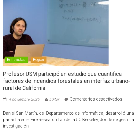
Entrevistas
Región
Profesor USM participó en estudio que cuantifica
factores de incendios forestales en interfaz urbano-
rural de California
en
Comentarios desactivados
4 noviembre, 2025
Editor
Profes
USM
Daniel San Martín, del Departamento de Informática, desarrolló una
partici
pasantía en el Fire Research Lab de la UC Berkeley, donde se gestó la
en
investigación
estudio