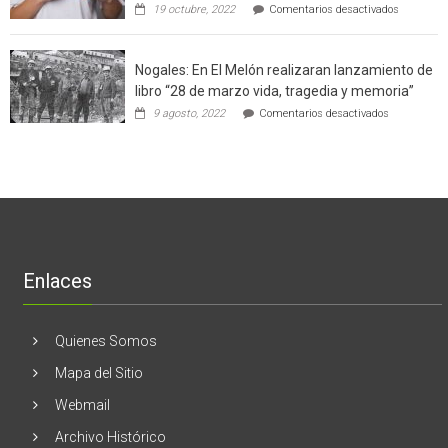
en
19 octubre, 2022
Comentarios desactivados
un
la
Ginecólog
software
región
aclara
potenció
cinco
el
Nogales: En El Melón realizaran lanzamiento de
mitos
negocio
en
libro “28 de marzo vida, tragedia y memoria”
de
torno
empresas
en
9 agosto, 2022
Comentarios desactivados
al
en
Nogales:
cáncer
Estados
En
de
Unidos
El
mama
Melón
realizaran
lanzamient
de
libro
“28
de
Enlaces
marzo
vida,
tragedia
y
Quienes Somos
memoria”
Mapa del Sitio
Webmail
Archivo Histórico