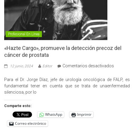
Profesional En Línea
«Hazte Cargo», promueve la detección precoz del
cáncer de prostata
en
Comentarios desactivados
12 junio, 2024
Editor
«Hazte
Cargo»,
Para el Dr. Jorge Díaz, jefe de urología oncológica de FALP, es
promueve
fundamental tener en cuenta que se trata de unaenfermedad
la
silenciosa, por lo
detección
precoz
Comparte esto:
del
WhatsApp
Imprimir
cáncer
de
Correo electrónico
prostata