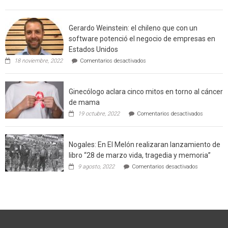
Limache:
Agricultor
de
Gerardo Weinstein: el chileno que con un
la
comuna
software potenció el negocio de empresas en
enseñara
Estados Unidos
técnicas
en
de
18 noviembre, 2022
Comentarios desactivados
Gerardo
producción
Weinstein:
sustentable
el
a
Ginecólogo aclara cinco mitos en torno al cáncer
chileno
futuros
que
chef
de mama
con
de
en
19 octubre, 2022
Comentarios desactivados
un
la
Ginecólog
software
región
aclara
potenció
cinco
el
Nogales: En El Melón realizaran lanzamiento de
mitos
negocio
en
libro “28 de marzo vida, tragedia y memoria”
de
torno
empresas
en
9 agosto, 2022
Comentarios desactivados
al
en
Nogales:
cáncer
Estados
En
de
Unidos
El
mama
Melón
realizaran
lanzamient
de