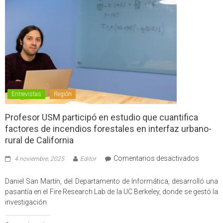
Entrevistas
Región
Profesor USM participó en estudio que cuantifica
factores de incendios forestales en interfaz urbano-
rural de California
en
Comentarios desactivados
4 noviembre, 2025
Editor
Profes
USM
Daniel San Martín, del Departamento de Informática, desarrolló una
partici
pasantía en el Fire Research Lab de la UC Berkeley, donde se gestó la
en
investigación
estudio
que