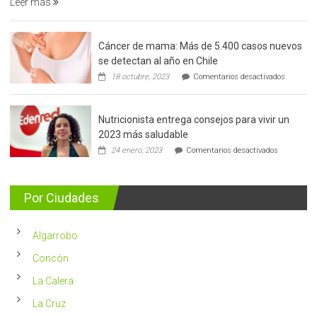
Leer más
Cáncer de mama: Más de 5.400 casos nuevos
se detectan al año en Chile
en
18 octubre, 2023
Comentarios desactivados
Cáncer
de
mama:
Nutricionista entrega consejos para vivir un
Más
de
2023 más saludable
5.400
en
24 enero, 2023
Comentarios desactivados
casos
Nutricionis
nuevos
entrega
se
consejos
detectan
para
Por Ciudades
al
vivir
año
un
en
2023
Chile
Algarrobo
más
saludable
Concón
La Calera
La Cruz