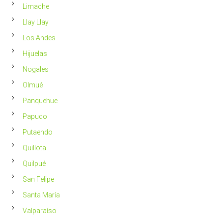
Limache
Llay Llay
Los Andes
Hijuelas
Nogales
Olmué
Panquehue
Papudo
Putaendo
Quillota
Quilpué
San Felipe
Santa María
Valparaíso