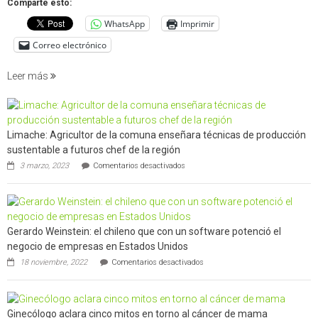
Comparte esto:
cuantif
WhatsApp
Imprimir
factore
de
Correo electrónico
incendi
foresta
Leer más
en
interfaz
urbano
rural
Limache: Agricultor de la comuna enseñara técnicas de producción
de
sustentable a futuros chef de la región
Californ
en
3 marzo, 2023
Comentarios desactivados
Limache:
Agricultor
de
la
comuna
Gerardo Weinstein: el chileno que con un software potenció el
enseñara
técnicas
negocio de empresas en Estados Unidos
de
en
18 noviembre, 2022
Comentarios desactivados
producción
Gerardo
sustentable
Weinstein:
a
el
futuros
chileno
chef
Ginecólogo aclara cinco mitos en torno al cáncer de mama
que