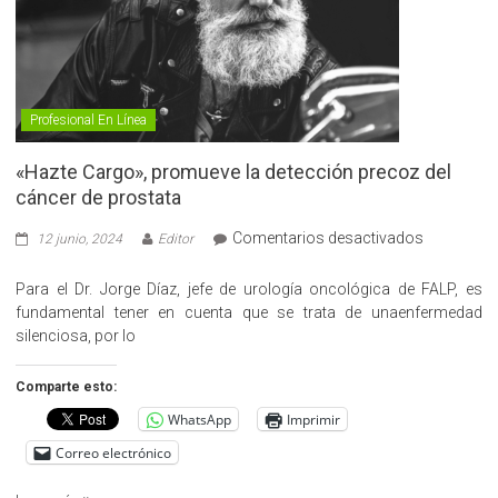
Profesional En Línea
«Hazte Cargo», promueve la detección precoz del
cáncer de prostata
en
Comentarios desactivados
12 junio, 2024
Editor
«Hazte
Cargo»,
Para el Dr. Jorge Díaz, jefe de urología oncológica de FALP, es
promueve
fundamental tener en cuenta que se trata de unaenfermedad
la
silenciosa, por lo
detección
precoz
Comparte esto:
del
WhatsApp
Imprimir
cáncer
de
Correo electrónico
prostata