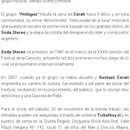
grupo musical”
, señaló la jefa comunal.
El grupo
”Prófugos”
tributa la obra de
Cerati
hace 9 años y en esta
oportunidad, su show denominado
“Viña ciudad de la furia”
mezclará
una puesta en escena de primer nivel basado en los grandes éxitos de
Soda Stereo
y la etapa de solista del desaparecido líder y compositor
argentino.
Soda Stereo
se presentó en 1987 en el marco de la XXVIII versión del
Festival de la Canción, actuando las dos primeras noches, luego de lo
cual se proyectaron internacionalmente.
En 2007, cuando ya el grupo se había disuelto y
Gustavo Cerati
emprendía su carrera de solista, fue invitado a ser parte del show del
Festival, recibiendo el reconocimiento del público, que le otorgó dos
antorchas y una Gaviota de Plata.
Para el show del sábado 25 de noviembre de la banda tributo, las
entradas pueden ser adquiridas a través del sistema
Tickethoy.cl
y en
puntos de venta en la Quinta Región, Disquería Rock And Roll, calle
Plaza Vergara Nº 142, local 21 de Viña del Mar y Discos Mayra,