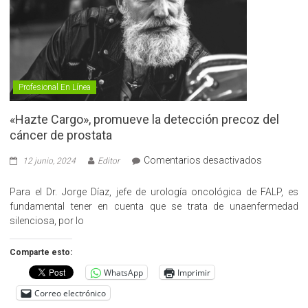
Profesional En Línea
«Hazte Cargo», promueve la detección precoz del
cáncer de prostata
en
Comentarios desactivados
12 junio, 2024
Editor
«Hazte
Cargo»,
Para el Dr. Jorge Díaz, jefe de urología oncológica de FALP, es
promueve
fundamental tener en cuenta que se trata de unaenfermedad
la
silenciosa, por lo
detección
precoz
Comparte esto:
del
WhatsApp
Imprimir
cáncer
de
Correo electrónico
prostata