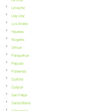
La Cruz
Limache
Llay Llay
Los Andes
Hijuelas
Nogales
Olmué
Panquehue
Papudo
Putaendo
Quillota
Quilpué
San Felipe
Santa María