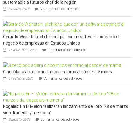
de
sustentable a futuros chef de la región
Californ
en
3 marzo, 2023
Comentarios desactivados
Limache:
Agricultor
de
la
comuna
Gerardo Weinstein: el chileno que con un software potenció el
enseñara
técnicas
negocio de empresas en Estados Unidos
de
en
18 noviembre, 2022
Comentarios desactivados
producción
Gerardo
sustentable
Weinstein:
a
el
futuros
chileno
chef
Ginecólogo aclara cinco mitos en torno al cáncer de mama
que
de
en
con
19 octubre, 2022
Comentarios desactivados
la
Ginecólogo
un
región
aclara
software
cinco
potenció
mitos
el
en
negocio
Nogales: En El Melón realizaran lanzamiento de libro “28 de marzo
torno
de
al
empresas
vida, tragedia y memoria”
cáncer
en
en
9 agosto, 2022
Comentarios desactivados
de
Estados
Nogales:
mama
Unidos
En
El