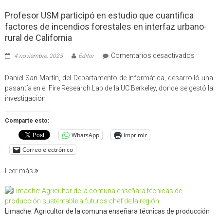
Profesor USM participó en estudio que cuantifica
factores de incendios forestales en interfaz urbano-
rural de California
en
Comentarios desactivados
4 noviembre, 2025
Editor
Profes
USM
Daniel San Martín, del Departamento de Informática, desarrolló una
partici
pasantía en el Fire Research Lab de la UC Berkeley, donde se gestó la
en
investigación
estudio
que
Comparte esto:
cuantif
WhatsApp
Imprimir
factore
de
Correo electrónico
incendi
foresta
Leer más
en
interfaz
urbano
rural
Limache: Agricultor de la comuna enseñara técnicas de producción