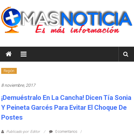
Saltar
al
contenido
masnoticia.cl
Es
Más
Información
Región
8 noviembre, 2017
¡Demuéstralo En La Cancha! Dicen Tía Sonia
Y Peineta Garcés Para Evitar El Choque De
Postes
Publicado por: Editor
0 comentarios