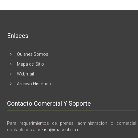
Melón
realizaran
lanzamiento
de
libro
“28
de
Enlaces
marzo
vida,
tragedia
y
Quienes Somos
memoria”
Mapa del Sitio
Webmail
Archivo Histórico
Contacto Comercial Y Soporte
Para requerimientos de prensa, administracion o comercial
contactenos a
prensa@masnoticia.cl
.