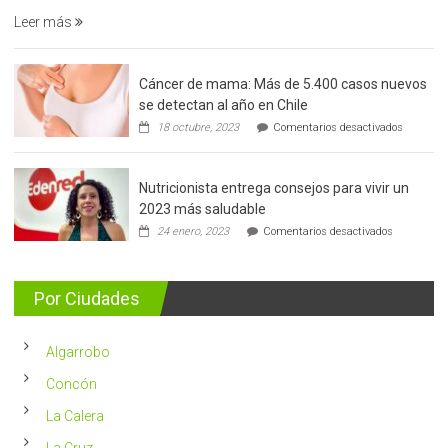
Leer más
Cáncer de mama: Más de 5.400 casos nuevos
se detectan al año en Chile
en
18 octubre, 2023
Comentarios desactivados
Cáncer
de
mama:
Nutricionista entrega consejos para vivir un
Más
de
2023 más saludable
5.400
en
24 enero, 2023
Comentarios desactivados
casos
Nutricionis
nuevos
entrega
se
consejos
detectan
para
Por Ciudades
al
vivir
año
un
en
2023
Chile
Algarrobo
más
saludable
Concón
La Calera