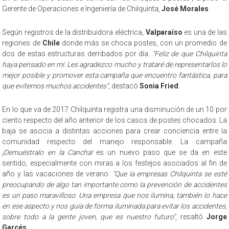
Gerente de Operaciones e Ingeniería de Chilquinta,
José Morales
.
Según registros de la distribuidora eléctrica,
Valparaíso
es una de las
regiones de
Chile
donde más se choca postes, con un promedio de
dos de estas estructuras derribados por día.
“Feliz de que Chilquinta
haya pensado en mí. Les agradezco mucho y trataré de representarlos lo
mejor posible y promover esta campaña que encuentro fantástica, para
que evitemos muchos accidentes”
, destacó
Sonia Fried
.
En lo que va de 2017 Chilquinta registra una disminución de un 10 por
ciento respecto del año anterior de los casos de postes chocados. La
baja se asocia a distintas acciones para crear conciencia entre la
comunidad respecto del manejo responsable. La campaña
¡Demuéstralo en la Cancha!
es un nuevo paso que se da en este
sentido, especialmente con miras a los festejos asociados al fin de
año y las vacaciones de verano.
“Que la empresas Chilquinta se esté
preocupando de algo tan importante como la prevención de accidentes
es un paso maravilloso. Una empresa que nos ilumina, también lo hace
en ese aspecto y nos guía de forma iluminada para evitar los accidentes,
sobre todo a la gente joven, que es nuestro futuro”
, resaltó
Jorge
Garcés
.