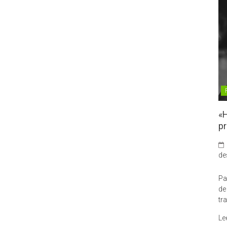
«H
pr
de
Pa
de
tr
Le