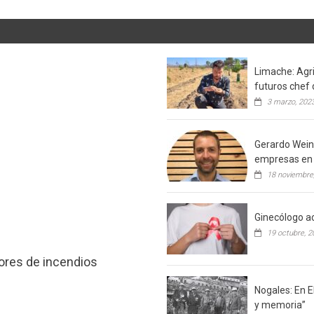
Limache: Agri
futuros chef 
3 marzo, 202
Gerardo Weins
empresas en 
18 noviembre
Ginecólogo ac
19 octubre, 2
tores de incendios
Nogales: En E
y memoria”