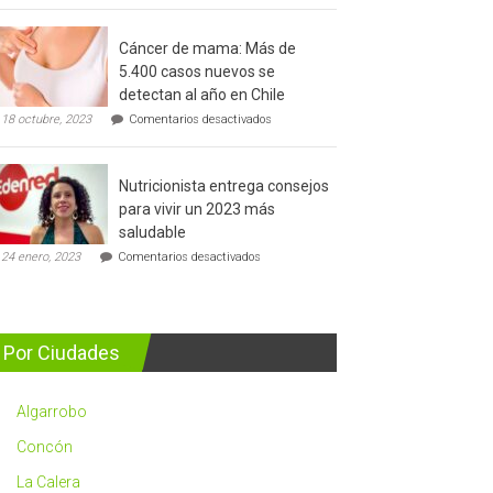
del
cáncer
Cáncer de mama: Más de
de
5.400 casos nuevos se
prostata
detectan al año en Chile
en
18 octubre, 2023
Comentarios desactivados
Cáncer
de
mama:
Nutricionista entrega consejos
Más
de
para vivir un 2023 más
5.400
saludable
casos
en
nuevos
24 enero, 2023
Comentarios desactivados
Nutricionista
se
entrega
detectan
consejos
al
para
año
vivir
en
Por Ciudades
un
Chile
2023
más
Algarrobo
saludable
Concón
La Calera