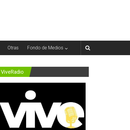
Otras
Fondo de Medios
ViveRadio