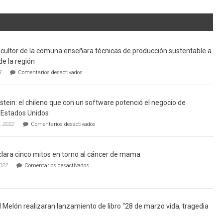
cultor de la comuna enseñara técnicas de producción sustentable a
de la región
en
3
Comentarios desactivados
Limache:
Agricultor
de
tein: el chileno que con un software potenció el negocio de
la
comuna
Estados Unidos
enseñara
en
, 2022
Comentarios desactivados
técnicas
Gerardo
de
Weinstein:
producción
el
sustentable
lara cinco mitos en torno al cáncer de mama
chileno
a
que
en
022
Comentarios desactivados
futuros
con
Ginecólogo
chef
un
aclara
de
software
cinco
la
potenció
mitos
región
el
en
l Melón realizaran lanzamiento de libro “28 de marzo vida, tragedia
negocio
torno
de
al