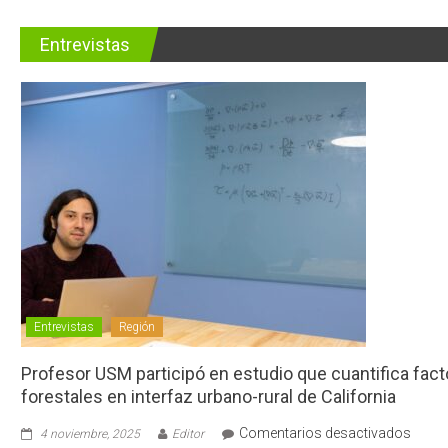
Entrevistas
Entrevistas
Región
Profesor USM participó en estudio que cuantifica fac
forestales en interfaz urbano-rural de California
en
Comentarios desactivados
4 noviembre, 2025
Editor