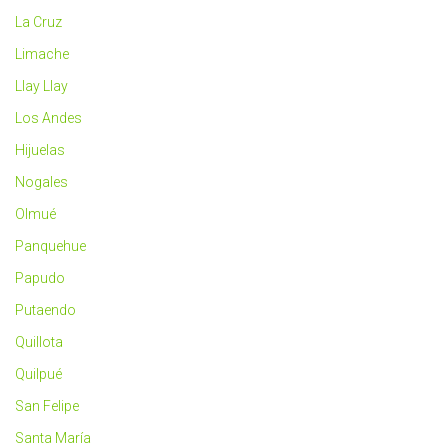
La Cruz
Limache
Llay Llay
Los Andes
Hijuelas
Nogales
Olmué
Panquehue
Papudo
Putaendo
Quillota
Quilpué
San Felipe
Santa María