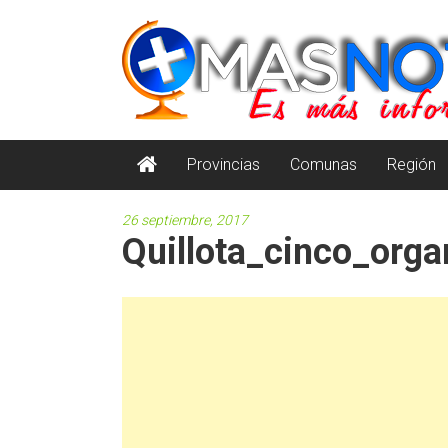
Saltar
masnoticia.cl
al
contenido
Es
Más
Información
Provincias
Comunas
Región
26 septiembre, 2017
Quillota_cinco_org