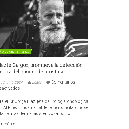
Profesional En Línea
azte Cargo», promueve la detección
ecoz del cáncer de prostata
Comentarios
12 junio, 2024
Editor
en
sactivados
«Hazte
Cargo»,
ra el Dr. Jorge Díaz, jefe de urología oncológica
promueve
 FALP, es fundamental tener en cuenta que se
la
ata de unaenfermedad silenciosa, por lo
detección
er más
precoz