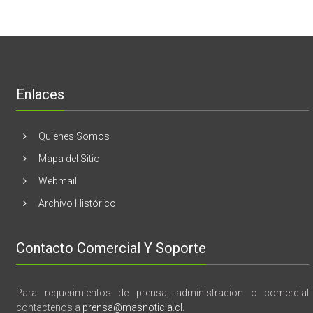
de
Unidos
El
mama
Melón
realizaran
lanzamient
de
libro
“28
de
Enlaces
marzo
vida,
tragedia
y
Quienes Somos
memoria”
Mapa del Sitio
Webmail
Archivo Histórico
Contacto Comercial Y Soporte
Para requerimientos de prensa, administracion o comercial
contactenos a
prensa@masnoticia.cl
.