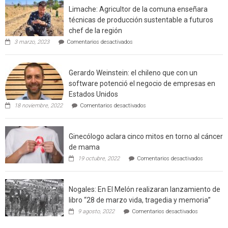
interfaz
Limache: Agricultor de la comuna enseñara
urbano
técnicas de producción sustentable a futuros
rural
chef de la región
de
en
3 marzo, 2023
Comentarios desactivados
Californ
Limache:
Agricultor
de
Gerardo Weinstein: el chileno que con un
la
comuna
software potenció el negocio de empresas en
enseñara
Estados Unidos
técnicas
en
de
18 noviembre, 2022
Comentarios desactivados
Gerardo
producción
Weinstein:
sustentable
el
a
Ginecólogo aclara cinco mitos en torno al cáncer
chileno
futuros
que
chef
de mama
con
de
en
19 octubre, 2022
Comentarios desactivados
un
la
Ginecólog
software
región
aclara
potenció
cinco
el
Nogales: En El Melón realizaran lanzamiento de
mitos
negocio
en
libro “28 de marzo vida, tragedia y memoria”
de
torno
empresas
en
9 agosto, 2022
Comentarios desactivados
al
en
Nogales:
cáncer
Estados
En