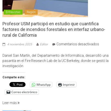
Entrevistas
Región
Profesor USM participó en estudio que cuantifica
factores de incendios forestales en interfaz urbano-
rural de California
en
Comentarios desactivados
4 noviembre, 2025
Editor
Profes
USM
Daniel San Martín, del Departamento de Informática, desarrolló una
partici
pasantía en el Fire Research Lab de la UC Berkeley, donde se gestó la
en
investigación
estudio
que
Comparte esto:
cuantif
WhatsApp
Imprimir
factore
de
Correo electrónico
incendi
foresta
Leer más
en