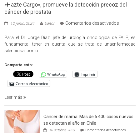
«Hazte Cargo», promueve la detección precoz del
cáncer de prostata
en
Comentarios desactivados
12 junio, 2024
Editor
«Hazte
Cargo»,
Para el Dr. Jorge Díaz, jefe de urología oncológica de FALP, es
promueve
fundamental tener en cuenta que se trata de unaenfermedad
la
silenciosa, por lo
detección
precoz
Comparte esto:
del
WhatsApp
Imprimir
cáncer
de
Correo electrónico
prostata
Leer más
Cáncer de mama: Más de 5.400 casos nuevos
se detectan al año en Chile
en
18 octubre, 2023
Comentarios desactivados
Cáncer
de