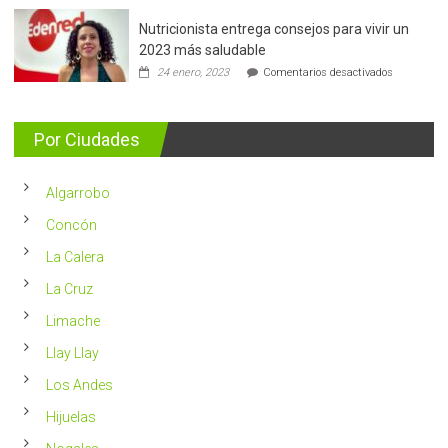
mama:
Nutricionista entrega consejos para vivir un
Más
de
2023 más saludable
5.400
en
24 enero, 2023
Comentarios desactivados
casos
Nutricionis
nuevos
entrega
se
consejos
detectan
para
Por Ciudades
al
vivir
año
un
en
2023
Chile
Algarrobo
más
saludable
Concón
La Calera
La Cruz
Limache
Llay Llay
Los Andes
Hijuelas