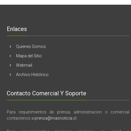
realizaran
lanzamient
de
libro
“28
de
Enlaces
marzo
vida,
tragedia
y
Quienes Somos
memoria”
Mapa del Sitio
Webmail
Archivo Histórico
Contacto Comercial Y Soporte
Para requerimientos de prensa, administracion o comercial
contactenos a
prensa@masnoticia.cl
.