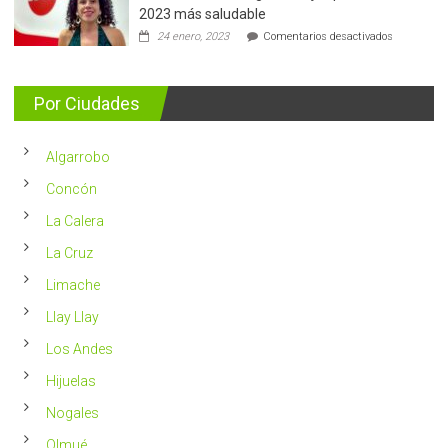
de
2023 más saludable
5.400
en
24 enero, 2023
Comentarios desactivados
casos
Nutricionis
nuevos
entrega
se
consejos
detectan
para
Por Ciudades
al
vivir
año
un
en
2023
Chile
Algarrobo
más
saludable
Concón
La Calera
La Cruz
Limache
Llay Llay
Los Andes
Hijuelas
Nogales
Olmué