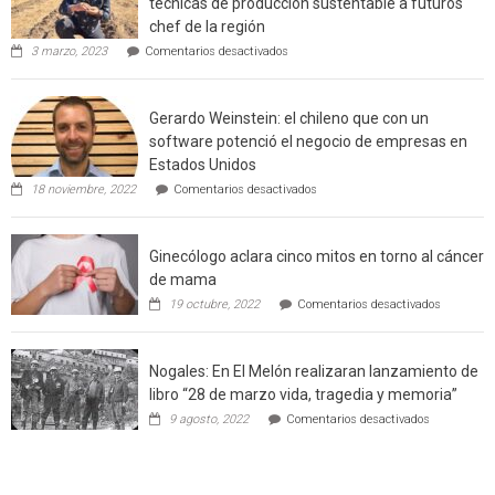
técnicas de producción sustentable a futuros
rural
chef de la región
de
en
3 marzo, 2023
Comentarios desactivados
Californ
Limache:
Agricultor
de
Gerardo Weinstein: el chileno que con un
la
comuna
software potenció el negocio de empresas en
enseñara
Estados Unidos
técnicas
en
de
18 noviembre, 2022
Comentarios desactivados
Gerardo
producción
Weinstein:
sustentable
el
a
Ginecólogo aclara cinco mitos en torno al cáncer
chileno
futuros
que
chef
de mama
con
de
en
19 octubre, 2022
Comentarios desactivados
un
la
Ginecólog
software
región
aclara
potenció
cinco
el
Nogales: En El Melón realizaran lanzamiento de
mitos
negocio
en
libro “28 de marzo vida, tragedia y memoria”
de
torno
empresas
en
9 agosto, 2022
Comentarios desactivados
al
en
Nogales:
cáncer
Estados
En
de
Unidos
El
mama
Melón