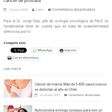
cáncer de prostata
en
Comentarios desactivados
12 junio, 2024
Editor
«Hazte
Cargo»,
Para el Dr. Jorge Díaz, jefe de urología oncológica de FALP, es
promueve
fundamental tener en cuenta que se trata de unaenfermedad
la
silenciosa, por lo
detección
precoz
Comparte esto:
del
WhatsApp
Imprimir
cáncer
de
Correo electrónico
prostata
Leer más
Cáncer de mama: Más de 5.400 casos nuevos
se detectan al año en Chile
en
18 octubre, 2023
Comentarios desactivados
Cáncer
de
mama:
Nutricionista entrega consejos para vivir un
Más