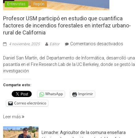
Entrevistas
Región
Profesor USM participó en estudio que cuantifica
factores de incendios forestales en interfaz urbano-
rural de California
en
Comentarios desactivados
4 noviembre, 2025
Editor
Profes
USM
Daniel San Martín, del Departamento de Informática, desarrolló una
partici
pasantía en el Fire Research Lab de la UC Berkeley, donde se gestó la
en
investigación
estudio
que
Comparte esto:
cuantif
WhatsApp
Imprimir
factore
de
Correo electrónico
incendi
foresta
Leer más
en
interfaz
Limache: Agricultor de la comuna enseñara
urbano